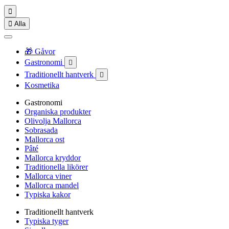


Alla
🎁 Gåvor
Gastronomi

Traditionellt hantverk

Kosmetika
Gastronomi
Organiska produkter
Olivolja Mallorca
Sobrasada
Mallorca ost
Pâté
Mallorca kryddor
Traditionella likörer
Mallorca viner
Mallorca mandel
Typiska kakor
Traditionellt hantverk
Typiska tyger