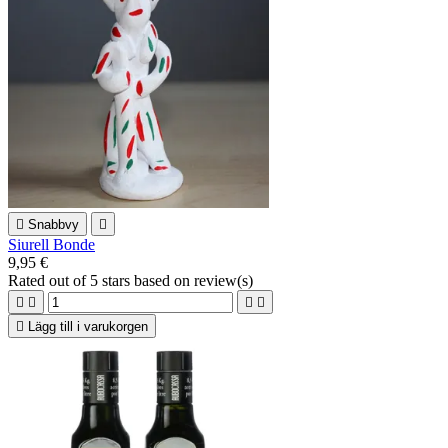

Snabbvy

Siurell Bonde
9,95 €
Rated
out of 5 stars based on
review(s)





Lägg till i varukorgen