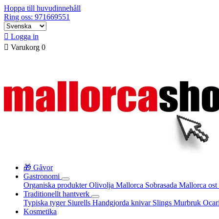
Hoppa till huvudinnehåll
Ring oss: 971669551

Logga in

Varukorg
0
🎁 Gåvor
Gastronomi
Organiska produkter
Olivolja Mallorca
Sobrasada
Mallorca ost
Traditionellt hantverk
Typiska tyger
Siurells
Handgjorda knivar
Slings
Murbruk
Ocar
Kosmetika