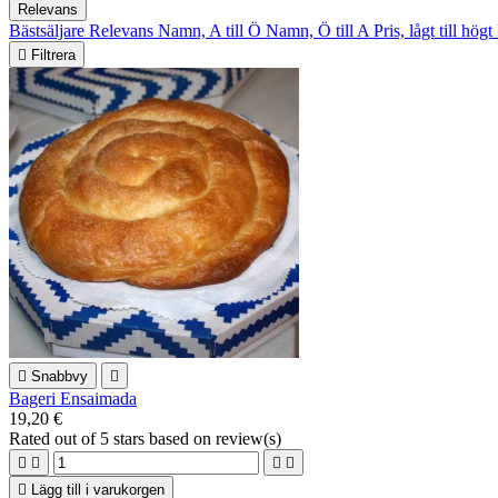
Relevans
Bästsäljare
Relevans
Namn, A till Ö
Namn, Ö till A
Pris, lågt till högt

Filtrera

Snabbvy

Bageri Ensaimada
19,20 €
Rated
out of 5 stars based on
review(s)





Lägg till i varukorgen