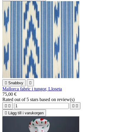

Snabbvy

Mallorca fabric i tungor, Lloseta
75,00 €
Rated
out of 5 stars based on
review(s)





Lägg till i varukorgen