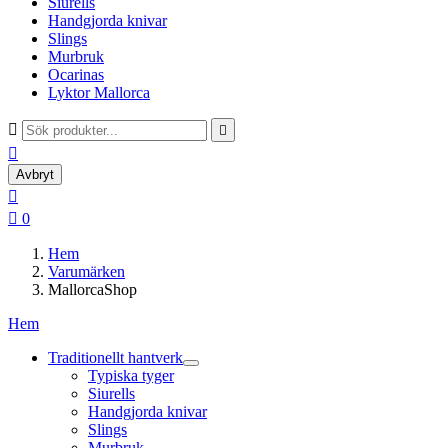
Siurells
Handgjorda knivar
Slings
Murbruk
Ocarinas
Lyktor Mallorca



Avbryt


0
Hem
Varumärken
MallorcaShop
Hem
Traditionellt hantverk
Typiska tyger
Siurells
Handgjorda knivar
Slings
Murbruk