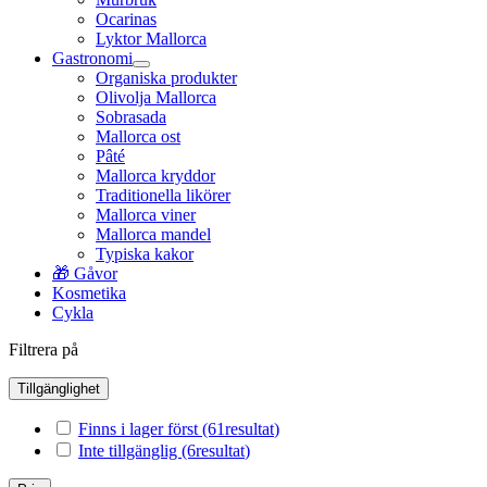
Ocarinas
Lyktor Mallorca
Gastronomi
Organiska produkter
Olivolja Mallorca
Sobrasada
Mallorca ost
Pâté
Mallorca kryddor
Traditionella likörer
Mallorca viner
Mallorca mandel
Typiska kakor
🎁 Gåvor
Kosmetika
Cykla
Filtrera på
Tillgänglighet
Finns i lager först
(61
resultat
)
Inte tillgänglig
(6
resultat
)