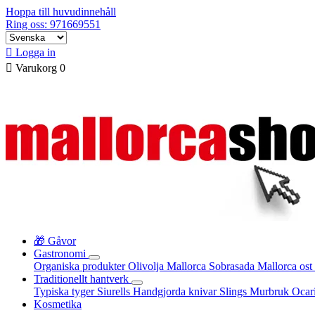
Hoppa till huvudinnehåll
Ring oss: 971669551

Logga in

Varukorg
0
🎁 Gåvor
Gastronomi
Organiska produkter
Olivolja Mallorca
Sobrasada
Mallorca ost
Traditionellt hantverk
Typiska tyger
Siurells
Handgjorda knivar
Slings
Murbruk
Ocar
Kosmetika