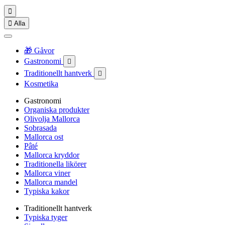


Alla
🎁 Gåvor
Gastronomi

Traditionellt hantverk

Kosmetika
Gastronomi
Organiska produkter
Olivolja Mallorca
Sobrasada
Mallorca ost
Pâté
Mallorca kryddor
Traditionella likörer
Mallorca viner
Mallorca mandel
Typiska kakor
Traditionellt hantverk
Typiska tyger