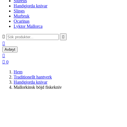
Siurells
Handgjorda knivar
Slings
Murbruk
Ocarinas
Lyktor Mallorca



Avbryt


0
Hem
Traditionellt hantverk
Handgjorda knivar
Mallorkinsk böjd fiskekniv