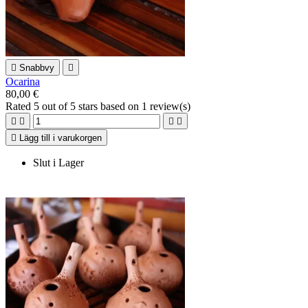

Snabbvy

Ocarina
80,00 €
Rated
5
out of 5 stars based on
1
review(s)





Lägg till i varukorgen
Slut i Lager