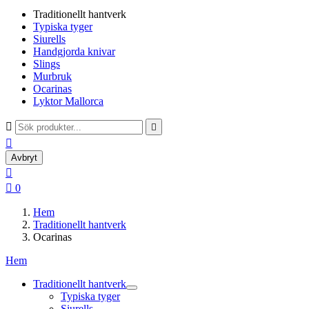
Traditionellt hantverk
Typiska tyger
Siurells
Handgjorda knivar
Slings
Murbruk
Ocarinas
Lyktor Mallorca



Avbryt


0
Hem
Traditionellt hantverk
Ocarinas
Hem
Traditionellt hantverk
Typiska tyger
Siurells