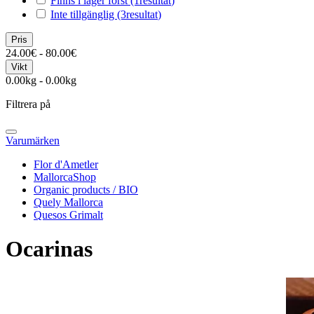
Finns i lager först
(1
resultat
)
Inte tillgänglig
(3
resultat
)
Pris
24.00€ - 80.00€
Vikt
0.00kg - 0.00kg
Filtrera på
Varumärken
Flor d'Ametler
MallorcaShop
Organic products / BIO
Quely Mallorca
Quesos Grimalt
Ocarinas