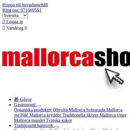
Hoppa till huvudinnehåll
Ring oss: 971669551

Logga in

Varukorg
0
🎁 Gåvor
Gastronomi
Organiska produkter
Olivolja Mallorca
Sobrasada
Mallorca
ost
Pâté
Mallorca kryddor
Traditionella likörer
Mallorca viner
Mallorca mandel
Typiska kakor
Traditionellt hantverk