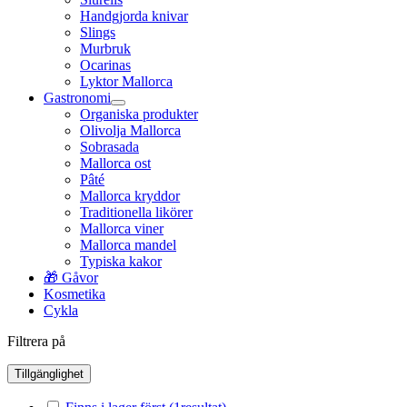
Handgjorda knivar
Slings
Murbruk
Ocarinas
Lyktor Mallorca
Gastronomi
Organiska produkter
Olivolja Mallorca
Sobrasada
Mallorca ost
Pâté
Mallorca kryddor
Traditionella likörer
Mallorca viner
Mallorca mandel
Typiska kakor
🎁 Gåvor
Kosmetika
Cykla
Filtrera på
Tillgänglighet