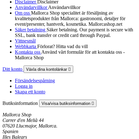
Disclaimer
Disclaimer
Användarvillkor
Användarvillkor
Om oss
Mallorca Shop specialitet är försäljning av
kvalitetsprodukter från Mallorca: gastronomi, detaljer för
event/presenter, hantverk, kosmetika. Mallorcashop.net
Säker betalning
Säker betalning. Our payment is secure with
SSL, bank transfer or credit card through Paypal.
Vittnesmål
Webbkarta
Förlorat? Hitta vad du vill
Kontakta oss
Använd vårt formulär för att kontakta oss -
Mallorca Shop
Ditt konto
Växla dina kontolänkar

Försändelsespårning
Logga in
Skapa ett konto
Butiksinformation
Visa/visa butiksinformation

Mallorca Shop
Carrer d'en Melià 44
07620 Llucmajor, Mallorca.
Spanien
Illes Balears