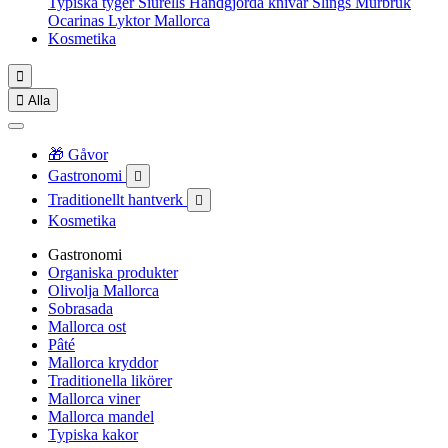
Typiska tyger
Siurells
Handgjorda knivar
Slings
Murbruk
Ocarinas
Lyktor Mallorca
Kosmetika


Alla
🎁 Gåvor
Gastronomi

Traditionellt hantverk

Kosmetika
Gastronomi
Organiska produkter
Olivolja Mallorca
Sobrasada
Mallorca ost
Pâté
Mallorca kryddor
Traditionella likörer
Mallorca viner
Mallorca mandel
Typiska kakor