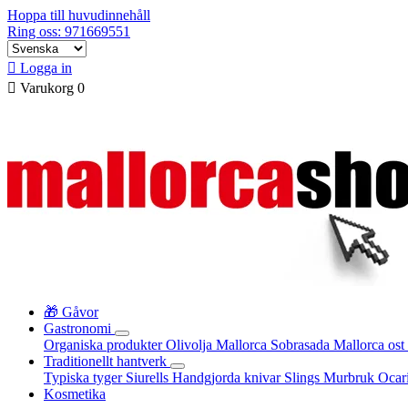
Hoppa till huvudinnehåll
Ring oss: 971669551

Logga in

Varukorg
0
🎁 Gåvor
Gastronomi
Organiska produkter
Olivolja Mallorca
Sobrasada
Mallorca ost
Traditionellt hantverk
Typiska tyger
Siurells
Handgjorda knivar
Slings
Murbruk
Ocar
Kosmetika