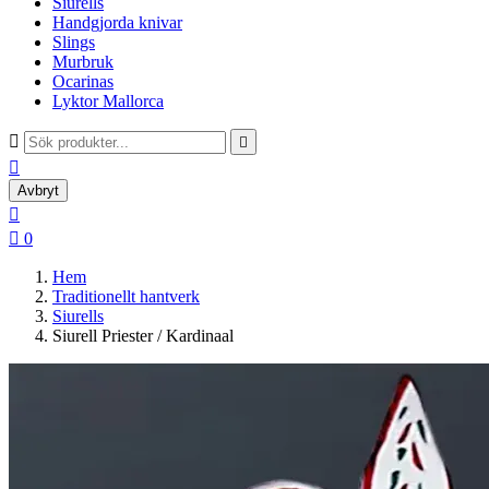
Siurells
Handgjorda knivar
Slings
Murbruk
Ocarinas
Lyktor Mallorca



Avbryt


0
Hem
Traditionellt hantverk
Siurells
Siurell Priester / Kardinaal