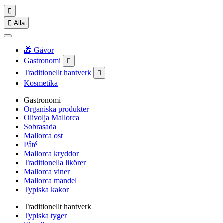


Alla
🎁 Gåvor
Gastronomi

Traditionellt hantverk

Kosmetika
Gastronomi
Organiska produkter
Olivolja Mallorca
Sobrasada
Mallorca ost
Pâté
Mallorca kryddor
Traditionella likörer
Mallorca viner
Mallorca mandel
Typiska kakor
Traditionellt hantverk
Typiska tyger