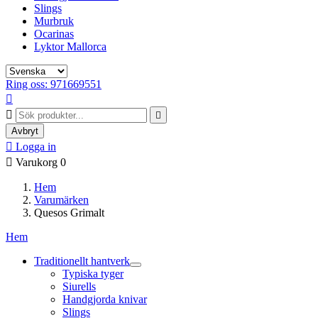
Slings
Murbruk
Ocarinas
Lyktor Mallorca
Ring oss: 971669551



Avbryt

Logga in

Varukorg
0
Hem
Varumärken
Quesos Grimalt
Hem
Traditionellt hantverk
Typiska tyger
Siurells
Handgjorda knivar
Slings