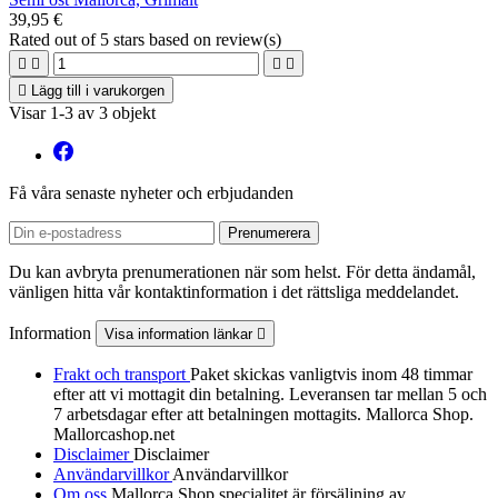
39,95 €
Rated
out of 5 stars based on
review(s)





Lägg till i varukorgen
Visar 1-3 av 3 objekt
Få våra senaste nyheter och erbjudanden
Du kan avbryta prenumerationen när som helst. För detta ändamål,
vänligen hitta vår kontaktinformation i det rättsliga meddelandet.
Information
Visa information länkar

Frakt och transport
Paket skickas vanligtvis inom 48 timmar
efter att vi mottagit din betalning. Leveransen tar mellan 5 och
7 arbetsdagar efter att betalningen mottagits. Mallorca Shop.
Mallorcashop.net
Disclaimer
Disclaimer
Användarvillkor
Användarvillkor
Om oss
Mallorca Shop specialitet är försäljning av