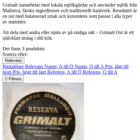
Grimalt samarbetar med lokala mjölkgårdar och använder mjölk från
Mallorca, färska ingredienser och traditionellt hantverk. Resultatet är
en ost med balanserad smak och konsistens som passar i alla typer
av maträtter.
Att dela med andra eller njuta av på otaliga sätt – Grimalt Ost är ett
självklart inslag i ditt kök.
Det finns 3 produkter.
Sortera efter:
Relevans
Bästsäljare
Relevans
Namn, A till Ö
Namn, Ö till A
Pris, lågt till
högt
Pris, högt till lågt
Referens, A till Ö
Referens, Ö till A

Filtrera