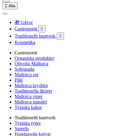

Alla
🎁 Gåvor
Gastronomi

Traditionellt hantverk

Kosmetika
Gastronomi
Organiska produkter
Olivolja Mallorca
Sobrasada
Mallorca ost
Pâté
Mallorca kryddor
Traditionella likörer
Mallorca viner
Mallorca mandel
Typiska kakor
Traditionellt hantverk
Typiska tyger
Siurells
Handgjorda knivar