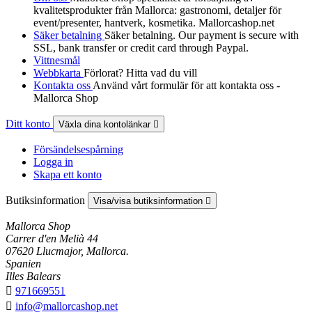
kvalitetsprodukter från Mallorca: gastronomi, detaljer för
event/presenter, hantverk, kosmetika. Mallorcashop.net
Säker betalning
Säker betalning. Our payment is secure with
SSL, bank transfer or credit card through Paypal.
Vittnesmål
Webbkarta
Förlorat? Hitta vad du vill
Kontakta oss
Använd vårt formulär för att kontakta oss -
Mallorca Shop
Ditt konto
Växla dina kontolänkar

Försändelsespårning
Logga in
Skapa ett konto
Butiksinformation
Visa/visa butiksinformation

Mallorca Shop
Carrer d'en Melià 44
07620 Llucmajor, Mallorca.
Spanien
Illes Balears

971669551

info@mallorcashop.net