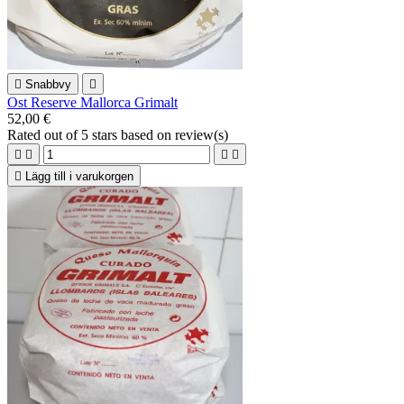

Snabbvy

Ost Reserve Mallorca Grimalt
52,00 €
Rated
out of 5 stars based on
review(s)





Lägg till i varukorgen