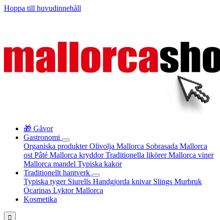
Hoppa till huvudinnehåll
🎁 Gåvor
Gastronomi
Organiska produkter
Olivolja Mallorca
Sobrasada
Mallorca
ost
Pâté
Mallorca kryddor
Traditionella likörer
Mallorca viner
Mallorca mandel
Typiska kakor
Traditionellt hantverk
Typiska tyger
Siurells
Handgjorda knivar
Slings
Murbruk
Ocarinas
Lyktor Mallorca
Kosmetika
