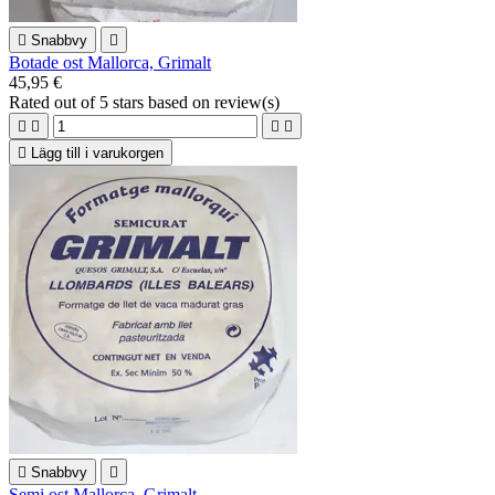

Snabbvy

Botade ost Mallorca, Grimalt
45,95 €
Rated
out of 5 stars based on
review(s)





Lägg till i varukorgen

Snabbvy

Semi ost Mallorca, Grimalt