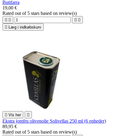
Butifarra
19,00 €
Rated
out of 5 stars based on
review(s)





Læg i indkøbskurv

Vis her

Ekstra jomfru olivenolie Solivellas 250 ml (6 enheder)
89,95 €
Rated
out of 5 stars based on
review(s)