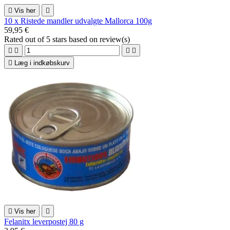

Vis her

10 x Ristede mandler udvalgte Mallorca 100g
59,95 €
Rated
out of 5 stars based on
review(s)





Læg i indkøbskurv

Vis her

Felanitx leverpostej 80 g