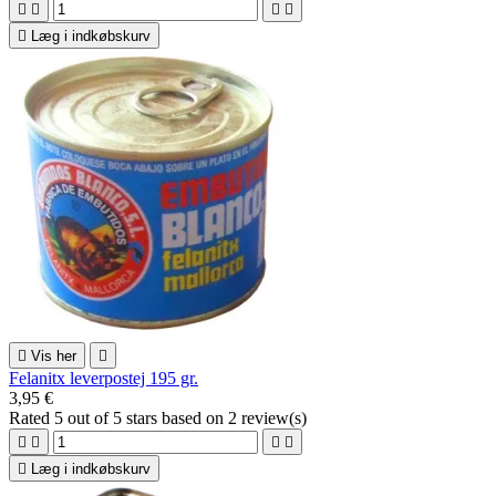





Læg i indkøbskurv

Vis her

Felanitx leverpostej 195 gr.
3,95 €
Rated
5
out of 5 stars based on
2
review(s)





Læg i indkøbskurv