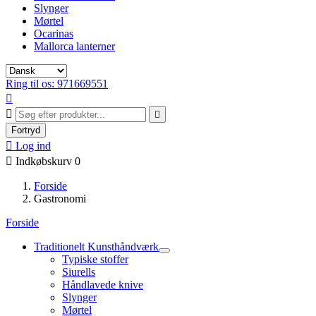
Slynger
Mørtel
Ocarinas
Mallorca lanterner
Ring til os: 971669551



Fortryd

Log ind

Indkøbskurv
0
Forside
Gastronomi
Forside
Traditionelt Kunsthåndværk
Typiske stoffer
Siurells
Håndlavede knive
Slynger
Mørtel