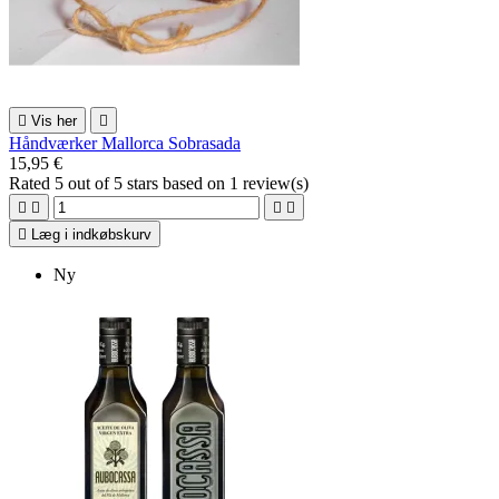

Vis her

Håndværker Mallorca Sobrasada
15,95 €
Rated
5
out of 5 stars based on
1
review(s)





Læg i indkøbskurv
Ny