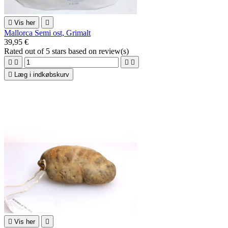

Vis her

Mallorca Semi ost, Grimalt
39,95 €
Rated
out of 5 stars based on
review(s)





Læg i indkøbskurv

Vis her
