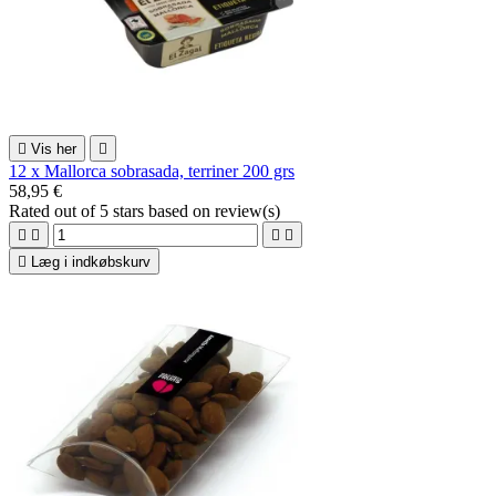

Vis her

12 x Mallorca sobrasada, terriner 200 grs
58,95 €
Rated
out of 5 stars based on
review(s)





Læg i indkøbskurv