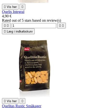

Vis her

Quelis Integral
4,90 €
Rated
out of 5 stars based on
review(s)





Læg i indkøbskurv

Vis her

Quelitas Rustic Småkager