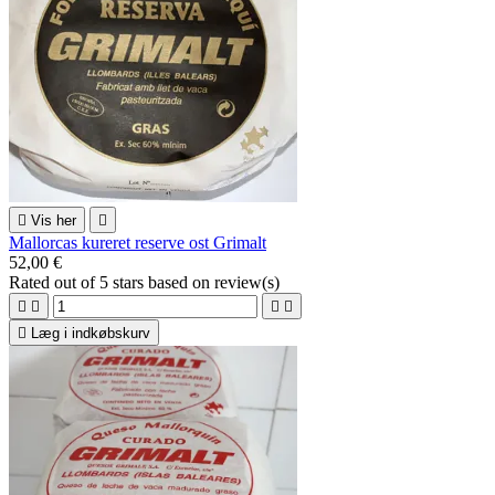

Vis her

Mallorcas kureret reserve ost Grimalt
52,00 €
Rated
out of 5 stars based on
review(s)





Læg i indkøbskurv