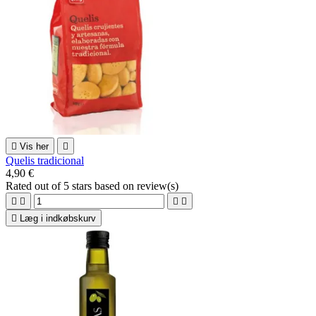

Vis her

Quelis tradicional
4,90 €
Rated
out of 5 stars based on
review(s)





Læg i indkøbskurv