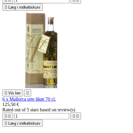





Læg i indkøbskurv

Vis her

6 x Mallorca urte likør 70 cl.
125,50 €
Rated
out of 5 stars based on
review(s)





Læg i indkøbskurv