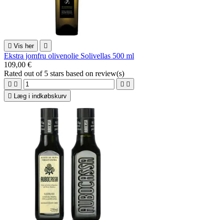

Vis her

Ekstra jomfru olivenolie Solivellas 500 ml
109,00 €
Rated
out of 5 stars based on
review(s)





Læg i indkøbskurv