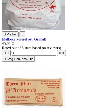

Vis her

Mallorca kureret ost, Grimalt
45,95 €
Rated
out of 5 stars based on
review(s)





Læg i indkøbskurv