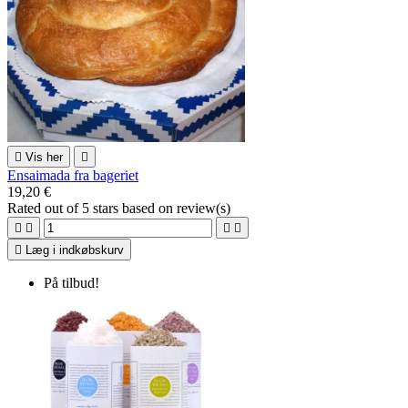

Vis her

Ensaimada fra bageriet
19,20 €
Rated
out of 5 stars based on
review(s)





Læg i indkøbskurv
På tilbud!