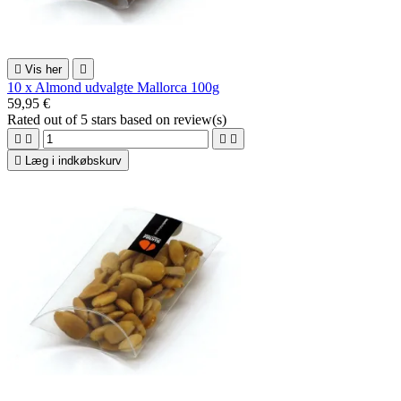

Vis her

10 x Almond udvalgte Mallorca 100g
59,95 €
Rated
out of 5 stars based on
review(s)





Læg i indkøbskurv