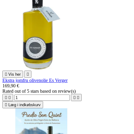

Vis her

Ekstra jomfru olivenolie Es Verger
169,90 €
Rated
out of 5 stars based on
review(s)





Læg i indkøbskurv