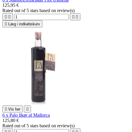
125,95 €
Rated
out of 5 stars based on
review(s)





Læg i indkøbskurv

Vis her

6 x Palo likør af Mallorca
125,80 €
Rated
out of 5 stars based on
review(s)