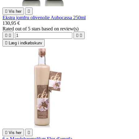

Vis her

Ekstra jomfru olivenolie Aubocassa 250ml
130,95 €
Rated
out of 5 stars based on
review(s)





Læg i indkøbskurv

Vis her

6 x Mandelcremelikør Flor d'ametla