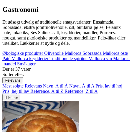
Gastronomi
Et udsøgt udvalg af traditionelle smagsvarianter: Ensaimada,
Sobrasada, ekstra jomfruolivenolie, ost, butifarra-pølse, Felanitx-
paté, inkakiks, Ses Salines-salt, krydderier, mandler, Porreres-
nougat, samt økologiske produkter og mandellikør, Palo-likør eller
urtelikør. Lækkerier at nyde og dele.
Økologiske produkter
Olivenolie Mallorca
Sobrasada
Mallorca oste
Paté
Mallorca krydderier
Traditionelle spiritus
Mallorca vin
Mallorca
mandel
Småkager
Der er 37 varer.
Sorter efter:
Relevans
Mest solgte
Relevans
Navn, A til Å
Navn, Å til A
Pris, lav til høj
Pris, høj til lav
Reference, A til Z
Reference, Z til A

Filtrer