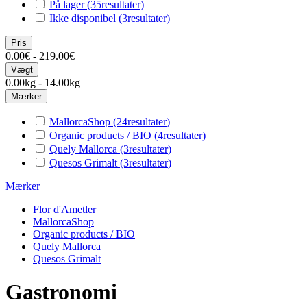
På lager
(35
resultater
)
Ikke disponibel
(3
resultater
)
Pris
0.00€ - 219.00€
Vægt
0.00kg - 14.00kg
Mærker
MallorcaShop
(24
resultater
)
Organic products / BIO
(4
resultater
)
Quely Mallorca
(3
resultater
)
Quesos Grimalt
(3
resultater
)
Mærker
Flor d'Ametler
MallorcaShop
Organic products / BIO
Quely Mallorca
Quesos Grimalt
Gastronomi