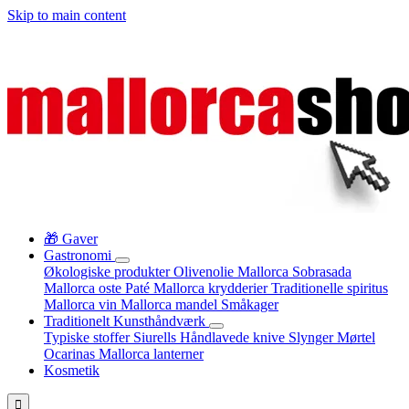
Skip to main content
🎁 Gaver
Gastronomi
Økologiske produkter
Olivenolie Mallorca
Sobrasada
Mallorca oste
Paté
Mallorca krydderier
Traditionelle spiritus
Mallorca vin
Mallorca mandel
Småkager
Traditionelt Kunsthåndværk
Typiske stoffer
Siurells
Håndlavede knive
Slynger
Mørtel
Ocarinas
Mallorca lanterner
Kosmetik
