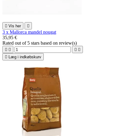

Vis her

3 x Mallorca mandel nougat
35,95 €
Rated
out of 5 stars based on
review(s)





Læg i indkøbskurv