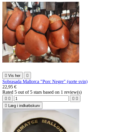

Vis her

Sobrasada Mallorca "Porc Negre" (sorte svin)
22,95 €
Rated
5
out of 5 stars based on
1
review(s)





Læg i indkøbskurv