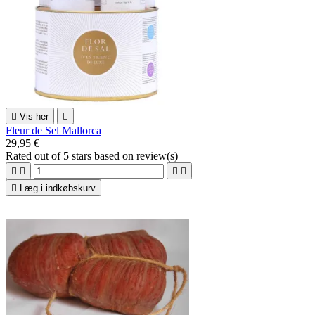

Vis her

Fleur de Sel Mallorca
29,95 €
Rated
out of 5 stars based on
review(s)





Læg i indkøbskurv