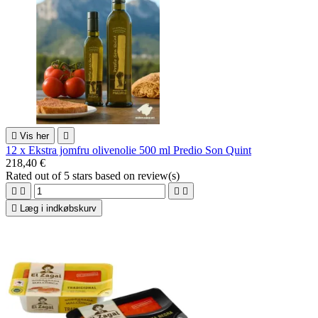

Vis her

12 x Ekstra jomfru olivenolie 500 ml Predio Son Quint
218,40 €
Rated
out of 5 stars based on
review(s)





Læg i indkøbskurv