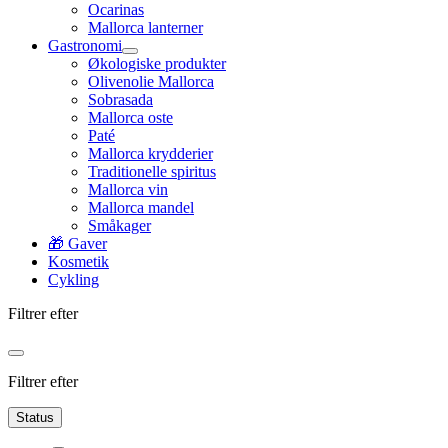
Ocarinas
Mallorca lanterner
Gastronomi
Økologiske produkter
Olivenolie Mallorca
Sobrasada
Mallorca oste
Paté
Mallorca krydderier
Traditionelle spiritus
Mallorca vin
Mallorca mandel
Småkager
🎁 Gaver
Kosmetik
Cykling
Filtrer efter
Filtrer efter
Status