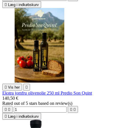

Læg i indkøbskurv

Vis her

Ekstra jomfru olivenolie 250 ml Predio Son Quint
140,50 €
Rated
out of 5 stars based on
review(s)





Læg i indkøbskurv