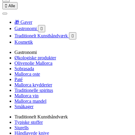

Alle
🎁 Gaver
Gastronomi

Traditionelt Kunsthåndværk

Kosmetik
Gastronomi
Økologiske produkter
Olivenolie Mallorca
Sobrasada
Mallorca oste
Paté
Mallorca krydderier
Traditionelle spiritus
Mallorca vin
Mallorca mandel
Småkager
Traditionelt Kunsthåndværk
Typiske stoffer
Siurells
Håndlavede knive