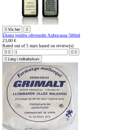

Vis her

Ekstra jomfru olivenolie Aubocassa 500ml
23,00 €
Rated
out of 5 stars based on
review(s)





Læg i indkøbskurv