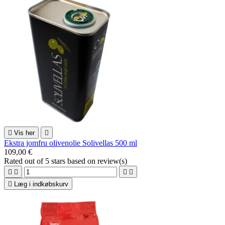

Vis her

Ekstra jomfru olivenolie Solivellas 500 ml
109,00 €
Rated
out of 5 stars based on
review(s)





Læg i indkøbskurv