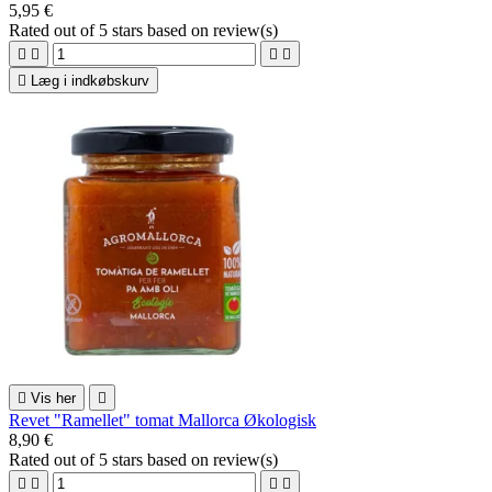
5,95 €
Rated
out of 5 stars based on
review(s)





Læg i indkøbskurv

Vis her

Revet "Ramellet" tomat Mallorca Økologisk
8,90 €
Rated
out of 5 stars based on
review(s)



