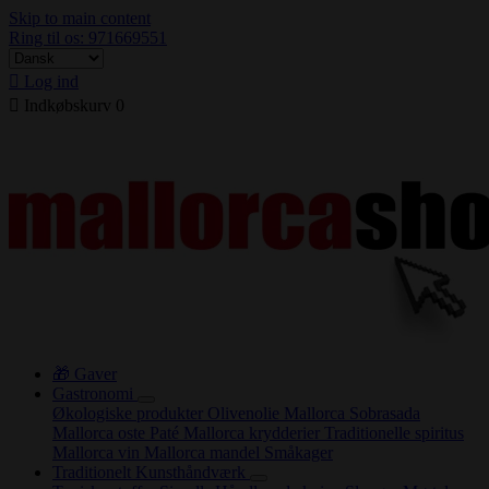
Skip to main content
Ring til os: 971669551

Log ind

Indkøbskurv
0
🎁 Gaver
Gastronomi
Økologiske produkter
Olivenolie Mallorca
Sobrasada
Mallorca oste
Paté
Mallorca krydderier
Traditionelle spiritus
Mallorca vin
Mallorca mandel
Småkager
Traditionelt Kunsthåndværk