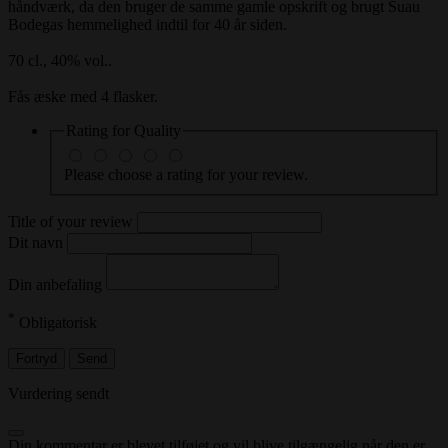
håndværk, da den bruger de samme gamle opskrift og brugt Suau
Bodegas hemmelighed indtil for 40 år siden.
70 cl., 40% vol..
Fås æske med 4 flasker.
Rating for
Quality
Please choose a rating for your review.
Title of your review
Dit navn
Din anbefaling
*
Obligatorisk
Fortryd
Send
Vurdering sendt
Din kommentar er blevet tilføjet og vil blive tilgængelig når den er