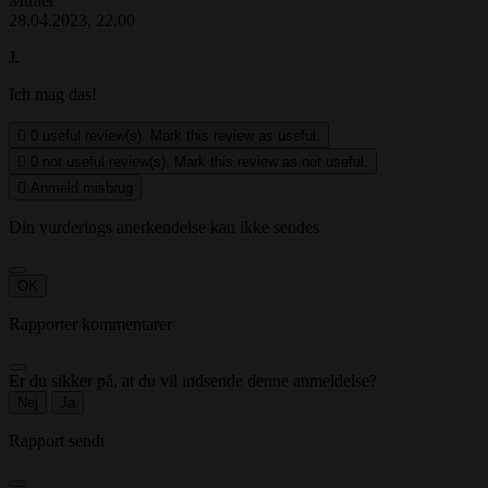
Müller
28.04.2023, 22.00
J.
Ich mag das!

0
useful review(s). Mark this review as useful.

0
not useful review(s). Mark this review as not useful.

Anmeld misbrug
Din vurderings anerkendelse kan ikke sendes
OK
Rapporter kommentarer
Er du sikker på, at du vil indsende denne anmeldelse?
Nej
Ja
Rapport sendt