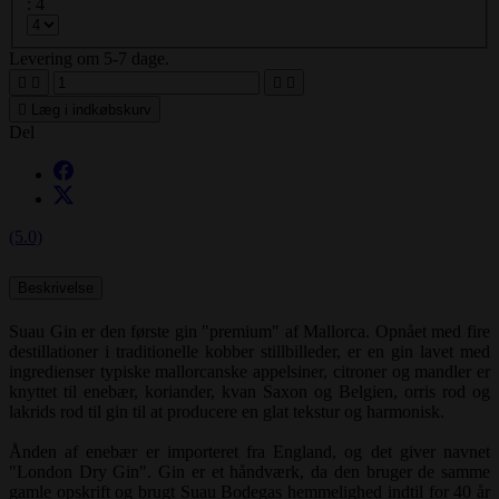
: 4
Levering om 5-7 dage.





Læg i indkøbskurv
Del
(5.0)
Beskrivelse
Suau Gin er den første gin "premium" af Mallorca. Opnået med fire
destillationer i traditionelle kobber stillbilleder, er en gin lavet med
ingredienser typiske mallorcanske appelsiner, citroner og mandler er
knyttet til enebær, koriander, kvan Saxon og Belgien, orris rod og
lakrids rod til gin til at producere en glat tekstur og harmonisk.
Ånden af enebær er importeret fra England, og det giver navnet
"London Dry Gin". Gin er et håndværk, da den bruger de samme
gamle opskrift og brugt Suau Bodegas hemmelighed indtil for 40 år