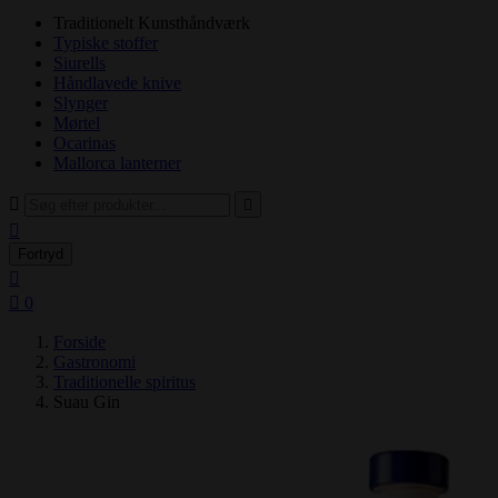
Traditionelt Kunsthåndværk
Typiske stoffer
Siurells
Håndlavede knive
Slynger
Mørtel
Ocarinas
Mallorca lanterner



Fortryd


0
Forside
Gastronomi
Traditionelle spiritus
Suau Gin