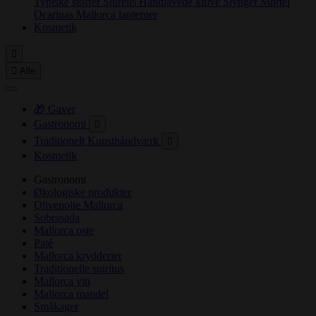
Typiske stoffer
Siurells
Håndlavede knive
Slynger
Mørtel
Ocarinas
Mallorca lanterner
Kosmetik


Alle
🎁 Gaver
Gastronomi

Traditionelt Kunsthåndværk

Kosmetik
Gastronomi
Økologiske produkter
Olivenolie Mallorca
Sobrasada
Mallorca oste
Paté
Mallorca krydderier
Traditionelle spiritus
Mallorca vin
Mallorca mandel
Småkager