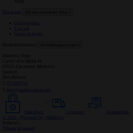
Shop
Din konto
Slå dine kontolinks til/fra

Ordresporing
Log ind
Opret en konto
Butiksinformation
Vis butiksoplysninger

Mallorca Shop
Carrer d'en Melià 44
07620 Llucmajor, Mallorca.
Spanien
Illes Balears

971669551

info@mallorcashop.net
Sikkerhed
Levering
Returpolitik
© 2026 - Powered by +Mallorca
Indlæser...
Tilbage til toppen