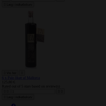

Læg i indkøbskurv

Vis her

6 x Palo likør af Mallorca
125,80 €
Rated
out of 5 stars based on
review(s)





Læg i indkøbskurv