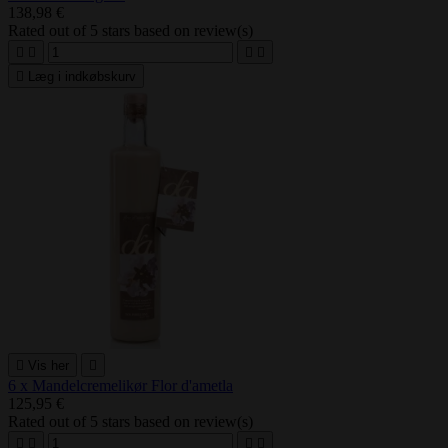
138,98 €
Rated
out of 5 stars based on
review(s)





Læg i indkøbskurv

Vis her

6 x Mandelcremelikør Flor d'ametla
125,95 €
Rated
out of 5 stars based on
review(s)



