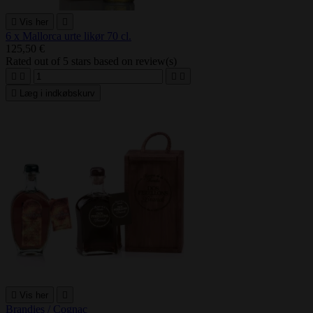

Vis her

6 x Mallorca urte likør 70 cl.
125,50 €
Rated
out of 5 stars based on
review(s)





Læg i indkøbskurv

Vis her

Brandies / Cognac