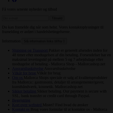
Få vores seneste nyheder og tilbud
Du kan framelde dig når som helst. Vores kontaktoplysninger til
framelding er anført i handelsbetingelserne.
Information
Slå information links til/fra

Shipping og Transport
Pakker er generelt afsendes inden for
48 timer efter modtagelsen af din betaling. Forsendelser har en
maksimal leveringstid på mellem 5 og 7 arbejdsdage efter
modtagelse af betaling - Mallorca Shop - Mallorcashop.net
Ansvarsfraskrivelse
Ansvarsfraskrivelse
Vilkår for brug
Vilkår for brug
Om os
Mallorca Shops speciale er salg af kvalitetsprodukter
fra Mallorca:: gastronomi, detaljer til arrangementer/gaver,
kunsthåndværk, kosmetik. Mallorcashop.net
Sikker betaling
Sikker betaling. Our payment is secure with
SSL, bank transfer or credit card through Paypal.
Begejstring
Kort over websted
Mistet? Find hvad du ønsker
Kontakt os
Brug vores formular til at kontakte os - Mallorca