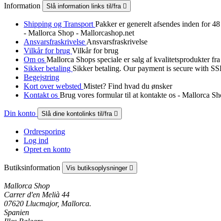
Information
Slå information links til/fra

Shipping og Transport
Pakker er generelt afsendes inden for 48
- Mallorca Shop - Mallorcashop.net
Ansvarsfraskrivelse
Ansvarsfraskrivelse
Vilkår for brug
Vilkår for brug
Om os
Mallorca Shops speciale er salg af kvalitetsprodukter fr
Sikker betaling
Sikker betaling. Our payment is secure with SSL
Begejstring
Kort over websted
Mistet? Find hvad du ønsker
Kontakt os
Brug vores formular til at kontakte os - Mallorca S
Din konto
Slå dine kontolinks til/fra

Ordresporing
Log ind
Opret en konto
Butiksinformation
Vis butiksoplysninger

Mallorca Shop
Carrer d'en Melià 44
07620 Llucmajor, Mallorca.
Spanien