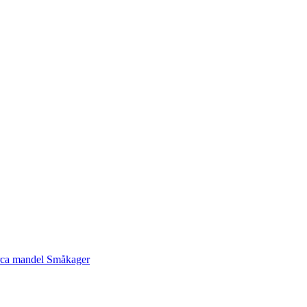
rca mandel
Småkager