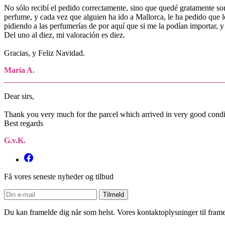
No sólo recibí el pedido correctamente, sino que quedé gratamente so
perfume, y cada vez que alguien ha ido a Mallorca, le ha pedido que le
pidiendo a las perfumerías de por aquí que si me la podían importar, y
Del uno al diez, mi valoración es diez.
Gracias, y Feliz Navidad.
María A.
Dear sirs,
Thank you very much for the parcel which arrived in very good con
Best regards
G.v.K.
Få vores seneste nyheder og tilbud
Du kan framelde dig når som helst. Vores kontaktoplysninger til framel