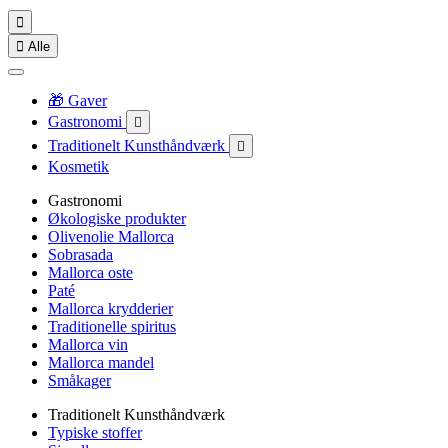


Alle
🎁 Gaver
Gastronomi

Traditionelt Kunsthåndværk

Kosmetik
Gastronomi
Økologiske produkter
Olivenolie Mallorca
Sobrasada
Mallorca oste
Paté
Mallorca krydderier
Traditionelle spiritus
Mallorca vin
Mallorca mandel
Småkager
Traditionelt Kunsthåndværk
Typiske stoffer