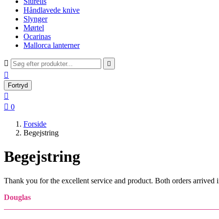
Siurells
Håndlavede knive
Slynger
Mørtel
Ocarinas
Mallorca lanterner



Fortryd


0
Forside
Begejstring
Begejstring
Thank you for the excellent service and product. Both orders arrived
Douglas