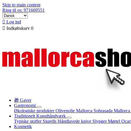
Skip to main content
Ring til os: 971669551

Log ind

Indkøbskurv
0
🎁 Gaver
Gastronomi
Økologiske produkter
Olivenolie Mallorca
Sobrasada
Mallorca
Traditionelt Kunsthåndværk
Typiske stoffer
Siurells
Håndlavede knive
Slynger
Mørtel
Ocar
Kosmetik