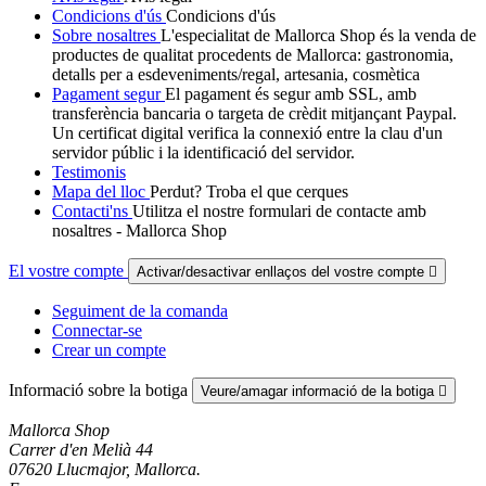
Condicions d'ús
Condicions d'ús
Sobre nosaltres
L'especialitat de Mallorca Shop és la venda de
productes de qualitat procedents de Mallorca: gastronomia,
detalls per a esdeveniments/regal, artesania, cosmètica
Pagament segur
El pagament és segur amb SSL, amb
transferència bancaria o targeta de crèdit mitjançant Paypal.
Un certificat digital verifica la connexió entre la clau d'un
servidor públic i la identificació del servidor.
Testimonis
Mapa del lloc
Perdut? Troba el que cerques
Contacti'ns
Utilitza el nostre formulari de contacte amb
nosaltres - Mallorca Shop
El vostre compte
Activar/desactivar enllaços del vostre compte

Seguiment de la comanda
Connectar-se
Crear un compte
Informació sobre la botiga
Veure/amagar informació de la botiga

Mallorca Shop
Carrer d'en Melià 44
07620 Llucmajor, Mallorca.