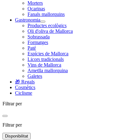
Morters
Ocarinas
Fanals mallorquins
Gastronomia
Productes ecològics
Oli d'oliva de Mallorca
Sobrassada
Formatges
Paté
Espícies de Mallorca
Licors tradicionals
Vins de Mallorca
Ametlla mallorquina
Galetes
🎁 Regals
Cosmètics
Ciclisme
Filtrar per
Filtrar per
Disponibilitat