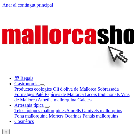
Anar al contingut principal
🎁 Regals
Gastronomia
Productes ecològics
Oli d'oliva de Mallorca
Sobrassada
Formatges
Paté
Espícies de Mallorca
Licors tradicionals
Vins
de Mallorca
Ametlla mallorquina
Galetes
Artesania típica
Teles típiques mallorquines
Siurells
Ganivets mallorquins
Fona mallorquina
Morters
Ocarinas
Fanals mallorquins
Cosmètics
