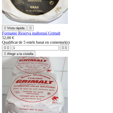

Vista ràpida

Formatge Reserva mallorquí Grimalt
52,00 €
Qualificat
de 5 estels basat en
comentari(s)





Afegir a la cistella