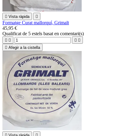

Vista ràpida

Formatge Curat mallorquí, Grimalt
45,95 €
Qualificat
de 5 estels basat en
comentari(s)





Afegir a la cistella

Vista ràpida
