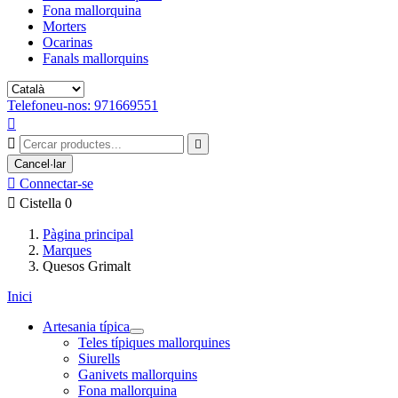
Fona mallorquina
Morters
Ocarinas
Fanals mallorquins
Telefoneu-nos: 971669551



Cancel·lar

Connectar-se

Cistella
0
Pàgina principal
Marques
Quesos Grimalt
Inici
Artesania típica
Teles típiques mallorquines
Siurells
Ganivets mallorquins
Fona mallorquina