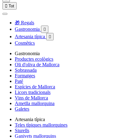

Tot
🎁 Regals
Gastronomia

Artesania típica

Cosmètics
Gastronomia
Productes ecològics
Oli d'oliva de Mallorca
Sobrassada
Formatges
Paté
Espícies de Mallorca
Licors tradicionals
Vins de Mallorca
Ametlla mallorquina
Galetes
Artesania típica
Teles típiques mallorquines
Siurells
Ganivets mallorquins