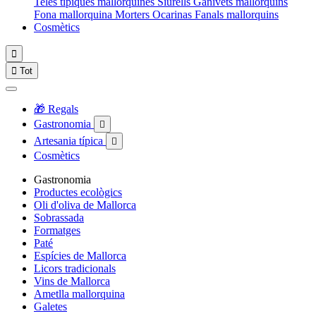
Teles típiques mallorquines
Siurells
Ganivets mallorquins
Fona mallorquina
Morters
Ocarinas
Fanals mallorquins
Cosmètics


Tot
🎁 Regals
Gastronomia

Artesania típica

Cosmètics
Gastronomia
Productes ecològics
Oli d'oliva de Mallorca
Sobrassada
Formatges
Paté
Espícies de Mallorca
Licors tradicionals
Vins de Mallorca
Ametlla mallorquina
Galetes