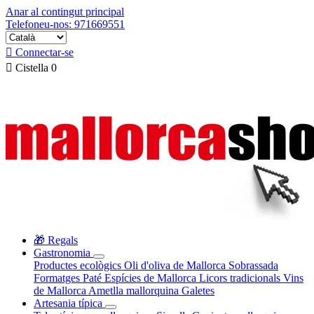
Anar al contingut principal
Telefoneu-nos: 971669551

Connectar-se

Cistella
0
🎁 Regals
Gastronomia
Productes ecològics
Oli d'oliva de Mallorca
Sobrassada
Formatges
Paté
Espícies de Mallorca
Licors tradicionals
Vins
de Mallorca
Ametlla mallorquina
Galetes
Artesania típica