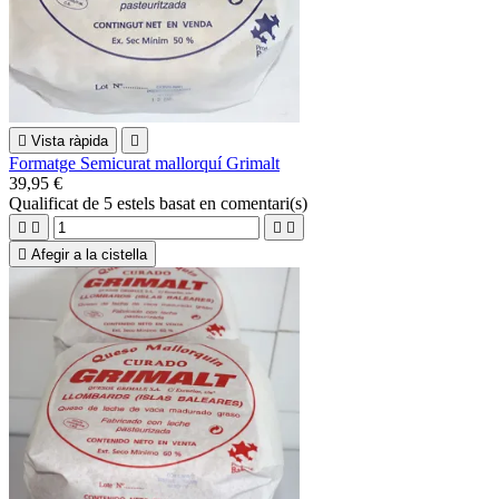

Vista ràpida

Formatge Semicurat mallorquí Grimalt
39,95 €
Qualificat
de 5 estels basat en
comentari(s)





Afegir a la cistella