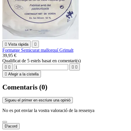

Vista ràpida

Formatge Semicurat mallorquí Grimalt
39,95 €
Qualificat
de 5 estels basat en
comentari(s)





Afegir a la cistella
Comentaris (0)
Sigueu el primer en escriure una opinió
No es pot enviar la vostra valoració de la ressenya
D'acord