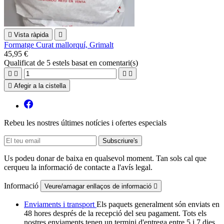

Vista ràpida

Formatge Curat mallorquí, Grimalt
45,95 €
Qualificat
de 5 estels basat en
comentari(s)





Afegir a la cistella
Rebeu les nostres últimes notícies i ofertes especials
Us podeu donar de baixa en qualsevol moment. Tan sols cal que
cerqueu la informació de contacte a l'avís legal.
Informació
Veure/amagar enllaços de informació

Enviaments i transport
Els paquets generalment són enviats en
48 hores després de la recepció del seu pagament. Tots els
nostres enviaments tenen un termini d'entrega entre 5 i 7 dies