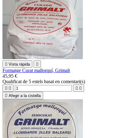

Vista ràpida

Formatge Curat mallorquí, Grimalt
45,95 €
Qualificat
de 5 estels basat en
comentari(s)





Afegir a la cistella