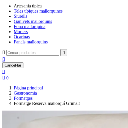
Artesania típica
Teles típiques mallorquines
Siurells
Ganivets mallorquins
Fona mallorquina
Morters
Ocarinas
Fanals mallorquins



Cancel·lar


0
Pàgina principal
Gastronomia
Formatges
Formatge Reserva mallorquí Grimalt