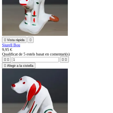

Vista ràpida

Siurell Bou
9,95 €
Qualificat
de 5 estels basat en
comentari(s)





Afegir a la cistella