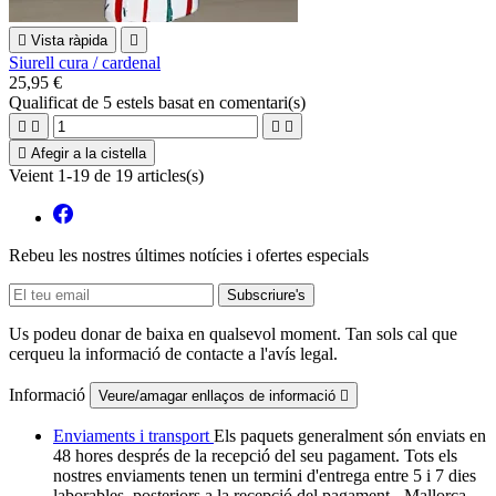

Vista ràpida

Siurell cura / cardenal
25,95 €
Qualificat
de 5 estels basat en
comentari(s)





Afegir a la cistella
Veient 1-19 de 19 articles(s)
Rebeu les nostres últimes notícies i ofertes especials
Us podeu donar de baixa en qualsevol moment. Tan sols cal que
cerqueu la informació de contacte a l'avís legal.
Informació
Veure/amagar enllaços de informació

Enviaments i transport
Els paquets generalment són enviats en
48 hores després de la recepció del seu pagament. Tots els
nostres enviaments tenen un termini d'entrega entre 5 i 7 dies
laborables, posteriors a la recepció del pagament - Mallorca