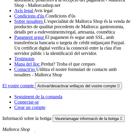
Shop - Mallorcashop.net
Avís legal
Avis legal
Condicions d'ús
Condicions d'ús
Sobre nosaltres
L'especialitat de Mallorca Shop és la venda de
productes de qualitat procedents de Mallorca: gastronomia,
detalls per a esdeveniments/regal, artesania, cosmètica
Pagament segur
El pagament és segur amb SSL, amb
transferència bancaria o targeta de crèdit mitjançant Paypal.
Un certificat digital verifica la connexió entre la clau d'un
servidor públic i la identificació del servidor.
Testimonis
Mapa del lloc
Perdut? Troba el que cerques
Contacti'ns
Utilitza el nostre formulari de contacte amb
nosaltres - Mallorca Shop
El vostre compte
Activar/desactivar enllaços del vostre compte

Seguiment de la comanda
Connectar-se
Crear un compte
Informació sobre la botiga
Veure/amagar informació de la botiga

Mallorca Shop