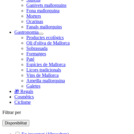
Ganivets mallorquins
Fona mallorquina
Morters
Ocarinas
Fanals mallorquins
Gastronomia
Productes ecològics
Oli d'oliva de Mallorca
Sobrassada
Formatges
Paté
Espícies de Mallorca
Licors tradicionals
Vins de Mallorca
Ametlla mallorquina
Galetes
🎁 Regals
Cosmètics
Ciclisme
Filtrar per
Disponibilitat