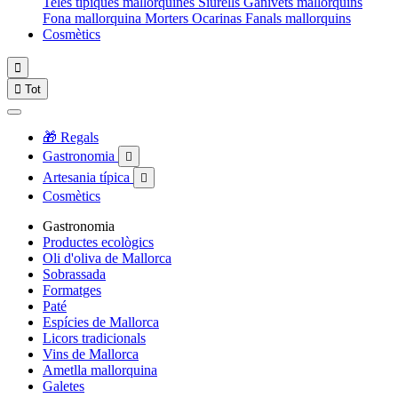
Teles típiques mallorquines
Siurells
Ganivets mallorquins
Fona mallorquina
Morters
Ocarinas
Fanals mallorquins
Cosmètics


Tot
🎁 Regals
Gastronomia

Artesania típica

Cosmètics
Gastronomia
Productes ecològics
Oli d'oliva de Mallorca
Sobrassada
Formatges
Paté
Espícies de Mallorca
Licors tradicionals
Vins de Mallorca
Ametlla mallorquina
Galetes