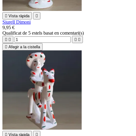

Vista ràpida

Siurell Dimoni
9,95 €
Qualificat
de 5 estels basat en
comentari(s)





Afegir a la cistella

Vista ràpida
