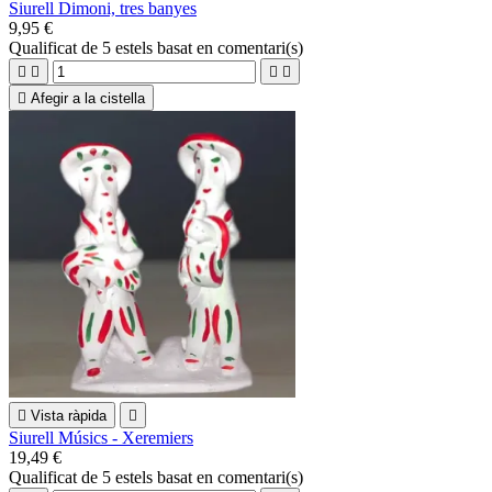
Siurell Dimoni, tres banyes
9,95 €
Qualificat
de 5 estels basat en
comentari(s)





Afegir a la cistella

Vista ràpida

Siurell Músics - Xeremiers
19,49 €
Qualificat
de 5 estels basat en
comentari(s)