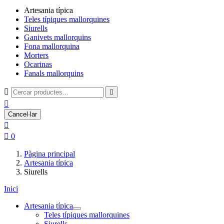
Artesania típica
Teles típiques mallorquines
Siurells
Ganivets mallorquins
Fona mallorquina
Morters
Ocarinas
Fanals mallorquins



Cancel·lar


0
Pàgina principal
Artesania típica
Siurells
Inici
Artesania típica
Teles típiques mallorquines
Siurells