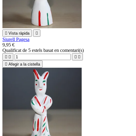

Vista ràpida

Siurell Pagesa
9,95 €
Qualificat
de 5 estels basat en
comentari(s)





Afegir a la cistella