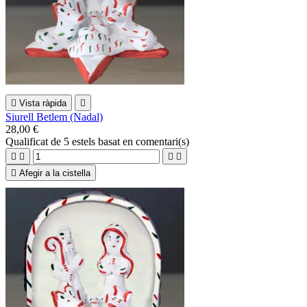

Vista ràpida

Siurell Betlem (Nadal)
28,00 €
Qualificat
de 5 estels basat en
comentari(s)





Afegir a la cistella