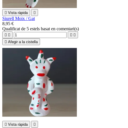

Vista ràpida

Siurell Moix / Gat
8,95 €
Qualificat
de 5 estels basat en
comentari(s)





Afegir a la cistella

Vista ràpida
