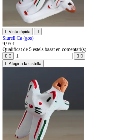

Vista ràpida

Siurell Ca (gos)
9,95 €
Qualificat
de 5 estels basat en
comentari(s)





Afegir a la cistella