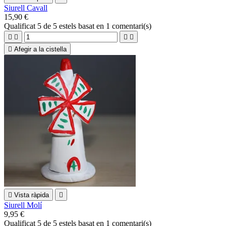
Siurell Cavall
15,90 €
Qualificat
5
de 5 estels basat en
1
comentari(s)





Afegir a la cistella

Vista ràpida

Siurell Molí
9,95 €
Qualificat
5
de 5 estels basat en
1
comentari(s)