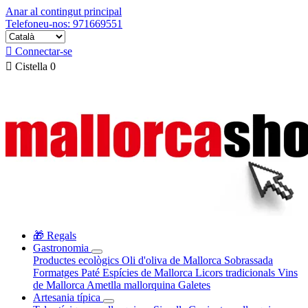
Anar al contingut principal
Telefoneu-nos: 971669551

Connectar-se

Cistella
0
🎁 Regals
Gastronomia
Productes ecològics
Oli d'oliva de Mallorca
Sobrassada
Formatges
Paté
Espícies de Mallorca
Licors tradicionals
Vins
de Mallorca
Ametlla mallorquina
Galetes
Artesania típica