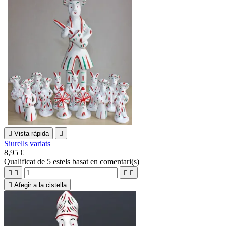

Vista ràpida

Siurells variats
8,95 €
Qualificat
de 5 estels basat en
comentari(s)





Afegir a la cistella