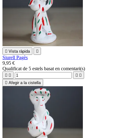

Vista ràpida

Siurell Pagès
9,95 €
Qualificat
de 5 estels basat en
comentari(s)





Afegir a la cistella