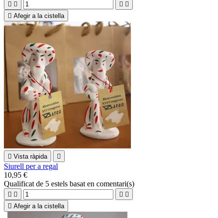





Afegir a la cistella

Vista ràpida

Siurell per a regal
10,95 €
Qualificat
de 5 estels basat en
comentari(s)





Afegir a la cistella