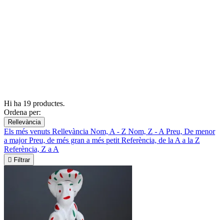
Hi ha 19 productes.
Ordena per:
Rellevància
Els més venuts
Rellevància
Nom, A - Z
Nom, Z - A
Preu, De menor
a major
Preu, de més gran a més petit
Referència, de la A a la Z
Referència, Z a A

Filtrar