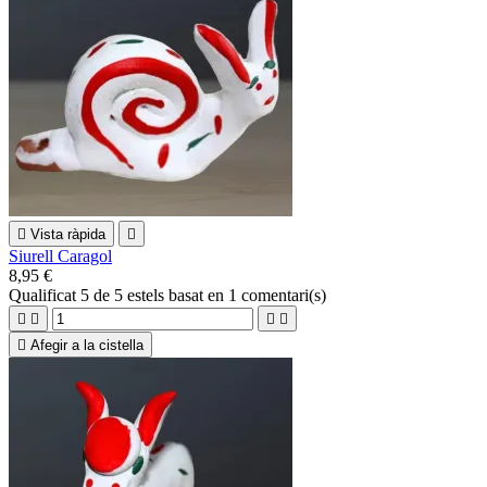

Vista ràpida

Siurell Caragol
8,95 €
Qualificat
5
de 5 estels basat en
1
comentari(s)





Afegir a la cistella