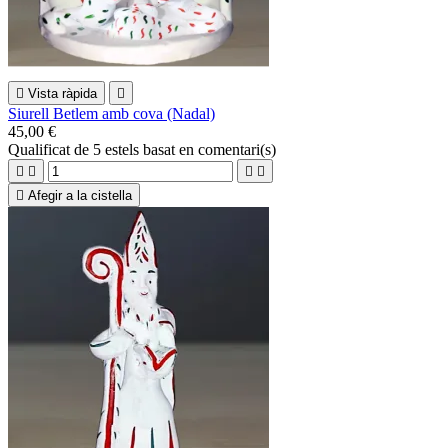

Vista ràpida

Siurell Betlem amb cova (Nadal)
45,00 €
Qualificat
de 5 estels basat en
comentari(s)





Afegir a la cistella