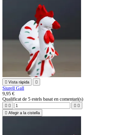

Vista ràpida

Siurell Gall
9,95 €
Qualificat
de 5 estels basat en
comentari(s)





Afegir a la cistella