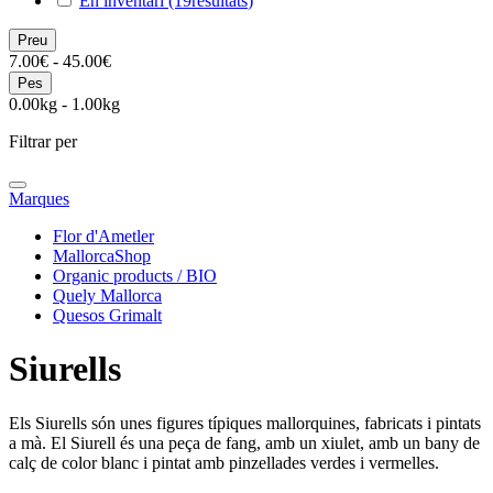
En inventari
(19
resultats
)
Preu
7.00€ - 45.00€
Pes
0.00kg - 1.00kg
Filtrar per
Marques
Flor d'Ametler
MallorcaShop
Organic products / BIO
Quely Mallorca
Quesos Grimalt
Siurells
Els Siurells són unes figures típiques mallorquines, fabricats i pintats
a mà. El Siurell és una peça de fang, amb un xiulet, amb un bany de
calç de color blanc i pintat amb pinzellades verdes i vermelles.