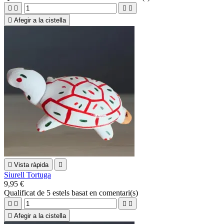





Afegir a la cistella

Vista ràpida

Siurell Tortuga
9,95 €
Qualificat
de 5 estels basat en
comentari(s)





Afegir a la cistella