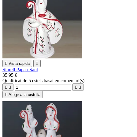

Vista ràpida

Siurell Papa / Sant
35,95 €
Qualificat
de 5 estels basat en
comentari(s)





Afegir a la cistella