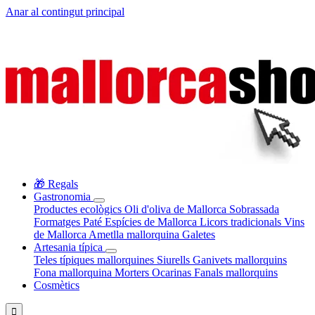
Anar al contingut principal
🎁 Regals
Gastronomia
Productes ecològics
Oli d'oliva de Mallorca
Sobrassada
Formatges
Paté
Espícies de Mallorca
Licors tradicionals
Vins
de Mallorca
Ametlla mallorquina
Galetes
Artesania típica
Teles típiques mallorquines
Siurells
Ganivets mallorquins
Fona mallorquina
Morters
Ocarinas
Fanals mallorquins
Cosmètics
