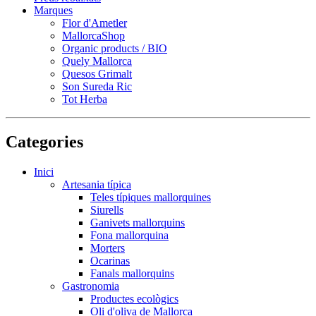
Marques
Flor d'Ametler
MallorcaShop
Organic products / BIO
Quely Mallorca
Quesos Grimalt
Son Sureda Ric
Tot Herba
Categories
Inici
Artesania típica
Teles típiques mallorquines
Siurells
Ganivets mallorquins
Fona mallorquina
Morters
Ocarinas
Fanals mallorquins
Gastronomia
Productes ecològics
Oli d'oliva de Mallorca