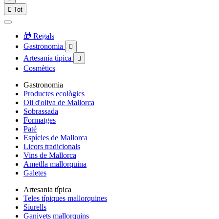

Tot
🎁 Regals
Gastronomia

Artesania típica

Cosmètics
Gastronomia
Productes ecològics
Oli d'oliva de Mallorca
Sobrassada
Formatges
Paté
Espícies de Mallorca
Licors tradicionals
Vins de Mallorca
Ametlla mallorquina
Galetes
Artesania típica
Teles típiques mallorquines
Siurells
Ganivets mallorquins