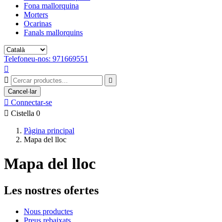
Fona mallorquina
Morters
Ocarinas
Fanals mallorquins
Telefoneu-nos: 971669551



Cancel·lar

Connectar-se

Cistella
0
Pàgina principal
Mapa del lloc
Mapa del lloc
Les nostres ofertes
Nous productes
Preus rebaixats