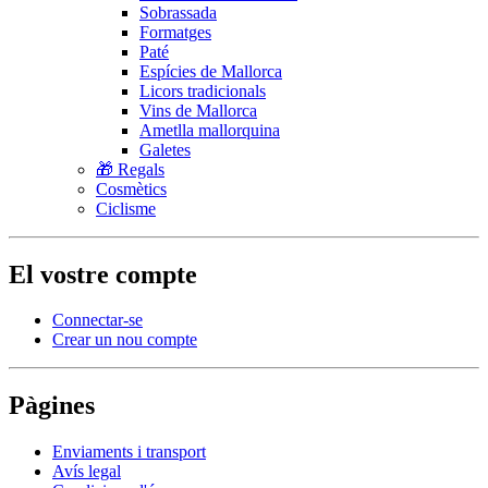
Sobrassada
Formatges
Paté
Espícies de Mallorca
Licors tradicionals
Vins de Mallorca
Ametlla mallorquina
Galetes
🎁 Regals
Cosmètics
Ciclisme
El vostre compte
Connectar-se
Crear un nou compte
Pàgines
Enviaments i transport
Avís legal