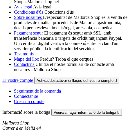
Shop - Mallorcashop.net
Avís legal
Avis legal
Condicions d'ús
Condicions d'ús
Sobre nosaltres
L'especialitat de Mallorca Shop és la venda de
productes de qualitat procedents de Mallorca: gastronomia,
detalls per a esdeveniments/regal, artesania, cosmètica
Pagament segur
El pagament és segur amb SSL, amb
transferència bancaria o targeta de crèdit mitjançant Paypal.
Un certificat digital verifica la connexió entre la clau d'un
servidor públic i la identificació del servidor.
Testimonis
Mapa del lloc
Perdut? Troba el que cerques
Contacti'ns
Utilitza el nostre formulari de contacte amb
nosaltres - Mallorca Shop
El vostre compte
Activar/desactivar enllaços del vostre compte

Seguiment de la comanda
Connectar-se
Crear un compte
Informació sobre la botiga
Veure/amagar informació de la botiga

Mallorca Shop
Carrer d'en Melià 44