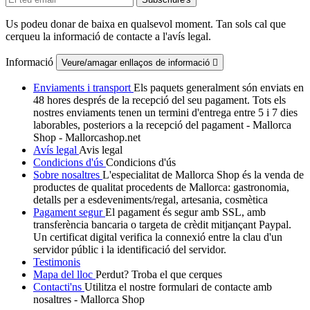
Us podeu donar de baixa en qualsevol moment. Tan sols cal que
cerqueu la informació de contacte a l'avís legal.
Informació
Veure/amagar enllaços de informació

Enviaments i transport
Els paquets generalment són enviats en
48 hores després de la recepció del seu pagament. Tots els
nostres enviaments tenen un termini d'entrega entre 5 i 7 dies
laborables, posteriors a la recepció del pagament - Mallorca
Shop - Mallorcashop.net
Avís legal
Avis legal
Condicions d'ús
Condicions d'ús
Sobre nosaltres
L'especialitat de Mallorca Shop és la venda de
productes de qualitat procedents de Mallorca: gastronomia,
detalls per a esdeveniments/regal, artesania, cosmètica
Pagament segur
El pagament és segur amb SSL, amb
transferència bancaria o targeta de crèdit mitjançant Paypal.
Un certificat digital verifica la connexió entre la clau d'un
servidor públic i la identificació del servidor.
Testimonis
Mapa del lloc
Perdut? Troba el que cerques
Contacti'ns
Utilitza el nostre formulari de contacte amb
nosaltres - Mallorca Shop