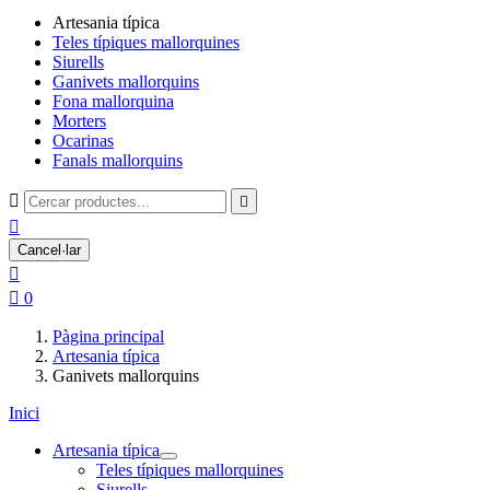
Artesania típica
Teles típiques mallorquines
Siurells
Ganivets mallorquins
Fona mallorquina
Morters
Ocarinas
Fanals mallorquins



Cancel·lar


0
Pàgina principal
Artesania típica
Ganivets mallorquins
Inici
Artesania típica
Teles típiques mallorquines
Siurells