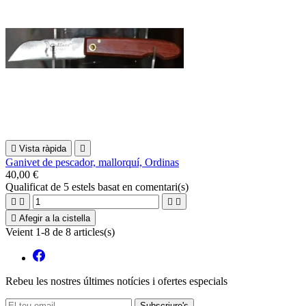

Vista ràpida

Ganivet de pescador, mallorquí, Ordinas
40,00 €
Qualificat
de 5 estels basat en
comentari(s)





Afegir a la cistella
Veient 1-8 de 8 articles(s)
Rebeu les nostres últimes notícies i ofertes especials