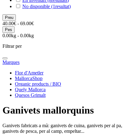
En inventari
(8
resultats
)
No disponible
(1
resultat
)
Preu
40.00€ - 69.00€
Pes
0.00kg - 0.00kg
Filtrar per
Marques
Flor d'Ametler
MallorcaShop
Organic products / BIO
Quely Mallorca
Quesos Grimalt
Ganivets mallorquins
Ganivets fabricats a mà: ganivets de cuina, ganivets per al pa,
ganivets de pesca, per al camp, empeltar...