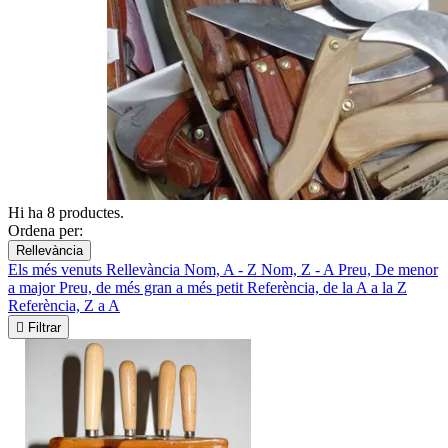
Hi ha 8 productes.
Ordena per:
Rellevància
Els més venuts
Rellevància
Nom, A - Z
Nom, Z - A
Preu, De menor
a major
Preu, de més gran a més petit
Referència, de la A a la Z
Referència, Z a A

Filtrar