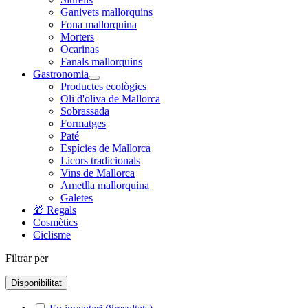
Ganivets mallorquins
Fona mallorquina
Morters
Ocarinas
Fanals mallorquins
Gastronomia
Productes ecològics
Oli d'oliva de Mallorca
Sobrassada
Formatges
Paté
Espícies de Mallorca
Licors tradicionals
Vins de Mallorca
Ametlla mallorquina
Galetes
🎁 Regals
Cosmètics
Ciclisme
Filtrar per
Disponibilitat