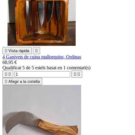

Vista ràpida

4 Ganivets de cuina mallorquins, Ordinas
68,95 €
Qualificat
5
de 5 estels basat en
1
comentari(s)





Afegir a la cistella