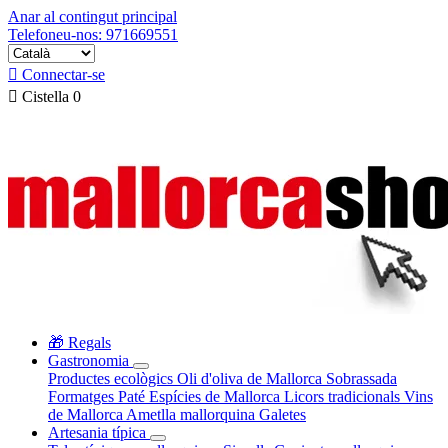
Anar al contingut principal
Telefoneu-nos: 971669551

Connectar-se

Cistella
0
🎁 Regals
Gastronomia
Productes ecològics
Oli d'oliva de Mallorca
Sobrassada
Formatges
Paté
Espícies de Mallorca
Licors tradicionals
Vins
de Mallorca
Ametlla mallorquina
Galetes
Artesania típica