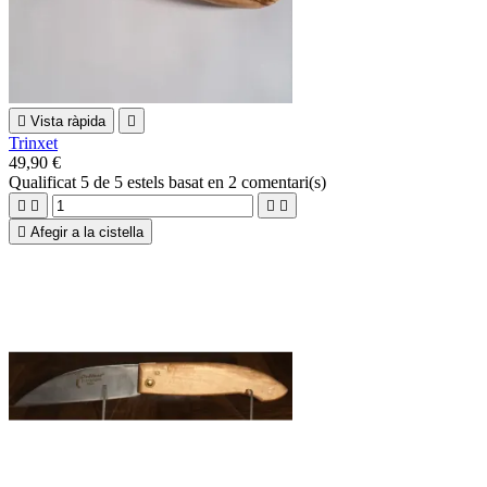

Vista ràpida

Trinxet
49,90 €
Qualificat
5
de 5 estels basat en
2
comentari(s)





Afegir a la cistella