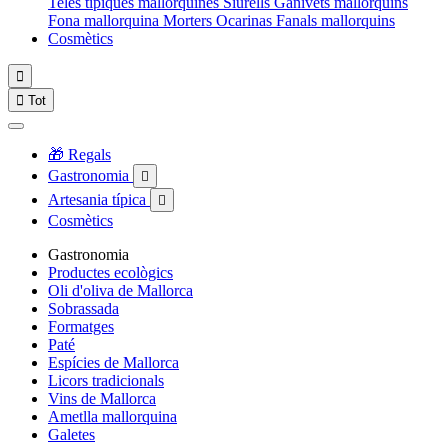
Teles típiques mallorquines
Siurells
Ganivets mallorquins
Fona mallorquina
Morters
Ocarinas
Fanals mallorquins
Cosmètics


Tot
🎁 Regals
Gastronomia

Artesania típica

Cosmètics
Gastronomia
Productes ecològics
Oli d'oliva de Mallorca
Sobrassada
Formatges
Paté
Espícies de Mallorca
Licors tradicionals
Vins de Mallorca
Ametlla mallorquina
Galetes