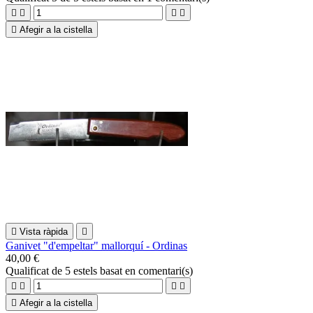





Afegir a la cistella

Vista ràpida

Ganivet "d'empeltar" mallorquí - Ordinas
40,00 €
Qualificat
de 5 estels basat en
comentari(s)





Afegir a la cistella