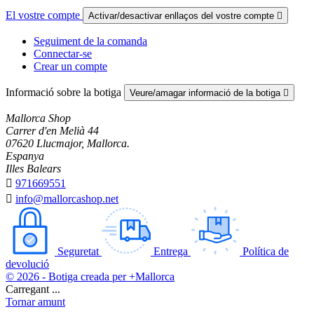
El vostre compte
Activar/desactivar enllaços del vostre compte

Seguiment de la comanda
Connectar-se
Crear un compte
Informació sobre la botiga
Veure/amagar informació de la botiga

Mallorca Shop
Carrer d'en Melià 44
07620 Llucmajor, Mallorca.
Espanya
Illes Balears

971669551

info@mallorcashop.net
Seguretat
Entrega
Política de
devolució
© 2026 - Botiga creada per +Mallorca
Carregant ...
Tornar amunt