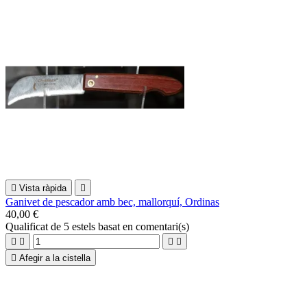

Vista ràpida

Ganivet de pescador amb bec, mallorquí, Ordinas
40,00 €
Qualificat
de 5 estels basat en
comentari(s)





Afegir a la cistella