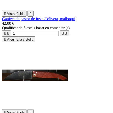

Vista ràpida

Ganivet de pastor de fusta d'olivera, mallorquí
42,00 €
Qualificat
de 5 estels basat en
comentari(s)





Afegir a la cistella

Vista ràpida
