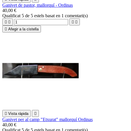
Ganivet de pastor, mallorquí - Ordinas
40,00 €
Qualificat
5
de 5 estels basat en
1
comentari(s)





Afegir a la cistella

Vista ràpida

Ganivet per al camp "Etxurat" mallorquí Ordinas
40,00 €
Qualificat
5
de 5 estels basat en
1
comentari(s)