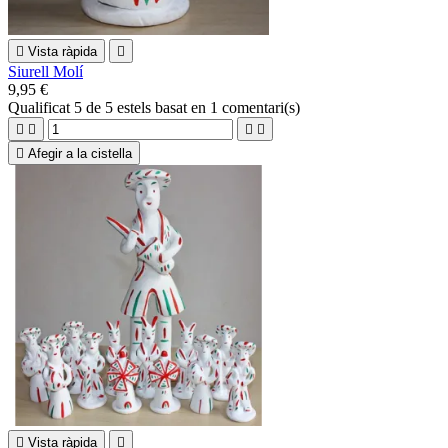

Vista ràpida

Siurell Molí
9,95 €
Qualificat
5
de 5 estels basat en
1
comentari(s)





Afegir a la cistella

Vista ràpida
