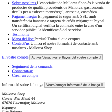
Sobre nosaltres
L'especialitat de Mallorca Shop és la venda de
productes de qualitat procedents de Mallorca: gastronomia,
detalls per a esdeveniments/regal, artesania, cosmètica
Pagament segur
El pagament és segur amb SSL, amb
transferència bancaria o targeta de crèdit mitjançant Paypal.
Un certificat digital verifica la connexió entre la clau d'un
servidor públic i la identificació del servidor.
Testimonis
Mapa del lloc
Perdut? Troba el que cerques
Contacti'ns
Utilitza el nostre formulari de contacte amb
nosaltres - Mallorca Shop
El vostre compte
Activar/desactivar enllaços del vostre compte

Seguiment de la comanda
Connectar-se
Crear un compte
Informació sobre la botiga
Veure/amagar informació de la botiga

Mallorca Shop
Carrer d'en Melià 44
07620 Llucmajor, Mallorca.
Espanya
Illes Balears