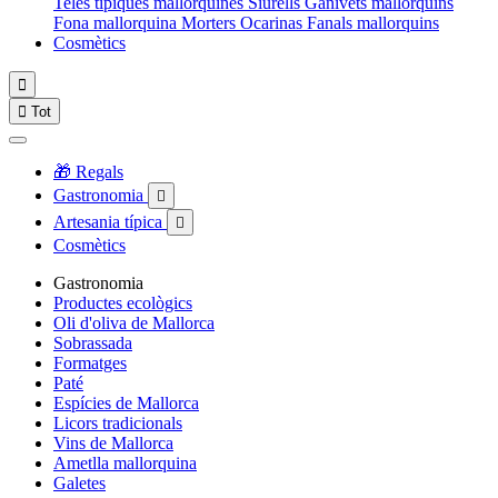
Teles típiques mallorquines
Siurells
Ganivets mallorquins
Fona mallorquina
Morters
Ocarinas
Fanals mallorquins
Cosmètics


Tot
🎁 Regals
Gastronomia

Artesania típica

Cosmètics
Gastronomia
Productes ecològics
Oli d'oliva de Mallorca
Sobrassada
Formatges
Paté
Espícies de Mallorca
Licors tradicionals
Vins de Mallorca
Ametlla mallorquina
Galetes