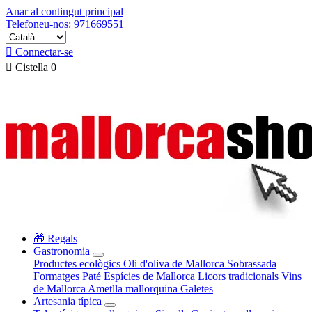
Anar al contingut principal
Telefoneu-nos: 971669551

Connectar-se

Cistella
0
🎁 Regals
Gastronomia
Productes ecològics
Oli d'oliva de Mallorca
Sobrassada
Formatges
Paté
Espícies de Mallorca
Licors tradicionals
Vins
de Mallorca
Ametlla mallorquina
Galetes
Artesania típica