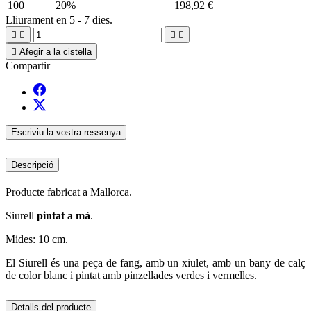
100
20%
198,92 €
Lliurament en 5 - 7 dies.





Afegir a la cistella
Compartir
Escriviu la vostra ressenya
Descripció
Producte fabricat a Mallorca.
Siurell
pintat a mà
.
Mides: 10 cm.
El Siurell és una peça de fang, amb un xiulet, amb un bany de calç
de color blanc i pintat amb pinzellades verdes i vermelles.
Detalls del producte