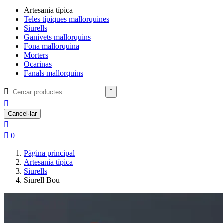
Artesania típica
Teles típiques mallorquines
Siurells
Ganivets mallorquins
Fona mallorquina
Morters
Ocarinas
Fanals mallorquins



Cancel·lar


0
Pàgina principal
Artesania típica
Siurells
Siurell Bou