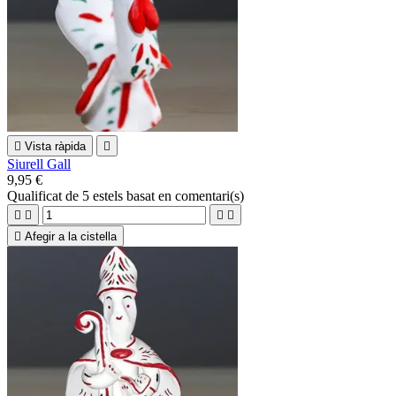

Vista ràpida

Siurell Gall
9,95 €
Qualificat
de 5 estels basat en
comentari(s)





Afegir a la cistella