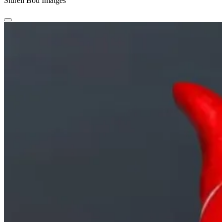
Siurell Bou Imatges