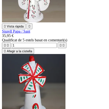

Vista ràpida

Siurell Papa / Sant
35,95 €
Qualificat
de 5 estels basat en
comentari(s)





Afegir a la cistella