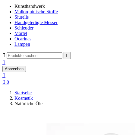
Kunsthandwerk
Mallorquinische Stoffe
Siurells
Handgefertigte Messer
Schleuder
Mörtel
Ocarinas
Lampen



Abbrechen


0
Startseite
Kosmetik
Natürliche Öle