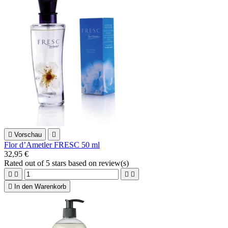

Vorschau

Flor d’Ametler FRESC 50 ml
32,95 €
Rated
out of 5 stars based on
review(s)





In den Warenkorb