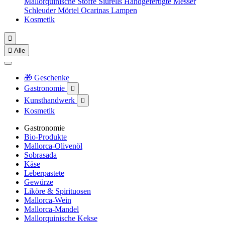
Mallorquinische Stoffe
Siurells
Handgefertigte Messer
Schleuder
Mörtel
Ocarinas
Lampen
Kosmetik


Alle
🎁 Geschenke
Gastronomie

Kunsthandwerk

Kosmetik
Gastronomie
Bio-Produkte
Mallorca-Olivenöl
Sobrasada
Käse
Leberpastete
Gewürze
Liköre & Spirituosen
Mallorca-Wein
Mallorca-Mandel
Mallorquinische Kekse