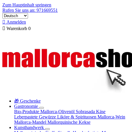
Zum Hauptinhalt springen
Rufen Sie uns an: 971669551

Anmelden

Warenkorb
0
🎁 Geschenke
Gastronomie
Bio-Produkte
Mallorca-Olivenöl
Sobrasada
Käse
Leberpastete
Gewürze
Liköre & Spirituosen
Mallorca-Wein
Mallorca-Mandel
Mallorquinische Kekse
Kunsthandwerk