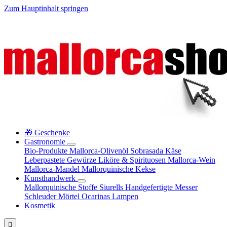
Zum Hauptinhalt springen
🎁 Geschenke
Gastronomie
Bio-Produkte
Mallorca-Olivenöl
Sobrasada
Käse
Leberpastete
Gewürze
Liköre & Spirituosen
Mallorca-Wein
Mallorca-Mandel
Mallorquinische Kekse
Kunsthandwerk
Mallorquinische Stoffe
Siurells
Handgefertigte Messer
Schleuder
Mörtel
Ocarinas
Lampen
Kosmetik
