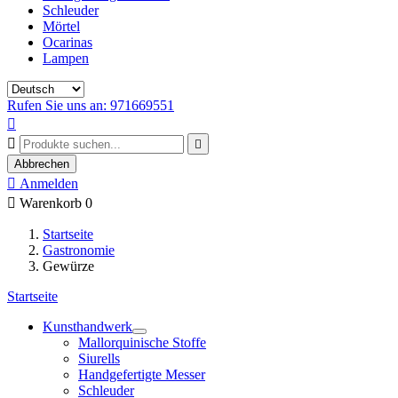
Schleuder
Mörtel
Ocarinas
Lampen
Rufen Sie uns an: 971669551



Abbrechen

Anmelden

Warenkorb
0
Startseite
Gastronomie
Gewürze
Startseite
Kunsthandwerk
Mallorquinische Stoffe
Siurells
Handgefertigte Messer
Schleuder