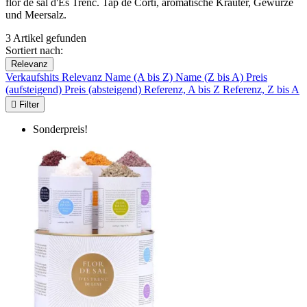
flor de sal d'Es Trenc. Tap de Cortí, aromatische Kräuter, Gewürze
und Meersalz.
3 Artikel gefunden
Sortiert nach:
Relevanz
Verkaufshits
Relevanz
Name (A bis Z)
Name (Z bis A)
Preis
(aufsteigend)
Preis (absteigend)
Referenz, A bis Z
Referenz, Z bis A

Filter
Sonderpreis!