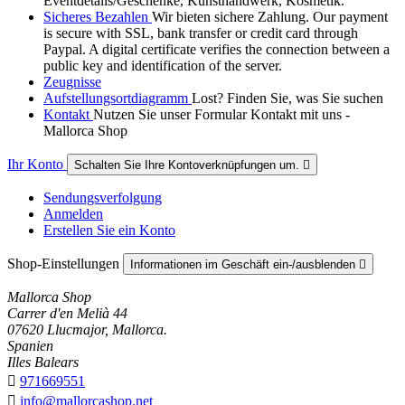
Eventdetails/Geschenke, Kunsthandwerk, Kosmetik.
Sicheres Bezahlen
Wir bieten sichere Zahlung. Our payment
is secure with SSL, bank transfer or credit card through
Paypal. A digital certificate verifies the connection between a
public key and identification of the server.
Zeugnisse
Aufstellungsortdiagramm
Lost? Finden Sie, was Sie suchen
Kontakt
Nutzen Sie unser Formular Kontakt mit uns -
Mallorca Shop
Ihr Konto
Schalten Sie Ihre Kontoverknüpfungen um.

Sendungsverfolgung
Anmelden
Erstellen Sie ein Konto
Shop-Einstellungen
Informationen im Geschäft ein-/ausblenden

Mallorca Shop
Carrer d'en Melià 44
07620 Llucmajor, Mallorca.
Spanien
Illes Balears

971669551

info@mallorcashop.net