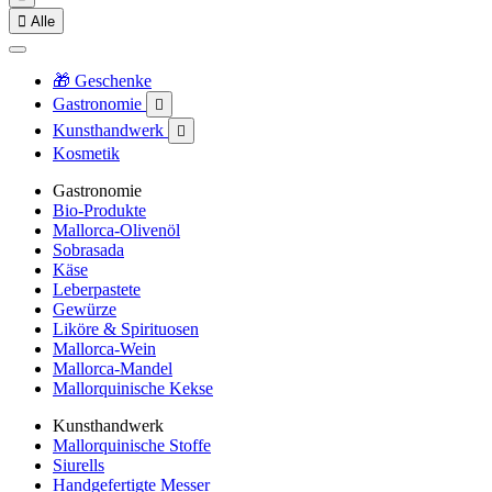

Alle
🎁 Geschenke
Gastronomie

Kunsthandwerk

Kosmetik
Gastronomie
Bio-Produkte
Mallorca-Olivenöl
Sobrasada
Käse
Leberpastete
Gewürze
Liköre & Spirituosen
Mallorca-Wein
Mallorca-Mandel
Mallorquinische Kekse
Kunsthandwerk
Mallorquinische Stoffe
Siurells
Handgefertigte Messer