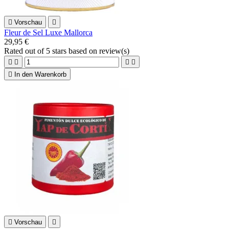

Vorschau

Fleur de Sel Luxe Mallorca
29,95 €
Rated
out of 5 stars based on
review(s)





In den Warenkorb

Vorschau
