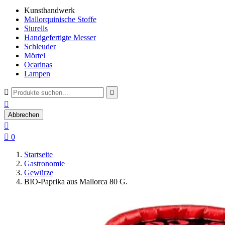
Kunsthandwerk
Mallorquinische Stoffe
Siurells
Handgefertigte Messer
Schleuder
Mörtel
Ocarinas
Lampen



Abbrechen


0
Startseite
Gastronomie
Gewürze
BIO-Paprika aus Mallorca 80 G.