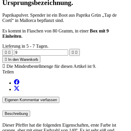
Ursprungsbezeichnung.
Paprikapulver. Spender ist ein Boot aus Paprika Grün „Tap de
Cortí“ in Mallorca bepflanzt sind.
Es kommt in Flaschen von 80 Gramm, in einer
Box mit 9
Einheiten
.
Lieferung in 5 - 7 Tagen.





In den Warenkorb

Die Mindestbestellmenge für diesen Artikel ist 9.
Teilen
Eigenen Kommentar verfassen
Beschreibung
Dieser Pfeffer hat die folgenden Eigenschaften, erste Farbe ist
orange, aber mit einer Farbzahl von 140º. Es ist sehr süß und