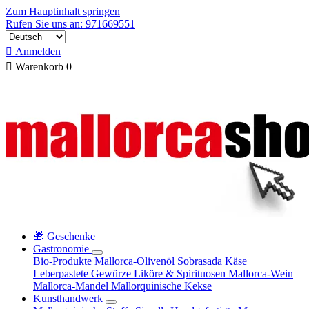
Zum Hauptinhalt springen
Rufen Sie uns an: 971669551

Anmelden

Warenkorb
0
🎁 Geschenke
Gastronomie
Bio-Produkte
Mallorca-Olivenöl
Sobrasada
Käse
Leberpastete
Gewürze
Liköre & Spirituosen
Mallorca-Wein
Mallorca-Mandel
Mallorquinische Kekse
Kunsthandwerk