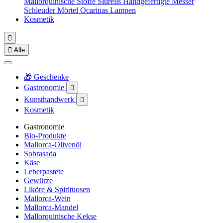
Mallorquinische Stoffe
Siurells
Handgefertigte Messer
Schleuder
Mörtel
Ocarinas
Lampen
Kosmetik


Alle
🎁 Geschenke
Gastronomie

Kunsthandwerk

Kosmetik
Gastronomie
Bio-Produkte
Mallorca-Olivenöl
Sobrasada
Käse
Leberpastete
Gewürze
Liköre & Spirituosen
Mallorca-Wein
Mallorca-Mandel
Mallorquinische Kekse