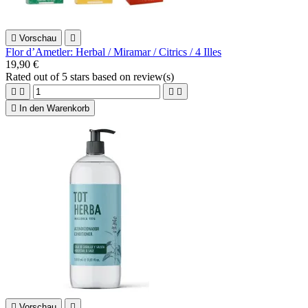

Vorschau

Flor d’Ametler: Herbal / Miramar / Citrics / 4 Illes
19,90 €
Rated
out of 5 stars based on
review(s)





In den Warenkorb

Vorschau
