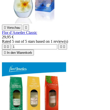

Vorschau

Flor d’Ametler Classic
29,95 €
Rated
5
out of 5 stars based on
1
review(s)





In den Warenkorb