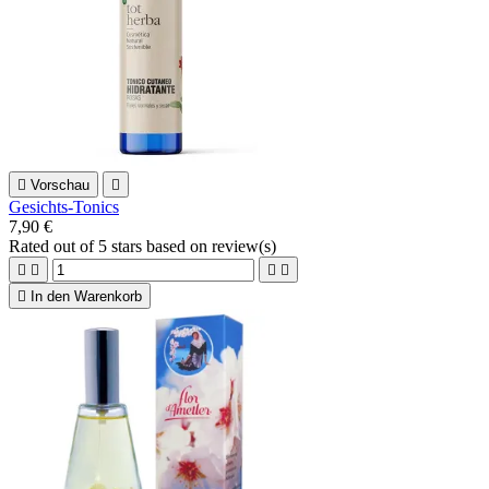

Vorschau

Gesichts-Tonics
7,90 €
Rated
out of 5 stars based on
review(s)





In den Warenkorb