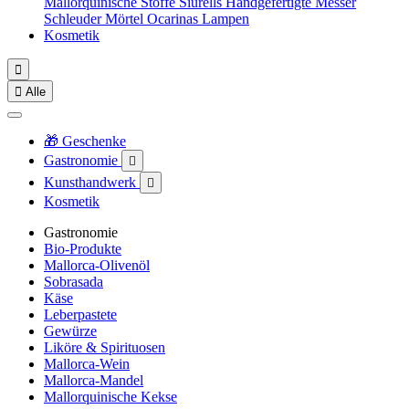
Mallorquinische Stoffe
Siurells
Handgefertigte Messer
Schleuder
Mörtel
Ocarinas
Lampen
Kosmetik


Alle
🎁 Geschenke
Gastronomie

Kunsthandwerk

Kosmetik
Gastronomie
Bio-Produkte
Mallorca-Olivenöl
Sobrasada
Käse
Leberpastete
Gewürze
Liköre & Spirituosen
Mallorca-Wein
Mallorca-Mandel
Mallorquinische Kekse