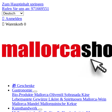
Zum Hauptinhalt springen
Rufen Sie uns an: 971669551

Anmelden

Warenkorb
0
🎁 Geschenke
Gastronomie
Bio-Produkte
Mallorca-Olivenöl
Sobrasada
Käse
Leberpastete
Gewürze
Liköre & Spirituosen
Mallorca-Wein
Mallorca-Mandel
Mallorquinische Kekse
Kunsthandwerk