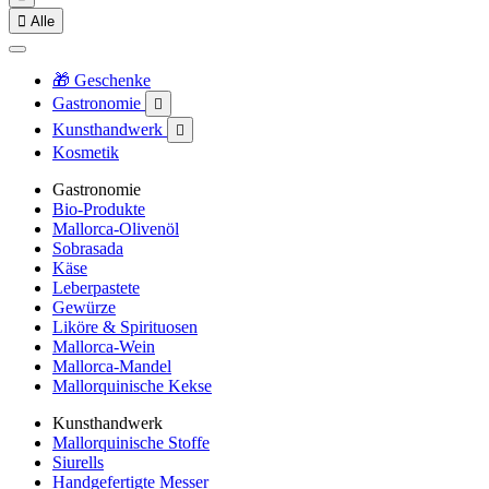

Alle
🎁 Geschenke
Gastronomie

Kunsthandwerk

Kosmetik
Gastronomie
Bio-Produkte
Mallorca-Olivenöl
Sobrasada
Käse
Leberpastete
Gewürze
Liköre & Spirituosen
Mallorca-Wein
Mallorca-Mandel
Mallorquinische Kekse
Kunsthandwerk
Mallorquinische Stoffe
Siurells
Handgefertigte Messer