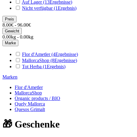
Auf Lager
(13
Ergebnisse
)
Nicht verfügbar
(1
Ergebnis
)
Preis
8.00€ - 96.00€
Gewicht
0.00kg - 0.00kg
Marke
Flor d'Ametler
(4
Ergebnisse
)
MallorcaShop
(8
Ergebnisse
)
Tot Herba
(1
Ergebnis
)
Marken
Flor d'Ametler
MallorcaShop
Organic products / BIO
Quely Mallorca
Quesos Grimalt
🎁 Geschenke