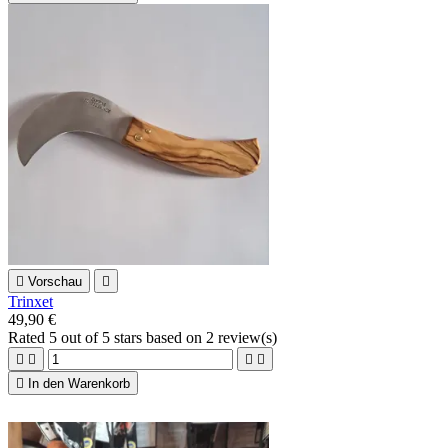

Vorschau

Trinxet
49,90 €
Rated
5
out of 5 stars based on
2
review(s)





In den Warenkorb