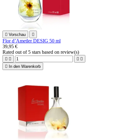

Vorschau

Flor d’Ametler DESIG 50 ml
39,95 €
Rated
out of 5 stars based on
review(s)





In den Warenkorb