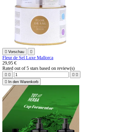

Vorschau

Fleur de Sel Luxe Mallorca
29,95 €
Rated
out of 5 stars based on
review(s)





In den Warenkorb