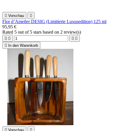

Vorschau

Flor d’Ametler DESIG (Limitierte Luxusedition) 125 ml
95,95 €
Rated
5
out of 5 stars based on
2
review(s)





In den Warenkorb

Vorschau
