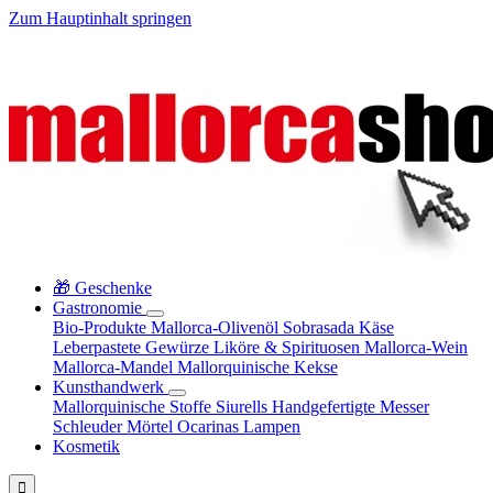
Zum Hauptinhalt springen
🎁 Geschenke
Gastronomie
Bio-Produkte
Mallorca-Olivenöl
Sobrasada
Käse
Leberpastete
Gewürze
Liköre & Spirituosen
Mallorca-Wein
Mallorca-Mandel
Mallorquinische Kekse
Kunsthandwerk
Mallorquinische Stoffe
Siurells
Handgefertigte Messer
Schleuder
Mörtel
Ocarinas
Lampen
Kosmetik
