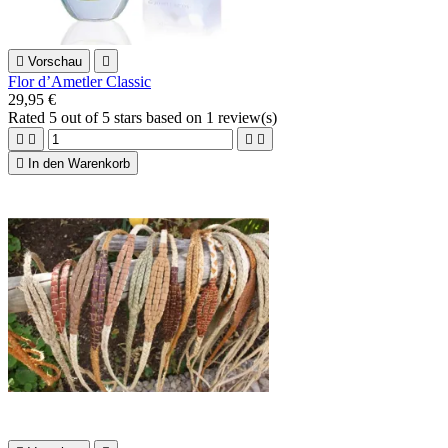

Vorschau

Flor d’Ametler Classic
29,95 €
Rated
5
out of 5 stars based on
1
review(s)





In den Warenkorb