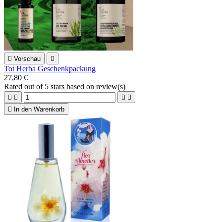

Vorschau

Tot Herba Geschenkpackung
27,80 €
Rated
out of 5 stars based on
review(s)





In den Warenkorb