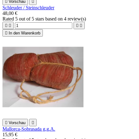

Vorschau

Schleuder / Steinschleuder
48,00 €
Rated
5
out of 5 stars based on
4
review(s)





In den Warenkorb

Vorschau

Mallorca-Sobrasada g.g.A.
15,95 €