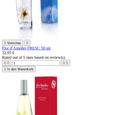

Vorschau

Flor d’Ametler FRESC 50 ml
32,95 €
Rated
out of 5 stars based on
review(s)





In den Warenkorb