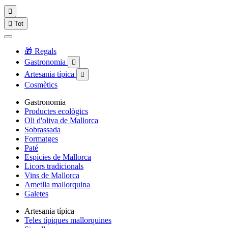


Tot
🎁 Regals
Gastronomia

Artesania típica

Cosmètics
Gastronomia
Productes ecològics
Oli d'oliva de Mallorca
Sobrassada
Formatges
Paté
Espícies de Mallorca
Licors tradicionals
Vins de Mallorca
Ametlla mallorquina
Galetes
Artesania típica
Teles típiques mallorquines