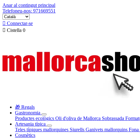
Anar al contingut principal
Telefoneu-nos: 971669551

Connectar-se

Cistella
0
🎁 Regals
Gastronomia
Productes ecològics
Oli d'oliva de Mallorca
Sobrassada
Format
Artesania típica
Teles típiques mallorquines
Siurells
Ganivets mallorquins
Fona 
Cosmètics