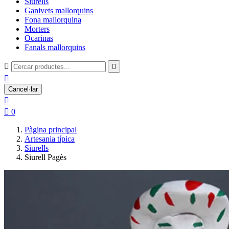
Siurells
Ganivets mallorquins
Fona mallorquina
Morters
Ocarinas
Fanals mallorquins



Cancel·lar


0
Pàgina principal
Artesania típica
Siurells
Siurell Pagès