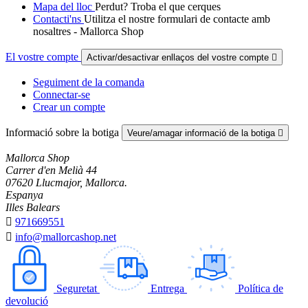
Mapa del lloc
Perdut? Troba el que cerques
Contacti'ns
Utilitza el nostre formulari de contacte amb
nosaltres - Mallorca Shop
El vostre compte
Activar/desactivar enllaços del vostre compte

Seguiment de la comanda
Connectar-se
Crear un compte
Informació sobre la botiga
Veure/amagar informació de la botiga

Mallorca Shop
Carrer d'en Melià 44
07620 Llucmajor, Mallorca.
Espanya
Illes Balears

971669551

info@mallorcashop.net
Seguretat
Entrega
Política de
devolució