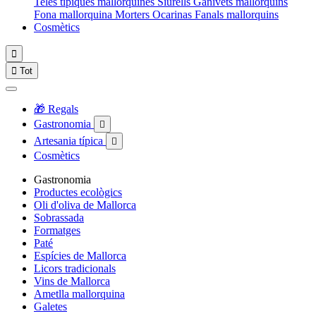
Teles típiques mallorquines
Siurells
Ganivets mallorquins
Fona mallorquina
Morters
Ocarinas
Fanals mallorquins
Cosmètics


Tot
🎁 Regals
Gastronomia

Artesania típica

Cosmètics
Gastronomia
Productes ecològics
Oli d'oliva de Mallorca
Sobrassada
Formatges
Paté
Espícies de Mallorca
Licors tradicionals
Vins de Mallorca
Ametlla mallorquina
Galetes