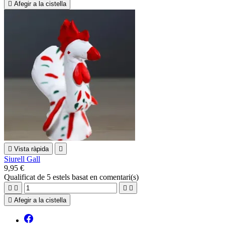

Afegir a la cistella

Vista ràpida

Siurell Gall
9,95 €
Qualificat
de 5 estels basat en
comentari(s)





Afegir a la cistella