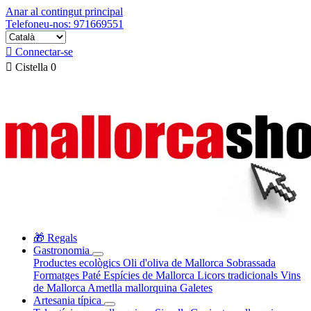
Anar al contingut principal
Telefoneu-nos: 971669551

Connectar-se

Cistella
0
🎁 Regals
Gastronomia
Productes ecològics
Oli d'oliva de Mallorca
Sobrassada
Formatges
Paté
Espícies de Mallorca
Licors tradicionals
Vins
de Mallorca
Ametlla mallorquina
Galetes
Artesania típica