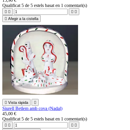
15,90 €
Qualificat
5
de 5 estels basat en
1
comentari(s)





Afegir a la cistella

Vista ràpida

Siurell Betlem amb cova (Nadal)
45,00 €
Qualificat
5
de 5 estels basat en
1
comentari(s)



