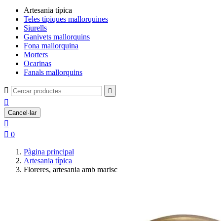
Artesania típica
Teles típiques mallorquines
Siurells
Ganivets mallorquins
Fona mallorquina
Morters
Ocarinas
Fanals mallorquins



Cancel·lar


0
Pàgina principal
Artesania típica
Floreres, artesania amb marisc