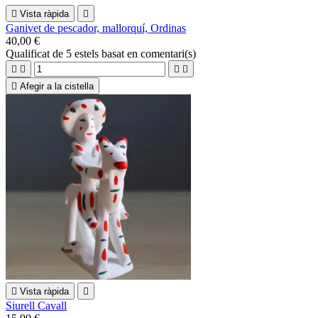

Vista ràpida

Ganivet de pescador, mallorquí, Ordinas
40,00 €
Qualificat
de 5 estels basat en
comentari(s)





Afegir a la cistella

Vista ràpida

Siurell Cavall