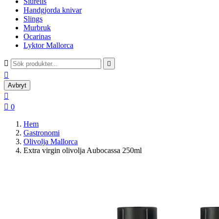
Siurells
Handgjorda knivar
Slings
Murbruk
Ocarinas
Lyktor Mallorca



Avbryt


0
Hem
Gastronomi
Olivolja Mallorca
Extra virgin olivolja Aubocassa 250ml