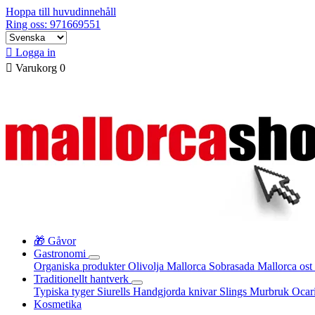
Hoppa till huvudinnehåll
Ring oss: 971669551

Logga in

Varukorg
0
🎁 Gåvor
Gastronomi
Organiska produkter
Olivolja Mallorca
Sobrasada
Mallorca ost
Traditionellt hantverk
Typiska tyger
Siurells
Handgjorda knivar
Slings
Murbruk
Ocar
Kosmetika