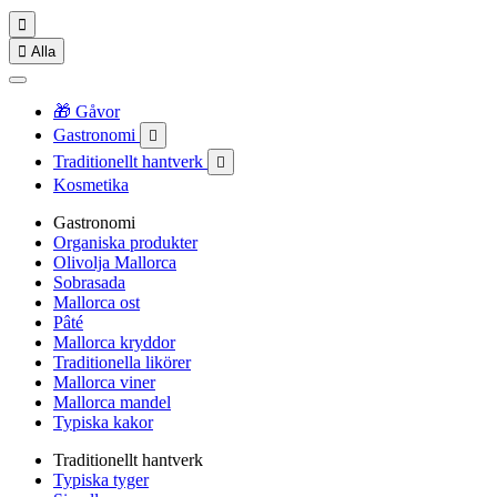


Alla
🎁 Gåvor
Gastronomi

Traditionellt hantverk

Kosmetika
Gastronomi
Organiska produkter
Olivolja Mallorca
Sobrasada
Mallorca ost
Pâté
Mallorca kryddor
Traditionella likörer
Mallorca viner
Mallorca mandel
Typiska kakor
Traditionellt hantverk
Typiska tyger