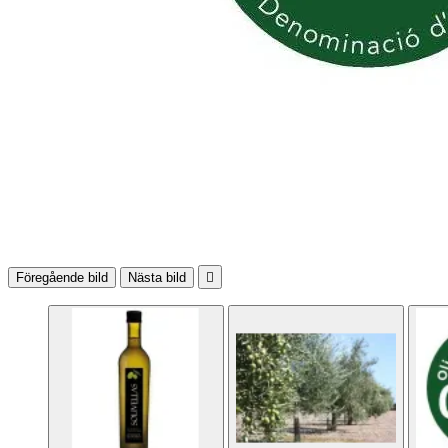
Föregående bild
Nästa bild
