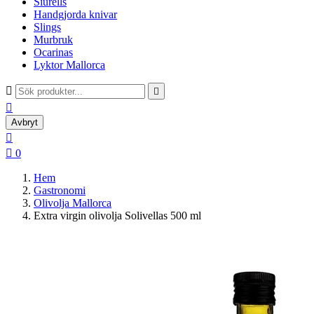
Siurells
Handgjorda knivar
Slings
Murbruk
Ocarinas
Lyktor Mallorca



Avbryt


0
Hem
Gastronomi
Olivolja Mallorca
Extra virgin olivolja Solivellas 500 ml