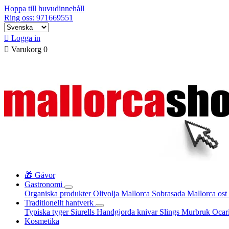
Hoppa till huvudinnehåll
Ring oss: 971669551

Logga in

Varukorg
0
🎁 Gåvor
Gastronomi
Organiska produkter
Olivolja Mallorca
Sobrasada
Mallorca ost
Traditionellt hantverk
Typiska tyger
Siurells
Handgjorda knivar
Slings
Murbruk
Ocar
Kosmetika