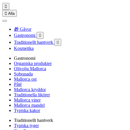


Alla
🎁 Gåvor
Gastronomi

Traditionellt hantverk

Kosmetika
Gastronomi
Organiska produkter
Olivolja Mallorca
Sobrasada
Mallorca ost
Pâté
Mallorca kryddor
Traditionella likörer
Mallorca viner
Mallorca mandel
Typiska kakor
Traditionellt hantverk
Typiska tyger