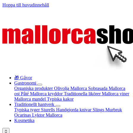
Hoppa till huvudinnehåll
🎁 Gåvor
Gastronomi
Organiska produkter
Olivolja Mallorca
Sobrasada
Mallorca
ost
Pâté
Mallorca kryddor
Traditionella likörer
Mallorca viner
Mallorca mandel
Typiska kakor
Traditionellt hantverk
Typiska tyger
Siurells
Handgjorda knivar
Slings
Murbruk
Ocarinas
Lyktor Mallorca
Kosmetika
