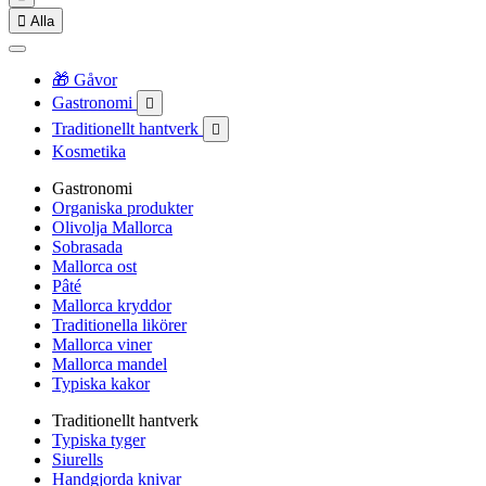

Alla
🎁 Gåvor
Gastronomi

Traditionellt hantverk

Kosmetika
Gastronomi
Organiska produkter
Olivolja Mallorca
Sobrasada
Mallorca ost
Pâté
Mallorca kryddor
Traditionella likörer
Mallorca viner
Mallorca mandel
Typiska kakor
Traditionellt hantverk
Typiska tyger
Siurells
Handgjorda knivar