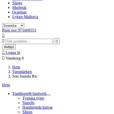
Slings
Murbruk
Ocarinas
Lyktor Mallorca
Ring oss: 971669551



Avbryt

Logga in

Varukorg
0
Hem
Varumärken
Son Sureda Ric
Hem
Traditionellt hantverk
Typiska tyger
Siurells
Handgjorda knivar
Slings