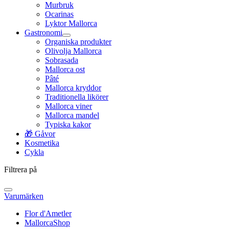
Murbruk
Ocarinas
Lyktor Mallorca
Gastronomi
Organiska produkter
Olivolja Mallorca
Sobrasada
Mallorca ost
Pâté
Mallorca kryddor
Traditionella likörer
Mallorca viner
Mallorca mandel
Typiska kakor
🎁 Gåvor
Kosmetika
Cykla
Filtrera på
Varumärken
Flor d'Ametler
MallorcaShop