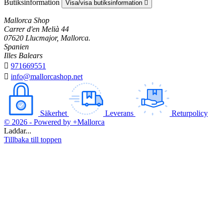
Butiksinformation
Visa/visa butiksinformation

Mallorca Shop
Carrer d'en Melià 44
07620 Llucmajor, Mallorca.
Spanien
Illes Balears

971669551

info@mallorcashop.net
Säkerhet
Leverans
Returpolicy
© 2026 - Powered by +Mallorca
Laddar...
Tillbaka till toppen