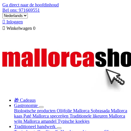
Ga direct naar de hoofdinhoud
Bel ons: 971669551

Inloggen

Winkelwagen
0
🎁 Cadeaus
Gastronomie
Biologische producten
Olijfolie Mallorca
Sobrasada
Mallorca
kaas
Paté
Mallorca specerijen
Traditionele likeuren
Mallorca
wijn
Mallorca amandel
Typische koekjes
Traditioneel handwerk