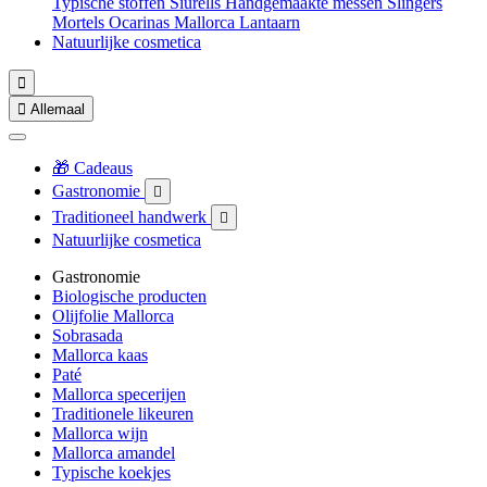
Typische stoffen
Siurells
Handgemaakte messen
Slingers
Mortels
Ocarinas
Mallorca Lantaarn
Natuurlijke cosmetica


Allemaal
🎁 Cadeaus
Gastronomie

Traditioneel handwerk

Natuurlijke cosmetica
Gastronomie
Biologische producten
Olijfolie Mallorca
Sobrasada
Mallorca kaas
Paté
Mallorca specerijen
Traditionele likeuren
Mallorca wijn
Mallorca amandel
Typische koekjes