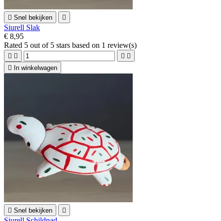

Snel bekijken

Siurell Slak
€ 8,95
Rated
5
out of 5 stars based on
1
review(s)





In winkelwagen

Snel bekijken

Siurell Schildpad