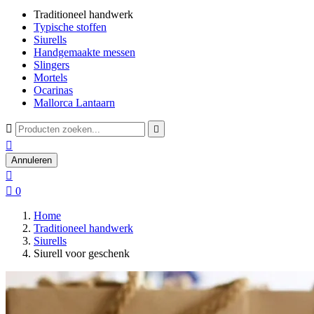
Traditioneel handwerk
Typische stoffen
Siurells
Handgemaakte messen
Slingers
Mortels
Ocarinas
Mallorca Lantaarn



Annuleren


0
Home
Traditioneel handwerk
Siurells
Siurell voor geschenk