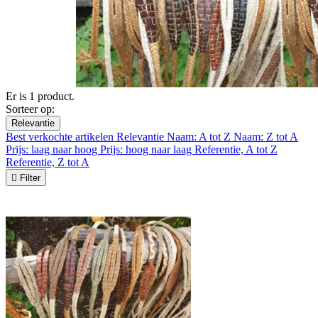
Er is 1 product.
Sorteer op:
Relevantie
Best verkochte artikelen
Relevantie
Naam: A tot Z
Naam: Z tot A
Prijs: laag naar hoog
Prijs: hoog naar laag
Referentie, A tot Z
Referentie, Z tot A

Filter