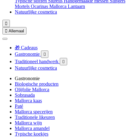
Typische stoffen
Siurells
Handgemaakte messen
Slingers
Mortels
Ocarinas
Mallorca Lantaarn
Natuurlijke cosmetica


Allemaal
🎁 Cadeaus
Gastronomie

Traditioneel handwerk

Natuurlijke cosmetica
Gastronomie
Biologische producten
Olijfolie Mallorca
Sobrasada
Mallorca kaas
Paté
Mallorca specerijen
Traditionele likeuren
Mallorca wijn
Mallorca amandel
Typische koekjes