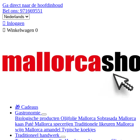
Ga direct naar de hoofdinhoud
Bel ons: 971669551

Inloggen

Winkelwagen
0
🎁 Cadeaus
Gastronomie
Biologische producten
Olijfolie Mallorca
Sobrasada
Mallorca
kaas
Paté
Mallorca specerijen
Traditionele likeuren
Mallorca
wijn
Mallorca amandel
Typische koekjes
Traditioneel handwerk