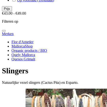
Op voorraad
(1
resultaat
)
Prijs
€43.00 - €49.00
Filteren op
Merken
Flor d'Ametler
MallorcaShop
Organic products / BIO
Quely Mallorca
Quesos Grimalt
Slingers
Natuurlijke vezel slingers (Cactus Pita) en Esparto.