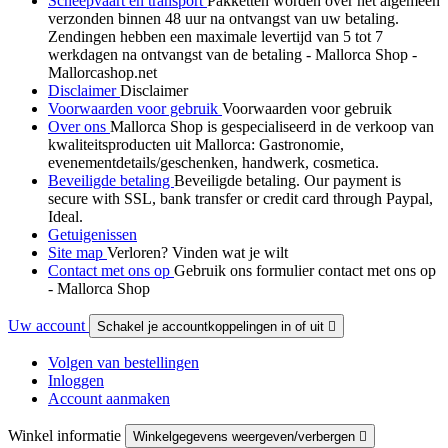
Scheepvaart en transport
Pakketten worden over het algemeen
verzonden binnen 48 uur na ontvangst van uw betaling.
Zendingen hebben een maximale levertijd van 5 tot 7
werkdagen na ontvangst van de betaling - Mallorca Shop -
Mallorcashop.net
Disclaimer
Disclaimer
Voorwaarden voor gebruik
Voorwaarden voor gebruik
Over ons
Mallorca Shop is gespecialiseerd in de verkoop van
kwaliteitsproducten uit Mallorca: Gastronomie,
evenementdetails/geschenken, handwerk, cosmetica.
Beveiligde betaling
Beveiligde betaling. Our payment is
secure with SSL, bank transfer or credit card through Paypal,
Ideal.
Getuigenissen
Site map
Verloren? Vinden wat je wilt
Contact met ons op
Gebruik ons formulier contact met ons op
- Mallorca Shop
Uw account
Schakel je accountkoppelingen in of uit

Volgen van bestellingen
Inloggen
Account aanmaken
Winkel informatie
Winkelgegevens weergeven/verbergen
