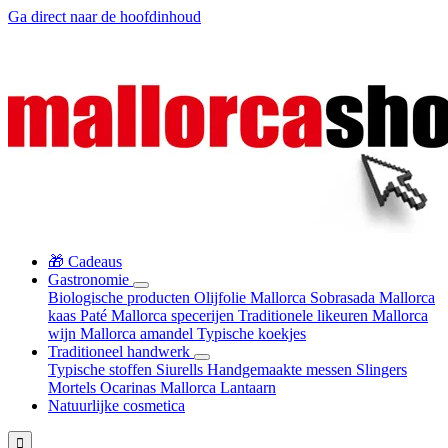
Ga direct naar de hoofdinhoud
🎁 Cadeaus
Gastronomie
Biologische producten
Olijfolie Mallorca
Sobrasada
Mallorca
kaas
Paté
Mallorca specerijen
Traditionele likeuren
Mallorca
wijn
Mallorca amandel
Typische koekjes
Traditioneel handwerk
Typische stoffen
Siurells
Handgemaakte messen
Slingers
Mortels
Ocarinas
Mallorca Lantaarn
Natuurlijke cosmetica
