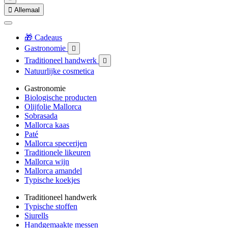

Allemaal
🎁 Cadeaus
Gastronomie

Traditioneel handwerk

Natuurlijke cosmetica
Gastronomie
Biologische producten
Olijfolie Mallorca
Sobrasada
Mallorca kaas
Paté
Mallorca specerijen
Traditionele likeuren
Mallorca wijn
Mallorca amandel
Typische koekjes
Traditioneel handwerk
Typische stoffen
Siurells
Handgemaakte messen