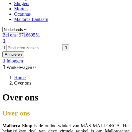
Slingers
Mortels
Ocarinas
Mallorca Lantaarn
Bel ons: 971669551



Annuleren

Inloggen

Winkelwagen
0
Home
Over ons
Over ons
Over ons
Mallorca Shop
is de online winkel van MÁS MALLORCA. Het
belangrijkste doel van deze virtuele winkel is om Mallorcaanse