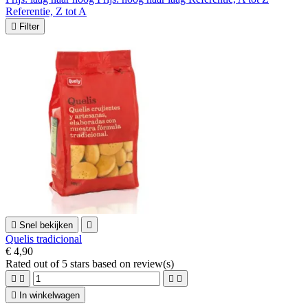
Referentie, Z tot A

Filter

Snel bekijken

Quelis tradicional
€ 4,90
Rated
out of 5 stars based on
review(s)





In winkelwagen