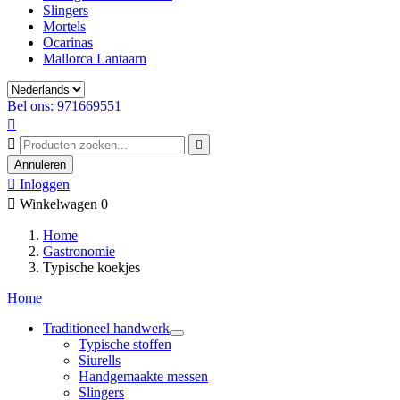
Slingers
Mortels
Ocarinas
Mallorca Lantaarn
Bel ons: 971669551



Annuleren

Inloggen

Winkelwagen
0
Home
Gastronomie
Typische koekjes
Home
Traditioneel handwerk
Typische stoffen
Siurells
Handgemaakte messen
Slingers