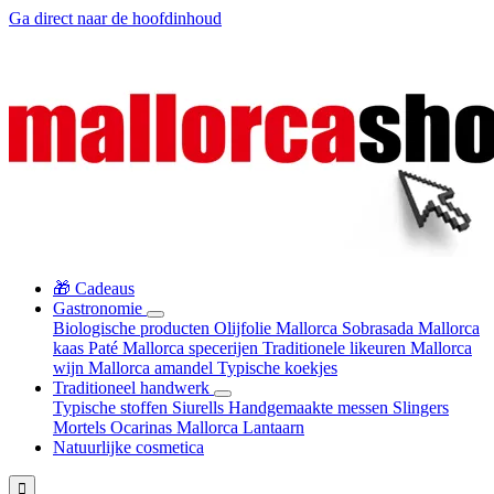
Ga direct naar de hoofdinhoud
🎁 Cadeaus
Gastronomie
Biologische producten
Olijfolie Mallorca
Sobrasada
Mallorca
kaas
Paté
Mallorca specerijen
Traditionele likeuren
Mallorca
wijn
Mallorca amandel
Typische koekjes
Traditioneel handwerk
Typische stoffen
Siurells
Handgemaakte messen
Slingers
Mortels
Ocarinas
Mallorca Lantaarn
Natuurlijke cosmetica
