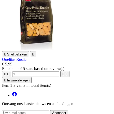

Snel bekijken

Quelitas Rustic
€ 5,95
Rated
out of 5 stars based on
review(s)





In winkelwagen
Item 1-3 van 3 in totaal item(s)
Ontvang ons laatste nieuws en aanbiedingen