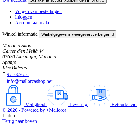
Schakel je accountkoppelingen in of uit

Volgen van bestellingen
Inloggen
Account aanmaken
Winkel informatie
Winkelgegevens weergeven/verbergen

Mallorca Shop
Carrer d'en Melià 44
07620 Llucmajor, Mallorca.
Spanje
Illes Balears

971669551

info@mallorcashop.net
Veiligheid
Levering
Retourbeleid
© 2026 - Powered by +Mallorca
Laden ...
Terug naar boven