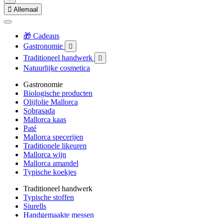

Allemaal
🎁 Cadeaus
Gastronomie

Traditioneel handwerk

Natuurlijke cosmetica
Gastronomie
Biologische producten
Olijfolie Mallorca
Sobrasada
Mallorca kaas
Paté
Mallorca specerijen
Traditionele likeuren
Mallorca wijn
Mallorca amandel
Typische koekjes
Traditioneel handwerk
Typische stoffen
Siurells
Handgemaakte messen