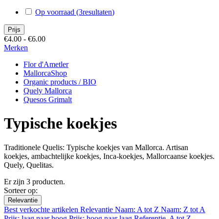
Op voorraad
(3
resultaten
)
Prijs
€4.00 - €6.00
Merken
Flor d'Ametler
MallorcaShop
Organic products / BIO
Quely Mallorca
Quesos Grimalt
Typische koekjes
Traditionele Quelis: Typische koekjes van Mallorca. Artisan
koekjes, ambachtelijke koekjes, Inca-koekjes, Mallorcaanse koekjes.
Quely, Quelitas.
Er zijn 3 producten.
Sorteer op:
Relevantie
Best verkochte artikelen
Relevantie
Naam: A tot Z
Naam: Z tot A
Prijs: laag naar hoog
Prijs: hoog naar laag
Referentie, A tot Z