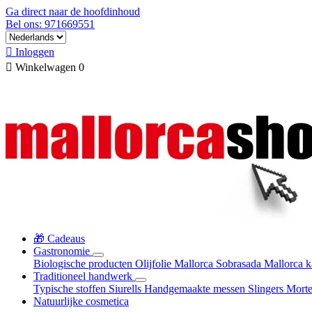
Ga direct naar de hoofdinhoud
Bel ons: 971669551

Inloggen

Winkelwagen
0
🎁 Cadeaus
Gastronomie
Biologische producten
Olijfolie Mallorca
Sobrasada
Mallorca 
Traditioneel handwerk
Typische stoffen
Siurells
Handgemaakte messen
Slingers
Mort
Natuurlijke cosmetica