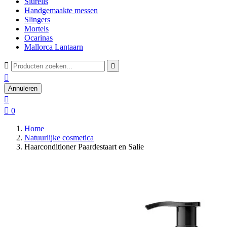
Siurells
Handgemaakte messen
Slingers
Mortels
Ocarinas
Mallorca Lantaarn



Annuleren


0
Home
Natuurlijke cosmetica
Haarconditioner Paardestaart en Salie