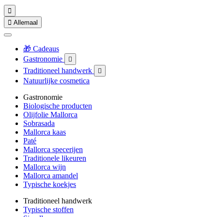


Allemaal
🎁 Cadeaus
Gastronomie

Traditioneel handwerk

Natuurlijke cosmetica
Gastronomie
Biologische producten
Olijfolie Mallorca
Sobrasada
Mallorca kaas
Paté
Mallorca specerijen
Traditionele likeuren
Mallorca wijn
Mallorca amandel
Typische koekjes
Traditioneel handwerk
Typische stoffen