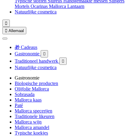
Typische stoffen
Siurells
Handgemaakte messen
Slingers
Mortels
Ocarinas
Mallorca Lantaarn
Natuurlijke cosmetica


Allemaal
🎁 Cadeaus
Gastronomie

Traditioneel handwerk

Natuurlijke cosmetica
Gastronomie
Biologische producten
Olijfolie Mallorca
Sobrasada
Mallorca kaas
Paté
Mallorca specerijen
Traditionele likeuren
Mallorca wijn
Mallorca amandel
Typische koekjes