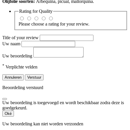
Olijfolie soorten
:
Arbequina, picual, mallorquina.
Rating for
Quality
Please choose a rating for your review.
Title of your review
Uw naam
Uw beoordeling
*
Verplichte velden
Annuleren
Verstuur
Beoordeling verstuurd
Uw beoordeling is toegevoegd en wordt beschikbaar zodra deze is
goedgekeurd.
Oké
Uw beoordeling kan niet worden verzonden