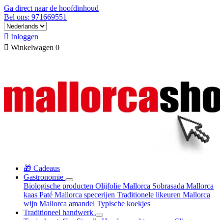
Ga direct naar de hoofdinhoud
Bel ons: 971669551

Inloggen

Winkelwagen
0
🎁 Cadeaus
Gastronomie
Biologische producten
Olijfolie Mallorca
Sobrasada
Mallorca
kaas
Paté
Mallorca specerijen
Traditionele likeuren
Mallorca
wijn
Mallorca amandel
Typische koekjes
Traditioneel handwerk