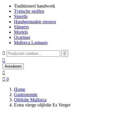
Traditioneel handwerk
Typische stoffen
Siurells
Handgemaakte messen
Slingers
Mortels
Ocarinas
Mallorca Lantaarn



Annuleren


0
Home
Gastronomie
Olijfolie Mallorca
Extra vierge olijfolie Es Verger