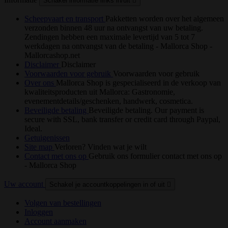
Schakel informatie links in/uit

Scheepvaart en transport
Pakketten worden over het algemeen
verzonden binnen 48 uur na ontvangst van uw betaling.
Zendingen hebben een maximale levertijd van 5 tot 7
werkdagen na ontvangst van de betaling - Mallorca Shop -
Mallorcashop.net
Disclaimer
Disclaimer
Voorwaarden voor gebruik
Voorwaarden voor gebruik
Over ons
Mallorca Shop is gespecialiseerd in de verkoop van
kwaliteitsproducten uit Mallorca: Gastronomie,
evenementdetails/geschenken, handwerk, cosmetica.
Beveiligde betaling
Beveiligde betaling. Our payment is
secure with SSL, bank transfer or credit card through Paypal,
Ideal.
Getuigenissen
Site map
Verloren? Vinden wat je wilt
Contact met ons op
Gebruik ons formulier contact met ons op
- Mallorca Shop
Uw account
Schakel je accountkoppelingen in of uit

Volgen van bestellingen
Inloggen
Account aanmaken