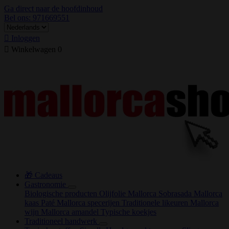
Ga direct naar de hoofdinhoud
Bel ons: 971669551

Inloggen

Winkelwagen
0
🎁 Cadeaus
Gastronomie
Biologische producten
Olijfolie Mallorca
Sobrasada
Mallorca
kaas
Paté
Mallorca specerijen
Traditionele likeuren
Mallorca
wijn
Mallorca amandel
Typische koekjes
Traditioneel handwerk