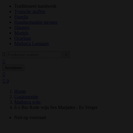
Traditioneel handwerk
Typische stoffen
Siurells
Handgemaakte messen
Slingers
Mortels
Ocarinas
Mallorca Lantaarn



Annuleren


0
Home
Gastronomie
Mallorca wijn
6 x Bio Rode wijn Ses Marjades - Es Verger
Niet op voorraad