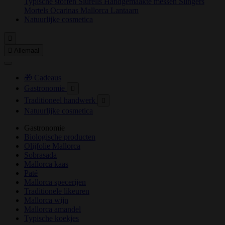
Typische stoffen
Siurells
Handgemaakte messen
Slingers
Mortels
Ocarinas
Mallorca Lantaarn
Natuurlijke cosmetica


Allemaal
🎁 Cadeaus
Gastronomie

Traditioneel handwerk

Natuurlijke cosmetica
Gastronomie
Biologische producten
Olijfolie Mallorca
Sobrasada
Mallorca kaas
Paté
Mallorca specerijen
Traditionele likeuren
Mallorca wijn
Mallorca amandel
Typische koekjes