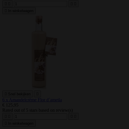





In winkelwagen

Snel bekijken

6 x Amandelcrème Flor d´ametla
€ 125,95
Rated
out of 5 stars based on
review(s)





In winkelwagen