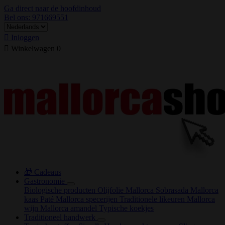
Ga direct naar de hoofdinhoud
Bel ons: 971669551

Inloggen

Winkelwagen
0
🎁 Cadeaus
Gastronomie
Biologische producten
Olijfolie Mallorca
Sobrasada
Mallorca
kaas
Paté
Mallorca specerijen
Traditionele likeuren
Mallorca
wijn
Mallorca amandel
Typische koekjes
Traditioneel handwerk