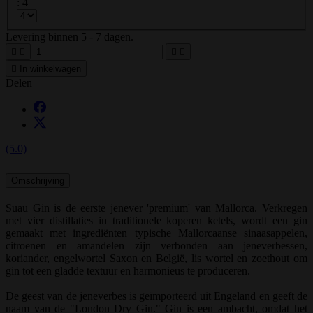
: 4
Levering binnen 5 - 7 dagen.





In winkelwagen
Delen
(5.0)
Omschrijving
Suau Gin is de eerste jenever 'premium' van Mallorca. Verkregen
met vier distillaties in traditionele koperen ketels, wordt een gin
gemaakt met ingrediënten typische Mallorcaanse sinaasappelen,
citroenen en amandelen zijn verbonden aan jeneverbessen,
koriander, engelwortel Saxon en België, lis wortel en zoethout om
gin tot een gladde textuur en harmonieus te produceren.
De geest van de jeneverbes is geïmporteerd uit Engeland en geeft de
naam van de "London Dry Gin." Gin is een ambacht, omdat het