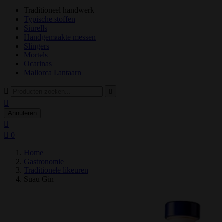
Traditioneel handwerk
Typische stoffen
Siurells
Handgemaakte messen
Slingers
Mortels
Ocarinas
Mallorca Lantaarn



Annuleren


0
Home
Gastronomie
Traditionele likeuren
Suau Gin