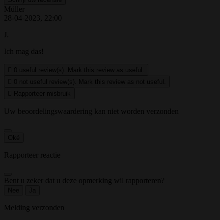
Müller
28-04-2023, 22:00
J.
Ich mag das!

0
useful review(s). Mark this review as useful.

0
not useful review(s). Mark this review as not useful.

Rapporteer misbruik
Uw beoordelingswaardering kan niet worden verzonden
Oké
Rapporteer reactie
Bent u zeker dat u deze opmerking wil rapporteren?
Nee
Ja
Melding verzonden