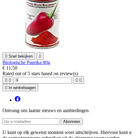

Snel bekijken

Biologische Paprika 80g
€ 11,50
Rated
out of 5 stars based on
review(s)





In winkelwagen
Ontvang ons laatste nieuws en aanbiedingen
U kunt op elk gewenst moment weer uitschrijven. Hiervoor kunt u
de contactgegevens gebruiken uit de algemene voorwaarden.