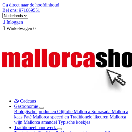
Ga direct naar de hoofdinhoud
Bel ons: 971669551

Inloggen

Winkelwagen
0
🎁 Cadeaus
Gastronomie
Biologische producten
Olijfolie Mallorca
Sobrasada
Mallorca
kaas
Paté
Mallorca specerijen
Traditionele likeuren
Mallorca
wijn
Mallorca amandel
Typische koekjes
Traditioneel handwerk