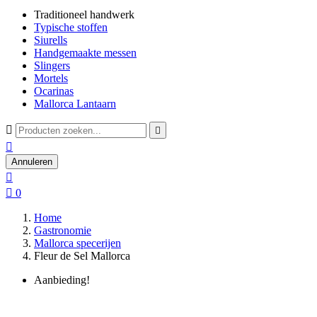
Traditioneel handwerk
Typische stoffen
Siurells
Handgemaakte messen
Slingers
Mortels
Ocarinas
Mallorca Lantaarn



Annuleren


0
Home
Gastronomie
Mallorca specerijen
Fleur de Sel Mallorca
Aanbieding!