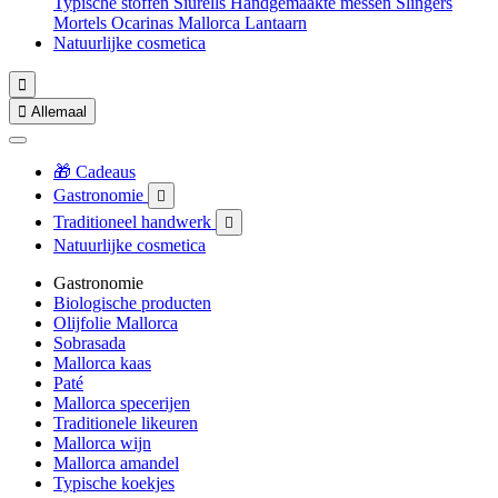
Typische stoffen
Siurells
Handgemaakte messen
Slingers
Mortels
Ocarinas
Mallorca Lantaarn
Natuurlijke cosmetica


Allemaal
🎁 Cadeaus
Gastronomie

Traditioneel handwerk

Natuurlijke cosmetica
Gastronomie
Biologische producten
Olijfolie Mallorca
Sobrasada
Mallorca kaas
Paté
Mallorca specerijen
Traditionele likeuren
Mallorca wijn
Mallorca amandel
Typische koekjes