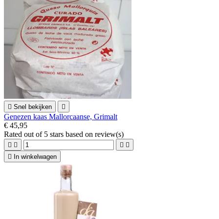

Snel bekijken

Genezen kaas Mallorcaanse, Grimalt
€ 45,95
Rated
out of 5 stars based on
review(s)





In winkelwagen