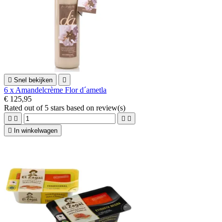

Snel bekijken

6 x Amandelcrème Flor d´ametla
€ 125,95
Rated
out of 5 stars based on
review(s)





In winkelwagen