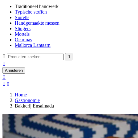
Traditioneel handwerk
Typische stoffen
Siurells
Handgemaakte messen
Slingers
Mortels
Ocarinas
Mallorca Lantaarn



Annuleren


0
Home
Gastronomie
Bakkerij Ensaimada