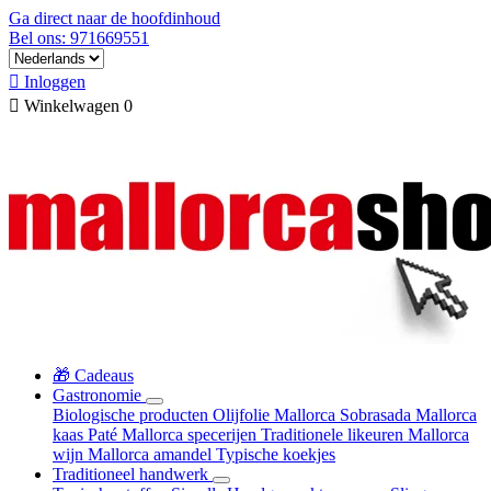
Ga direct naar de hoofdinhoud
Bel ons: 971669551

Inloggen

Winkelwagen
0
🎁 Cadeaus
Gastronomie
Biologische producten
Olijfolie Mallorca
Sobrasada
Mallorca
kaas
Paté
Mallorca specerijen
Traditionele likeuren
Mallorca
wijn
Mallorca amandel
Typische koekjes
Traditioneel handwerk