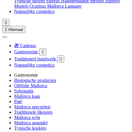
Typische stoffen
Siurells
Handgemaakte messen
Slingers
Mortels
Ocarinas
Mallorca Lantaarn
Natuurlijke cosmetica


Allemaal
🎁 Cadeaus
Gastronomie

Traditioneel handwerk

Natuurlijke cosmetica
Gastronomie
Biologische producten
Olijfolie Mallorca
Sobrasada
Mallorca kaas
Paté
Mallorca specerijen
Traditionele likeuren
Mallorca wijn
Mallorca amandel
Typische koekjes