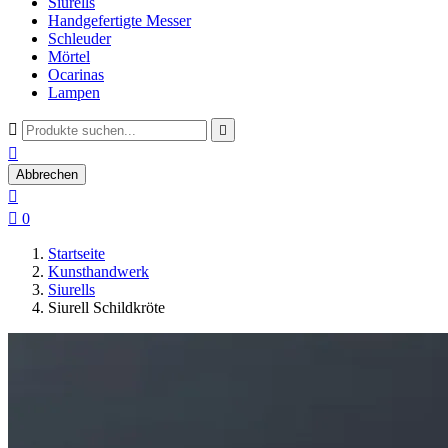
Siurells
Handgefertigte Messer
Schleuder
Mörtel
Ocarinas
Lampen



Abbrechen


0
Startseite
Kunsthandwerk
Siurells
Siurell Schildkröte