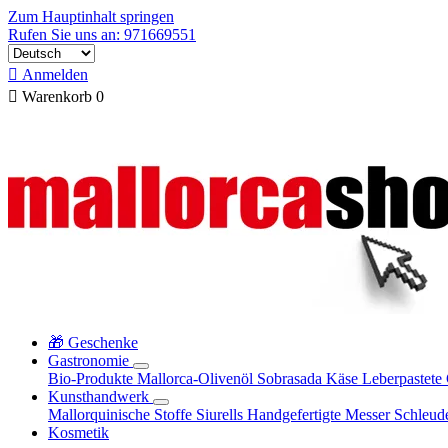
Zum Hauptinhalt springen
Rufen Sie uns an: 971669551

Anmelden

Warenkorb
0
🎁 Geschenke
Gastronomie
Bio-Produkte
Mallorca-Olivenöl
Sobrasada
Käse
Leberpastete
Kunsthandwerk
Mallorquinische Stoffe
Siurells
Handgefertigte Messer
Schleud
Kosmetik