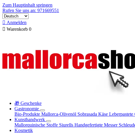
Zum Hauptinhalt springen
Rufen Sie uns an: 971669551

Anmelden

Warenkorb
0
🎁 Geschenke
Gastronomie
Bio-Produkte
Mallorca-Olivenöl
Sobrasada
Käse
Leberpastete
Kunsthandwerk
Mallorquinische Stoffe
Siurells
Handgefertigte Messer
Schleud
Kosmetik