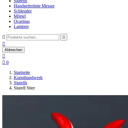
Siurells
Handgefertigte Messer
Schleuder
Mörtel
Ocarinas
Lampen



Abbrechen


0
Startseite
Kunsthandwerk
Siurells
Siurell Stier