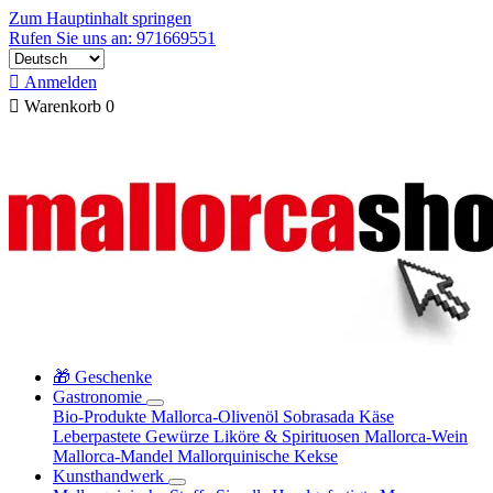
Zum Hauptinhalt springen
Rufen Sie uns an: 971669551

Anmelden

Warenkorb
0
🎁 Geschenke
Gastronomie
Bio-Produkte
Mallorca-Olivenöl
Sobrasada
Käse
Leberpastete
Gewürze
Liköre & Spirituosen
Mallorca-Wein
Mallorca-Mandel
Mallorquinische Kekse
Kunsthandwerk