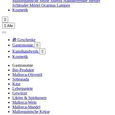
Mallorquinische Stoffe
Siurells
Handgefertigte Messer
Schleuder
Mörtel
Ocarinas
Lampen
Kosmetik


Alle
🎁 Geschenke
Gastronomie

Kunsthandwerk

Kosmetik
Gastronomie
Bio-Produkte
Mallorca-Olivenöl
Sobrasada
Käse
Leberpastete
Gewürze
Liköre & Spirituosen
Mallorca-Wein
Mallorca-Mandel
Mallorquinische Kekse