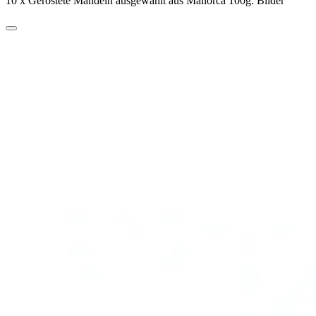
10 x Geröstete Mandeln ausgewählt aus Mallorca 100g. Bilder