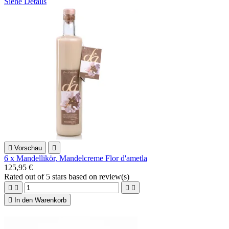
Siehe Details

Vorschau

6 x Mandellikör, Mandelcreme Flor d'ametla
125,95 €
Rated
out of 5 stars based on
review(s)





In den Warenkorb