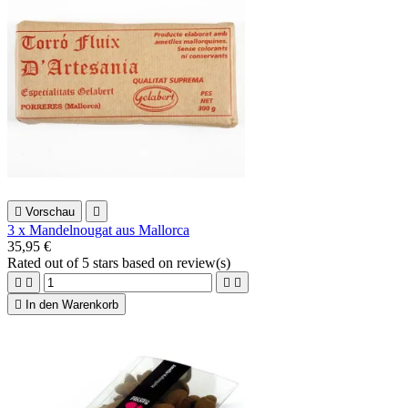

Vorschau

3 x Mandelnougat aus Mallorca
35,95 €
Rated
out of 5 stars based on
review(s)





In den Warenkorb