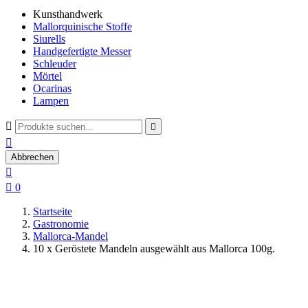
Kunsthandwerk
Mallorquinische Stoffe
Siurells
Handgefertigte Messer
Schleuder
Mörtel
Ocarinas
Lampen



Abbrechen


0
Startseite
Gastronomie
Mallorca-Mandel
10 x Geröstete Mandeln ausgewählt aus Mallorca 100g.