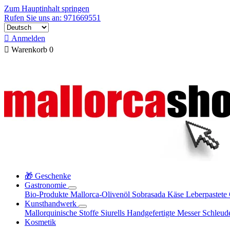
Zum Hauptinhalt springen
Rufen Sie uns an: 971669551

Anmelden

Warenkorb
0
🎁 Geschenke
Gastronomie
Bio-Produkte
Mallorca-Olivenöl
Sobrasada
Käse
Leberpastete
Kunsthandwerk
Mallorquinische Stoffe
Siurells
Handgefertigte Messer
Schleud
Kosmetik