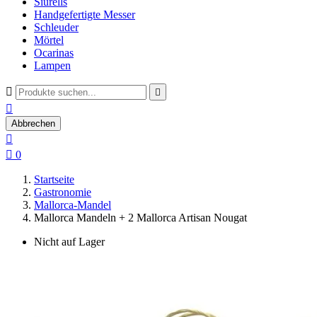
Siurells
Handgefertigte Messer
Schleuder
Mörtel
Ocarinas
Lampen



Abbrechen


0
Startseite
Gastronomie
Mallorca-Mandel
Mallorca Mandeln + 2 Mallorca Artisan Nougat
Nicht auf Lager