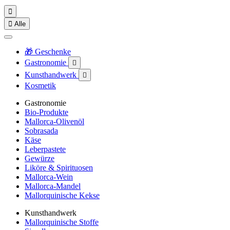


Alle
🎁 Geschenke
Gastronomie

Kunsthandwerk

Kosmetik
Gastronomie
Bio-Produkte
Mallorca-Olivenöl
Sobrasada
Käse
Leberpastete
Gewürze
Liköre & Spirituosen
Mallorca-Wein
Mallorca-Mandel
Mallorquinische Kekse
Kunsthandwerk
Mallorquinische Stoffe