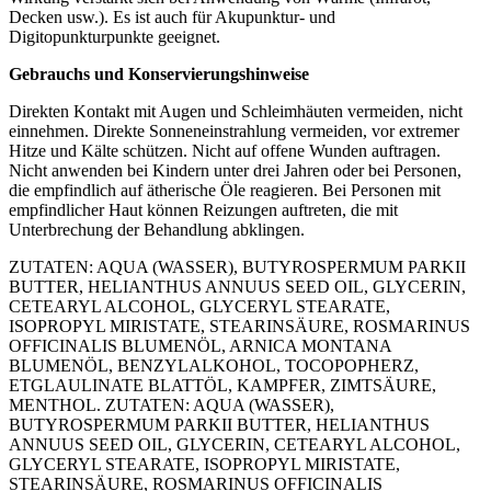
Decken usw.). Es ist auch für Akupunktur- und
Digitopunkturpunkte geeignet.
Gebrauchs und Konservierungshinweise
Direkten Kontakt mit Augen und Schleimhäuten vermeiden, nicht
einnehmen. Direkte Sonneneinstrahlung vermeiden, vor extremer
Hitze und Kälte schützen. Nicht auf offene Wunden auftragen.
Nicht anwenden bei Kindern unter drei Jahren oder bei Personen,
die empfindlich auf ätherische Öle reagieren. Bei Personen mit
empfindlicher Haut können Reizungen auftreten, die mit
Unterbrechung der Behandlung abklingen.
ZUTATEN: AQUA (WASSER), BUTYROSPERMUM PARKII
BUTTER, HELIANTHUS ANNUUS SEED OIL, GLYCERIN,
CETEARYL ALCOHOL, GLYCERYL STEARATE,
ISOPROPYL MIRISTATE, STEARINSÄURE, ROSMARINUS
OFFICINALIS BLUMENÖL, ARNICA MONTANA
BLUMENÖL, BENZYLALKOHOL, TOCOPOPHERZ,
ETGLAULINATE BLATTÖL, KAMPFER, ZIMTSÄURE,
MENTHOL. ZUTATEN: AQUA (WASSER),
BUTYROSPERMUM PARKII BUTTER, HELIANTHUS
ANNUUS SEED OIL, GLYCERIN, CETEARYL ALCOHOL,
GLYCERYL STEARATE, ISOPROPYL MIRISTATE,
STEARINSÄURE, ROSMARINUS OFFICINALIS