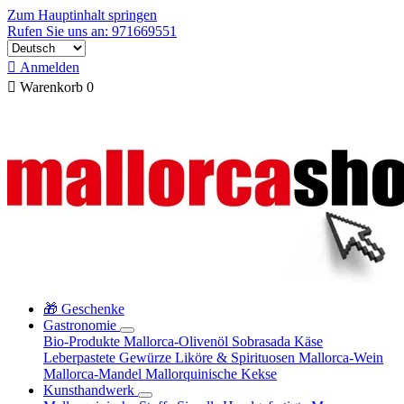
Zum Hauptinhalt springen
Rufen Sie uns an: 971669551

Anmelden

Warenkorb
0
🎁 Geschenke
Gastronomie
Bio-Produkte
Mallorca-Olivenöl
Sobrasada
Käse
Leberpastete
Gewürze
Liköre & Spirituosen
Mallorca-Wein
Mallorca-Mandel
Mallorquinische Kekse
Kunsthandwerk