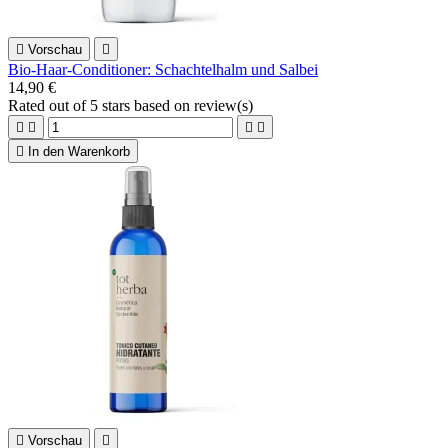

Vorschau

Bio-Haar-Conditioner: Schachtelhalm und Salbei
14,90 €
Rated
out of 5 stars based on
review(s)





In den Warenkorb

Vorschau
