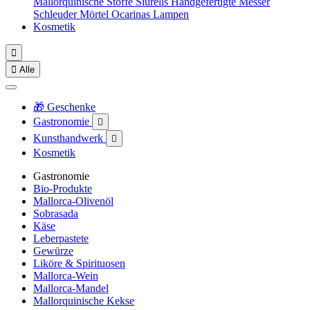
Mallorquinische Stoffe
Siurells
Handgefertigte Messer
Schleuder
Mörtel
Ocarinas
Lampen
Kosmetik


Alle
🎁 Geschenke
Gastronomie

Kunsthandwerk

Kosmetik
Gastronomie
Bio-Produkte
Mallorca-Olivenöl
Sobrasada
Käse
Leberpastete
Gewürze
Liköre & Spirituosen
Mallorca-Wein
Mallorca-Mandel
Mallorquinische Kekse