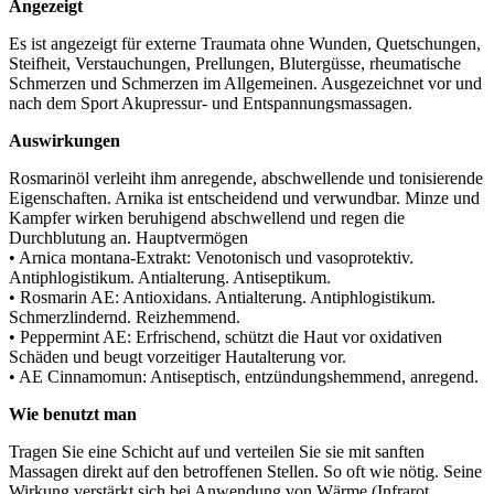
Angezeigt
Es ist angezeigt für externe Traumata ohne Wunden, Quetschungen,
Steifheit, Verstauchungen, Prellungen, Blutergüsse, rheumatische
Schmerzen und Schmerzen im Allgemeinen. Ausgezeichnet vor und
nach dem Sport Akupressur- und Entspannungsmassagen.
Auswirkungen
Rosmarinöl verleiht ihm anregende, abschwellende und tonisierende
Eigenschaften. Arnika ist entscheidend und verwundbar. Minze und
Kampfer wirken beruhigend abschwellend und regen die
Durchblutung an. Hauptvermögen
• Arnica montana-Extrakt: Venotonisch und vasoprotektiv.
Antiphlogistikum. Antialterung. Antiseptikum.
• Rosmarin AE: Antioxidans. Antialterung. Antiphlogistikum.
Schmerzlindernd. Reizhemmend.
• Peppermint AE: Erfrischend, schützt die Haut vor oxidativen
Schäden und beugt vorzeitiger Hautalterung vor.
• AE Cinnamomun: Antiseptisch, entzündungshemmend, anregend.
Wie benutzt man
Tragen Sie eine Schicht auf und verteilen Sie sie mit sanften
Massagen direkt auf den betroffenen Stellen. So oft wie nötig. Seine
Wirkung verstärkt sich bei Anwendung von Wärme (Infrarot,