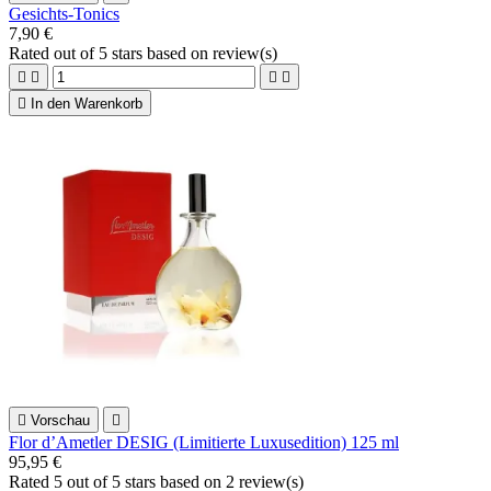
Gesichts-Tonics
7,90 €
Rated
out of 5 stars based on
review(s)





In den Warenkorb

Vorschau

Flor d’Ametler DESIG (Limitierte Luxusedition) 125 ml
95,95 €
Rated
5
out of 5 stars based on
2
review(s)