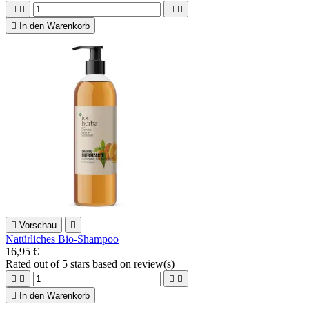





In den Warenkorb

Vorschau

Natürliches Bio-Shampoo
16,95 €
Rated
out of 5 stars based on
review(s)





In den Warenkorb