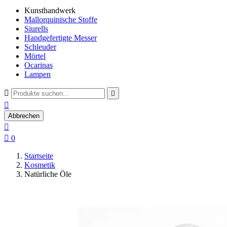
Kunsthandwerk
Mallorquinische Stoffe
Siurells
Handgefertigte Messer
Schleuder
Mörtel
Ocarinas
Lampen



Abbrechen


0
Startseite
Kosmetik
Natürliche Öle