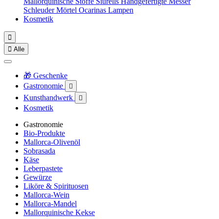
Mallorquinische Stoffe
Siurells
Handgefertigte Messer
Schleuder
Mörtel
Ocarinas
Lampen
Kosmetik


Alle
🎁 Geschenke
Gastronomie

Kunsthandwerk

Kosmetik
Gastronomie
Bio-Produkte
Mallorca-Olivenöl
Sobrasada
Käse
Leberpastete
Gewürze
Liköre & Spirituosen
Mallorca-Wein
Mallorca-Mandel
Mallorquinische Kekse