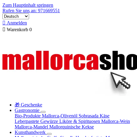
Zum Hauptinhalt springen
Rufen Sie uns an: 971669551

Anmelden

Warenkorb
0
🎁 Geschenke
Gastronomie
Bio-Produkte
Mallorca-Olivenöl
Sobrasada
Käse
Leberpastete
Gewürze
Liköre & Spirituosen
Mallorca-Wein
Mallorca-Mandel
Mallorquinische Kekse
Kunsthandwerk