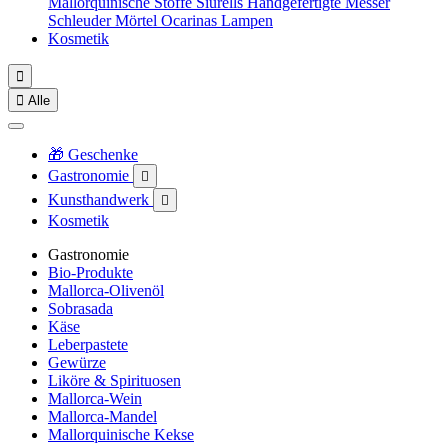
Mallorquinische Stoffe
Siurells
Handgefertigte Messer
Schleuder
Mörtel
Ocarinas
Lampen
Kosmetik


Alle
🎁 Geschenke
Gastronomie

Kunsthandwerk

Kosmetik
Gastronomie
Bio-Produkte
Mallorca-Olivenöl
Sobrasada
Käse
Leberpastete
Gewürze
Liköre & Spirituosen
Mallorca-Wein
Mallorca-Mandel
Mallorquinische Kekse