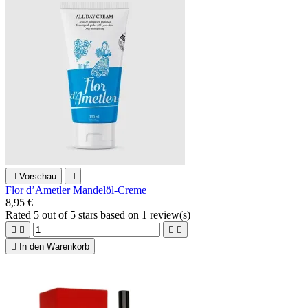

Vorschau

Flor d’Ametler Mandelöl-Creme
8,95 €
Rated
5
out of 5 stars based on
1
review(s)





In den Warenkorb