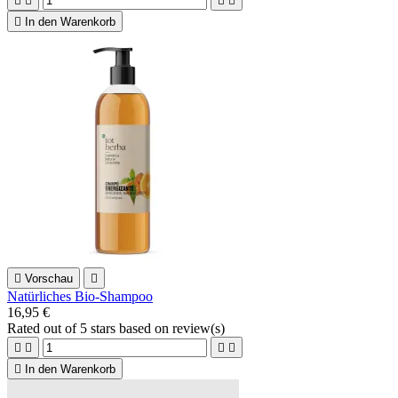





In den Warenkorb

Vorschau

Natürliches Bio-Shampoo
16,95 €
Rated
out of 5 stars based on
review(s)





In den Warenkorb