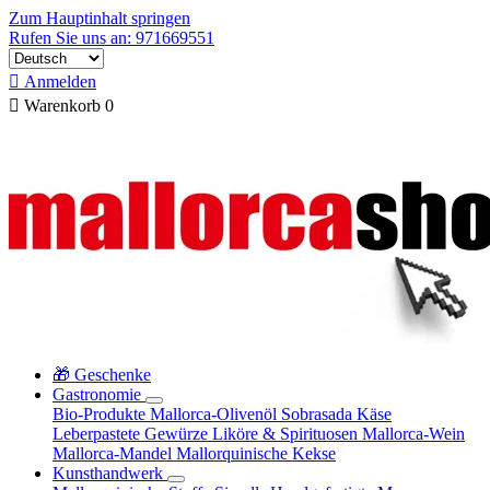
Zum Hauptinhalt springen
Rufen Sie uns an: 971669551

Anmelden

Warenkorb
0
🎁 Geschenke
Gastronomie
Bio-Produkte
Mallorca-Olivenöl
Sobrasada
Käse
Leberpastete
Gewürze
Liköre & Spirituosen
Mallorca-Wein
Mallorca-Mandel
Mallorquinische Kekse
Kunsthandwerk