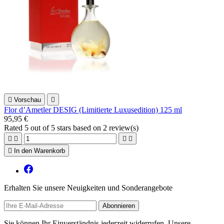

Vorschau

Flor d’Ametler DESIG (Limitierte Luxusedition) 125 ml
95,95 €
Rated
5
out of 5 stars based on
2
review(s)





In den Warenkorb
Erhalten Sie unsere Neuigkeiten und Sonderangebote
Sie können Ihr Einverständnis jederzeit widerrufen. Unsere