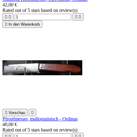
42,00 €
Rated
out of 5 stars based on
review(s)





In den Warenkorb

Vorschau

Pfropfmesser, mallorquinisch - Ordinas
40,00 €
Rated
out of 5 stars based on
review(s)



