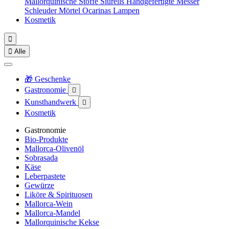
Mallorquinische Stoffe
Siurells
Handgefertigte Messer
Schleuder
Mörtel
Ocarinas
Lampen
Kosmetik


Alle
🎁 Geschenke
Gastronomie

Kunsthandwerk

Kosmetik
Gastronomie
Bio-Produkte
Mallorca-Olivenöl
Sobrasada
Käse
Leberpastete
Gewürze
Liköre & Spirituosen
Mallorca-Wein
Mallorca-Mandel
Mallorquinische Kekse