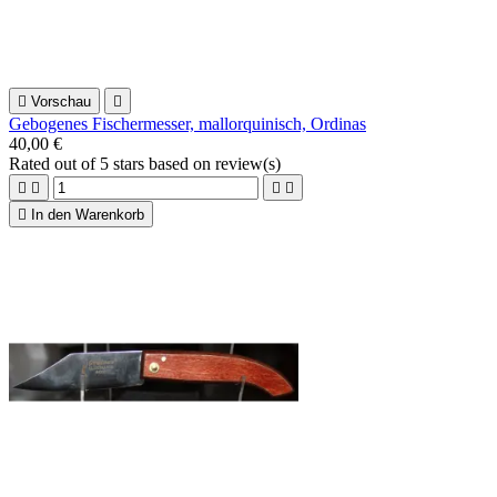

Vorschau

Gebogenes Fischermesser, mallorquinisch, Ordinas
40,00 €
Rated
out of 5 stars based on
review(s)





In den Warenkorb