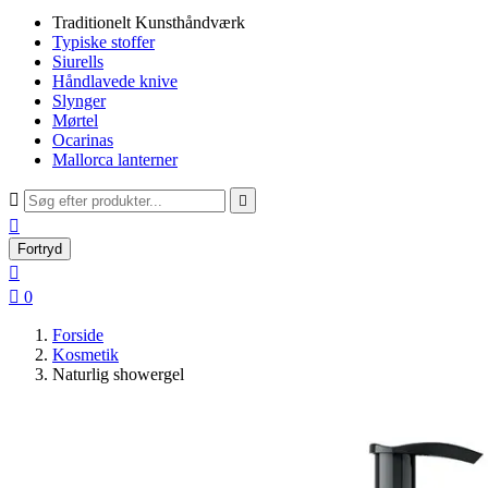
Traditionelt Kunsthåndværk
Typiske stoffer
Siurells
Håndlavede knive
Slynger
Mørtel
Ocarinas
Mallorca lanterner



Fortryd


0
Forside
Kosmetik
Naturlig showergel