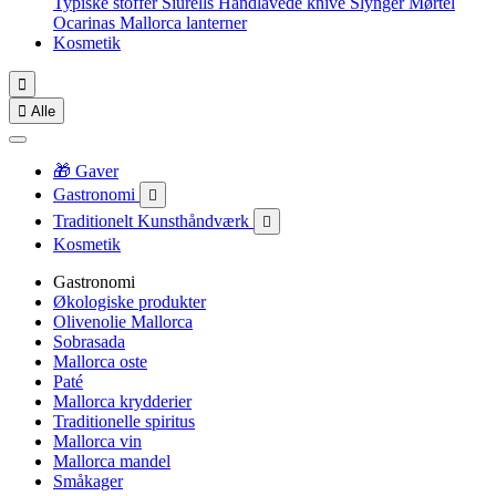
Typiske stoffer
Siurells
Håndlavede knive
Slynger
Mørtel
Ocarinas
Mallorca lanterner
Kosmetik


Alle
🎁 Gaver
Gastronomi

Traditionelt Kunsthåndværk

Kosmetik
Gastronomi
Økologiske produkter
Olivenolie Mallorca
Sobrasada
Mallorca oste
Paté
Mallorca krydderier
Traditionelle spiritus
Mallorca vin
Mallorca mandel
Småkager