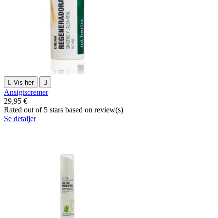

Vis her

Ansigtscremer
29,95 €
Rated
out of 5 stars based on
review(s)
Se detaljer