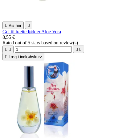

Vis her

Gel til trætte fødder Aloe Vera
8,55 €
Rated
out of 5 stars based on
review(s)





Læg i indkøbskurv