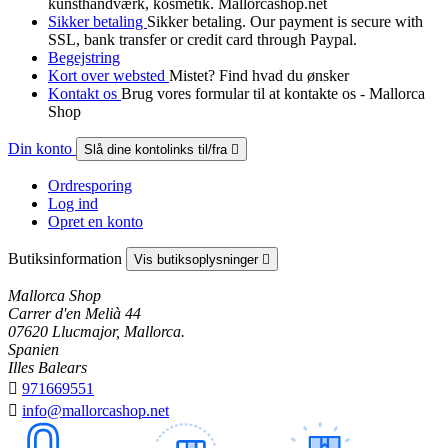
kunsthåndværk, kosmetik. Mallorcashop.net
Sikker betaling
Sikker betaling. Our payment is secure with
SSL, bank transfer or credit card through Paypal.
Begejstring
Kort over websted
Mistet? Find hvad du ønsker
Kontakt os
Brug vores formular til at kontakte os - Mallorca
Shop
Din konto
Slå dine kontolinks til/fra

Ordresporing
Log ind
Opret en konto
Butiksinformation
Vis butiksoplysninger

Mallorca Shop
Carrer d'en Melià 44
07620 Llucmajor, Mallorca.
Spanien
Illes Balears

971669551

info@mallorcashop.net