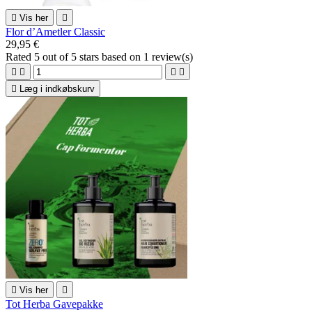

Vis her

Flor d’Ametler Classic
29,95 €
Rated
5
out of 5 stars based on
1
review(s)





Læg i indkøbskurv

Vis her

Tot Herba Gavepakke