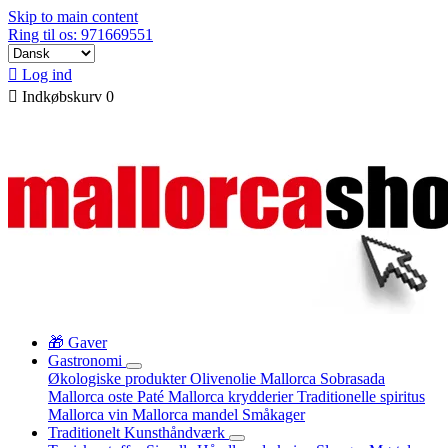
Skip to main content
Ring til os: 971669551

Log ind

Indkøbskurv
0
🎁 Gaver
Gastronomi
Økologiske produkter
Olivenolie Mallorca
Sobrasada
Mallorca oste
Paté
Mallorca krydderier
Traditionelle spiritus
Mallorca vin
Mallorca mandel
Småkager
Traditionelt Kunsthåndværk