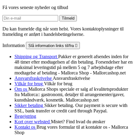
Få vores seneste nyheder og tilbud
Du kan framelde dig når som helst. Vores kontaktoplysninger til
framelding er anført i handelsbetingelserne.
Information
Slå information links til/fra

Shipping og Transport
Pakker er generelt afsendes inden for
48 timer efter modtagelsen af din betaling. Forsendelser har en
maksimal leveringstid på mellem 5 og 7 arbejdsdage efter
modtagelse af betaling - Mallorca Shop - Mallorcashop.net
Ansvarsfraskrivelse
Ansvarsfraskrivelse
Vilkår for brug
Vilkår for brug
Om os
Mallorca Shops speciale er salg af kvalitetsprodukter
fra Mallorca:: gastronomi, detaljer til arrangementer/gaver,
kunsthåndværk, kosmetik. Mallorcashop.net
Sikker betaling
Sikker betaling. Our payment is secure with
SSL, bank transfer or credit card through Paypal.
Begejstring
Kort over websted
Mistet? Find hvad du ønsker
Kontakt os
Brug vores formular til at kontakte os - Mallorca
Shop