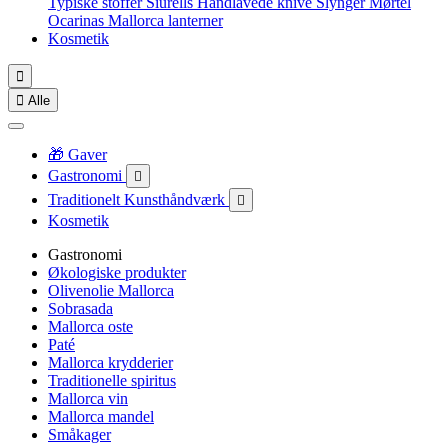
Typiske stoffer
Siurells
Håndlavede knive
Slynger
Mørtel
Ocarinas
Mallorca lanterner
Kosmetik


Alle
🎁 Gaver
Gastronomi

Traditionelt Kunsthåndværk

Kosmetik
Gastronomi
Økologiske produkter
Olivenolie Mallorca
Sobrasada
Mallorca oste
Paté
Mallorca krydderier
Traditionelle spiritus
Mallorca vin
Mallorca mandel
Småkager