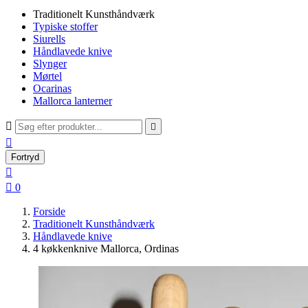
Traditionelt Kunsthåndværk
Typiske stoffer
Siurells
Håndlavede knive
Slynger
Mørtel
Ocarinas
Mallorca lanterner



Fortryd


0
Forside
Traditionelt Kunsthåndværk
Håndlavede knive
4 køkkenknive Mallorca, Ordinas