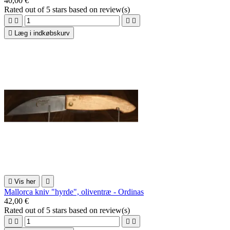
40,00 €
Rated
out of 5 stars based on
review(s)





Læg i indkøbskurv

Vis her

Mallorca kniv "hyrde", oliventræ - Ordinas
42,00 €
Rated
out of 5 stars based on
review(s)



