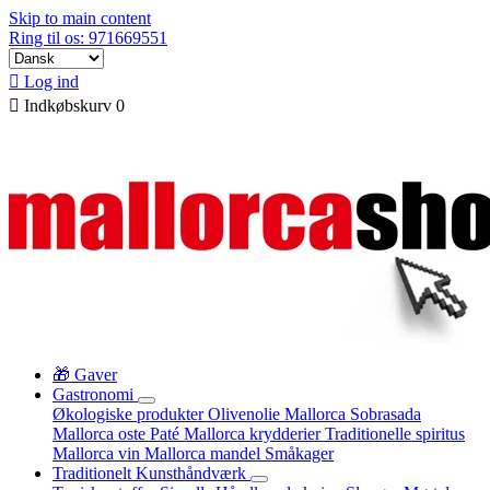
Skip to main content
Ring til os: 971669551

Log ind

Indkøbskurv
0
🎁 Gaver
Gastronomi
Økologiske produkter
Olivenolie Mallorca
Sobrasada
Mallorca oste
Paté
Mallorca krydderier
Traditionelle spiritus
Mallorca vin
Mallorca mandel
Småkager
Traditionelt Kunsthåndværk