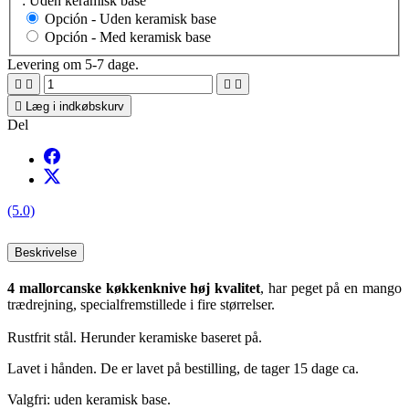
: Uden keramisk base
Opción -
Uden keramisk base
Opción -
Med keramisk base
Levering om 5-7 dage.





Læg i indkøbskurv
Del
(5.0)
Beskrivelse
4 mallorcanske køkkenknive høj kvalitet
, har peget på en mango
trædrejning, specialfremstillede i fire størrelser.
Rustfrit stål. Herunder keramiske baseret på.
Lavet i hånden. De er lavet på bestilling, de tager 15 dage ca.
Valgfri: uden keramisk base.