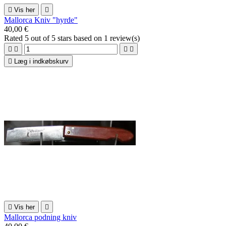

Vis her

Mallorca Kniv "hyrde"
40,00 €
Rated
5
out of 5 stars based on
1
review(s)





Læg i indkøbskurv

Vis her

Mallorca podning kniv