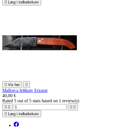

Læg i indkøbskurv

Vis her

Mallorca feltkniv Etxurat
40,00 €
Rated
5
out of 5 stars based on
1
review(s)





Læg i indkøbskurv