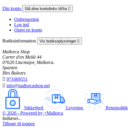
Din konto
Slå dine kontolinks til/fra

Ordresporing
Log ind
Opret en konto
Butiksinformation
Vis butiksoplysninger

Mallorca Shop
Carrer d'en Melià 44
07620 Llucmajor, Mallorca.
Spanien
Illes Balears

971669551

info@mallorcashop.net
Sikkerhed
Levering
Returpolitik
© 2026 - Powered by +Mallorca
Indlæser...
Tilbage til toppen