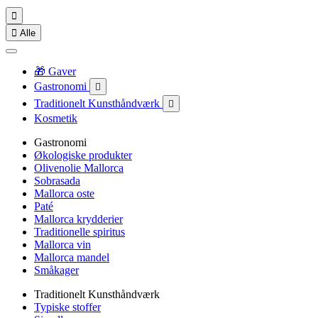


Alle
🎁 Gaver
Gastronomi

Traditionelt Kunsthåndværk

Kosmetik
Gastronomi
Økologiske produkter
Olivenolie Mallorca
Sobrasada
Mallorca oste
Paté
Mallorca krydderier
Traditionelle spiritus
Mallorca vin
Mallorca mandel
Småkager
Traditionelt Kunsthåndværk
Typiske stoffer