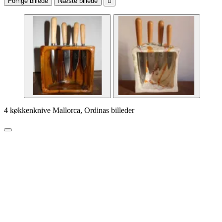
Forrige billede
Næste billede

4 køkkenknive Mallorca, Ordinas billeder