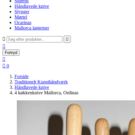
Siurells
Håndlavede knive
Slynger
Mørtel
Ocarinas
Mallorca lanterner



Fortryd


0
Forside
Traditionelt Kunsthåndværk
Håndlavede knive
4 køkkenknive Mallorca, Ordinas