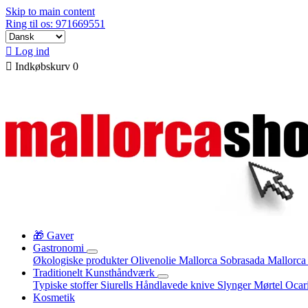
Skip to main content
Ring til os: 971669551

Log ind

Indkøbskurv
0
🎁 Gaver
Gastronomi
Økologiske produkter
Olivenolie Mallorca
Sobrasada
Mallorca
Traditionelt Kunsthåndværk
Typiske stoffer
Siurells
Håndlavede knive
Slynger
Mørtel
Ocar
Kosmetik