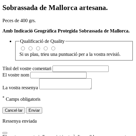
Sobrassada de Mallorca artesana.
Peces de 400 grs.
Amb Indicació Geogràfica Protegida Sobrassada de Mallorca.
Qualificació de
Quality
Si us plau, trieu una puntuació per a la vostra revisió.
Títol del vostre comentari
El vostre nom
La vostra ressenya
*
Camps obligatoris
Cancel·lar
Enviar
Ressenya enviada