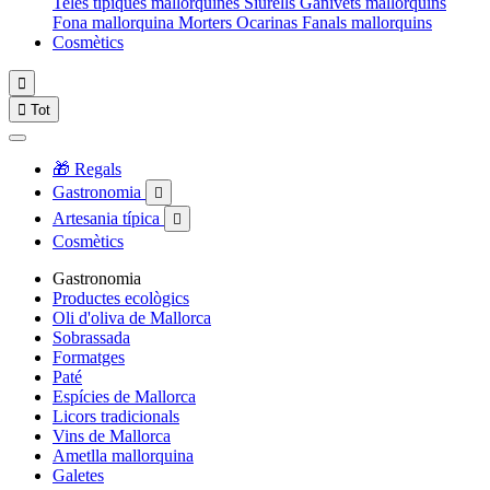
Teles típiques mallorquines
Siurells
Ganivets mallorquins
Fona mallorquina
Morters
Ocarinas
Fanals mallorquins
Cosmètics


Tot
🎁 Regals
Gastronomia

Artesania típica

Cosmètics
Gastronomia
Productes ecològics
Oli d'oliva de Mallorca
Sobrassada
Formatges
Paté
Espícies de Mallorca
Licors tradicionals
Vins de Mallorca
Ametlla mallorquina
Galetes