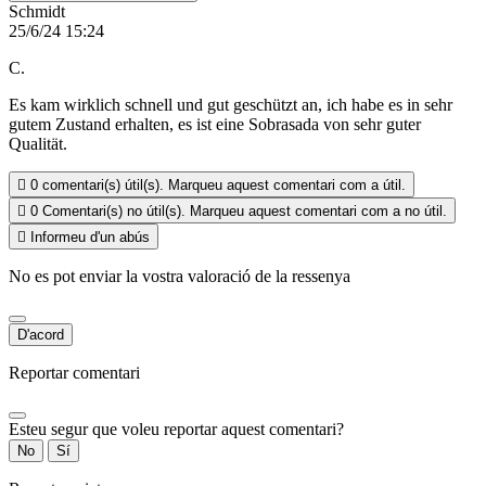
Schmidt
25/6/24 15:24
C.
Es kam wirklich schnell und gut geschützt an, ich habe es in sehr
gutem Zustand erhalten, es ist eine Sobrasada von sehr guter
Qualität.

0
comentari(s) útil(s). Marqueu aquest comentari com a útil.

0
Comentari(s) no útil(s). Marqueu aquest comentari com a no útil.

Informeu d'un abús
No es pot enviar la vostra valoració de la ressenya
D'acord
Reportar comentari
Esteu segur que voleu reportar aquest comentari?
No
Sí