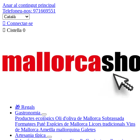
Anar al contingut principal
Telefoneu-nos: 971669551

Connectar-se

Cistella
0
🎁 Regals
Gastronomia
Productes ecològics
Oli d'oliva de Mallorca
Sobrassada
Formatges
Paté
Espícies de Mallorca
Licors tradicionals
Vins
de Mallorca
Ametlla mallorquina
Galetes
Artesania típica