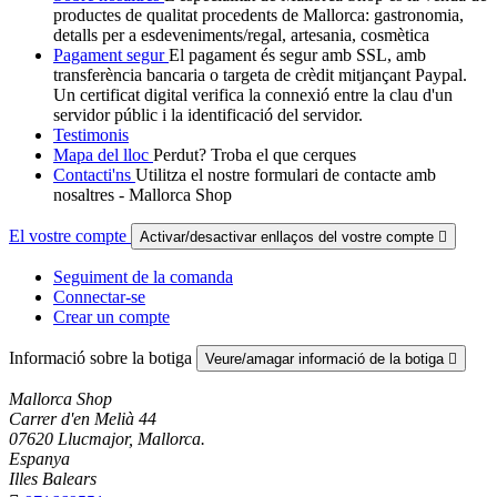
productes de qualitat procedents de Mallorca: gastronomia,
detalls per a esdeveniments/regal, artesania, cosmètica
Pagament segur
El pagament és segur amb SSL, amb
transferència bancaria o targeta de crèdit mitjançant Paypal.
Un certificat digital verifica la connexió entre la clau d'un
servidor públic i la identificació del servidor.
Testimonis
Mapa del lloc
Perdut? Troba el que cerques
Contacti'ns
Utilitza el nostre formulari de contacte amb
nosaltres - Mallorca Shop
El vostre compte
Activar/desactivar enllaços del vostre compte

Seguiment de la comanda
Connectar-se
Crear un compte
Informació sobre la botiga
Veure/amagar informació de la botiga

Mallorca Shop
Carrer d'en Melià 44
07620 Llucmajor, Mallorca.
Espanya
Illes Balears