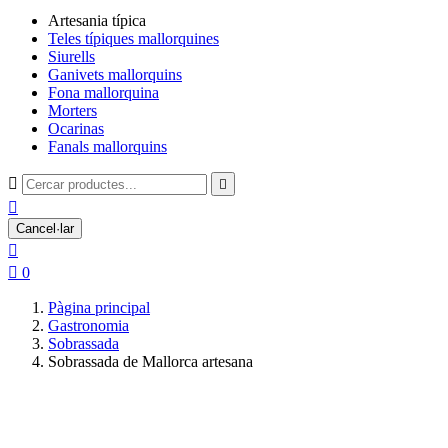
Artesania típica
Teles típiques mallorquines
Siurells
Ganivets mallorquins
Fona mallorquina
Morters
Ocarinas
Fanals mallorquins



Cancel·lar


0
Pàgina principal
Gastronomia
Sobrassada
Sobrassada de Mallorca artesana