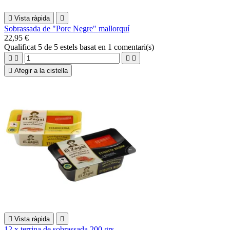

Vista ràpida

Sobrassada de "Porc Negre" mallorquí
22,95 €
Qualificat
5
de 5 estels basat en
1
comentari(s)





Afegir a la cistella

Vista ràpida

12 x terrina de sobrassada 200 grs