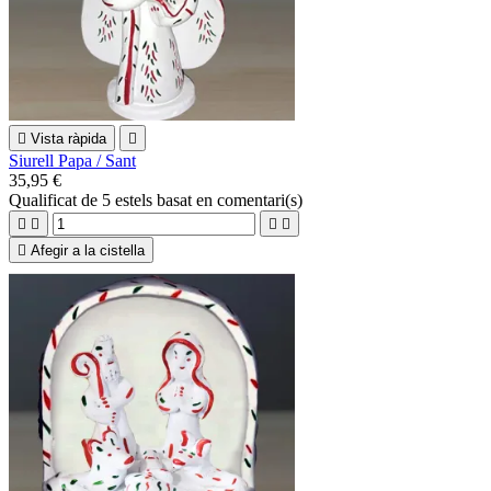

Vista ràpida

Siurell Papa / Sant
35,95 €
Qualificat
de 5 estels basat en
comentari(s)





Afegir a la cistella