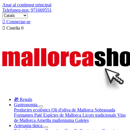
Anar al contingut principal
Telefoneu-nos: 971669551

Connectar-se

Cistella
0
🎁 Regals
Gastronomia
Productes ecològics
Oli d'oliva de Mallorca
Sobrassada
Formatges
Paté
Espícies de Mallorca
Licors tradicionals
Vins
de Mallorca
Ametlla mallorquina
Galetes
Artesania típica