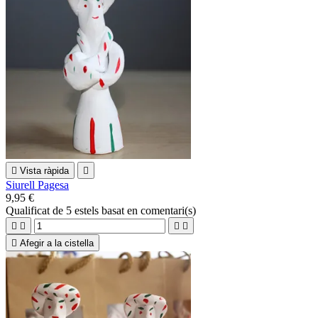

Vista ràpida

Siurell Pagesa
9,95 €
Qualificat
de 5 estels basat en
comentari(s)





Afegir a la cistella