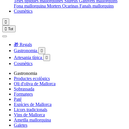
Teles típiques mallorquines
Siurells
Ganivets mallorquins
Fona mallorquina
Morters
Ocarinas
Fanals mallorquins
Cosmètics


Tot
🎁 Regals
Gastronomia

Artesania típica

Cosmètics
Gastronomia
Productes ecològics
Oli d'oliva de Mallorca
Sobrassada
Formatges
Paté
Espícies de Mallorca
Licors tradicionals
Vins de Mallorca
Ametlla mallorquina
Galetes