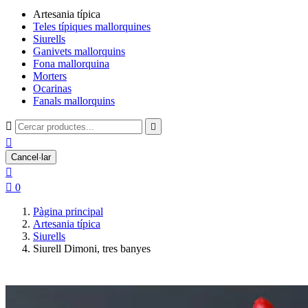
Artesania típica
Teles típiques mallorquines
Siurells
Ganivets mallorquins
Fona mallorquina
Morters
Ocarinas
Fanals mallorquins



Cancel·lar


0
Pàgina principal
Artesania típica
Siurells
Siurell Dimoni, tres banyes