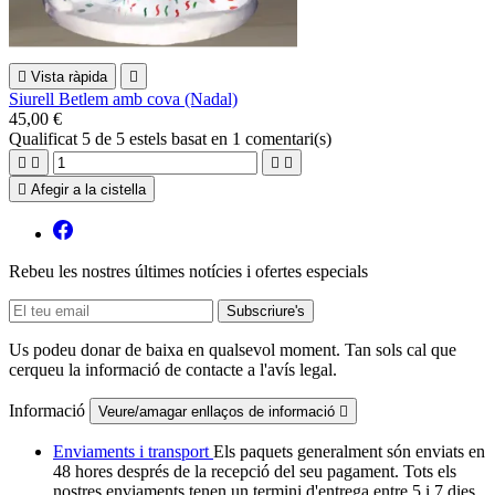

Vista ràpida

Siurell Betlem amb cova (Nadal)
45,00 €
Qualificat
5
de 5 estels basat en
1
comentari(s)





Afegir a la cistella
Rebeu les nostres últimes notícies i ofertes especials
Us podeu donar de baixa en qualsevol moment. Tan sols cal que
cerqueu la informació de contacte a l'avís legal.
Informació
Veure/amagar enllaços de informació

Enviaments i transport
Els paquets generalment són enviats en
48 hores després de la recepció del seu pagament. Tots els
nostres enviaments tenen un termini d'entrega entre 5 i 7 dies