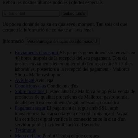
Rebeu les nostres últimes notícies i ofertes especials
Us podeu donar de baixa en qualsevol moment. Tan sols cal que
cerqueu la informació de contacte a l'avís legal.
Informació
Veure/amagar enllaços de informació

Enviaments i transport
Els paquets generalment són enviats en
48 hores després de la recepció del seu pagament. Tots els
nostres enviaments tenen un termini d'entrega entre 5 i 7 dies
laborables, posteriors a la recepció del pagament - Mallorca
Shop - Mallorcashop.net
Avís legal
Avis legal
Condicions d'ús
Condicions d'ús
Sobre nosaltres
L'especialitat de Mallorca Shop és la venda de
productes de qualitat procedents de Mallorca: gastronomia,
detalls per a esdeveniments/regal, artesania, cosmètica
Pagament segur
El pagament és segur amb SSL, amb
transferència bancaria o targeta de crèdit mitjançant Paypal.
Un certificat digital verifica la connexió entre la clau d'un
servidor públic i la identificació del servidor.
Testimonis
Mapa del lloc
Perdut? Troba el que cerques