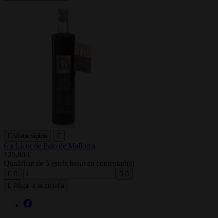

Vista ràpida

6 x Licor de Palo de Mallorca
125,80 €
Qualificat
de 5 estels basat en
comentari(s)





Afegir a la cistella