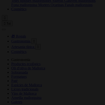
Teles típiques mallorquines
Siurells
Ganivets mallorquins
Fona mallorquina
Morters
Ocarinas
Fanals mallorquins
Cosmètics


Tot
🎁 Regals
Gastronomia

Artesania típica

Cosmètics
Gastronomia
Productes ecològics
Oli d'oliva de Mallorca
Sobrassada
Formatges
Paté
Espícies de Mallorca
Licors tradicionals
Vins de Mallorca
Ametlla mallorquina
Galetes