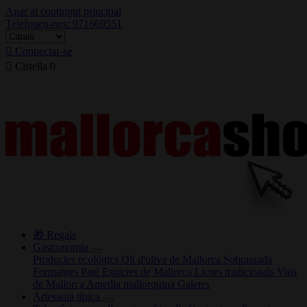
Anar al contingut principal
Telefoneu-nos: 971669551

Connectar-se

Cistella
0
🎁 Regals
Gastronomia
Productes ecològics
Oli d'oliva de Mallorca
Sobrassada
Formatges
Paté
Espícies de Mallorca
Licors tradicionals
Vins
de Mallorca
Ametlla mallorquina
Galetes
Artesania típica