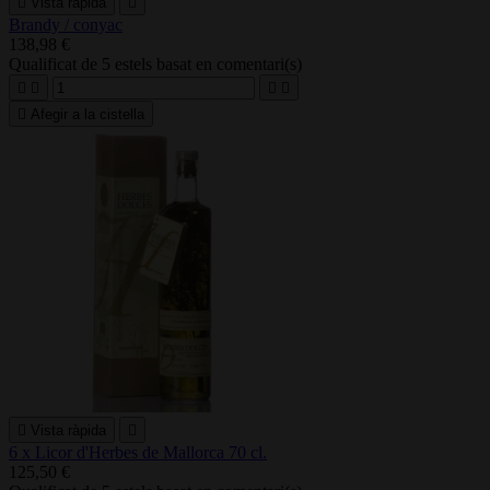

Vista ràpida

Brandy / conyac
138,98 €
Qualificat
de 5 estels basat en
comentari(s)





Afegir a la cistella

Vista ràpida

6 x Licor d'Herbes de Mallorca 70 cl.
125,50 €