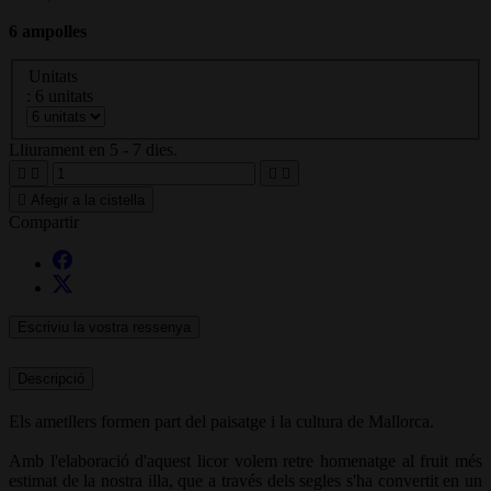
6 ampolles
Unitats
: 6 unitats
Lliurament en 5 - 7 dies.





Afegir a la cistella
Compartir
Escriviu la vostra ressenya
Descripció
Els ametllers formen part del paisatge i la cultura de Mallorca.
Amb l'elaboració d'aquest licor volem retre homenatge al fruit més
estimat de la nostra illa, que a través dels segles s'ha convertit en un