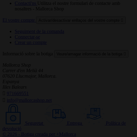
Contacti'ns
Utilitza el nostre formulari de contacte amb
nosaltres - Mallorca Shop
El vostre compte
Activar/desactivar enllaços del vostre compte

Seguiment de la comanda
Connectar-se
Crear un compte
Informació sobre la botiga
Veure/amagar informació de la botiga

Mallorca Shop
Carrer d'en Melià 44
07620 Llucmajor, Mallorca.
Espanya
Illes Balears

971669551

info@mallorcashop.net
Seguretat
Entrega
Política de
devolució
© 2026 - Botiga creada per +Mallorca