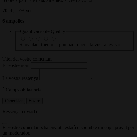
S'obté a partir de nata, ametlles, sucre i alcohol.
70 cl., 17% vol.
6 ampolles
Qualificació de
Quality
Si us plau, trieu una puntuació per a la vostra revisió.
Títol del vostre comentari
El vostre nom
La vostra ressenya
*
Camps obligatoris
Cancel·lar
Enviar
Ressenya enviada
El vostre comentari s'ha enviat i estarà disponible un cop aprovat per
un moderador.