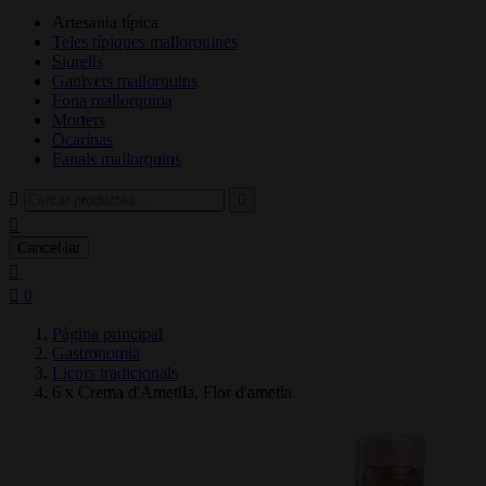
Artesania típica
Teles típiques mallorquines
Siurells
Ganivets mallorquins
Fona mallorquina
Morters
Ocarinas
Fanals mallorquins



Cancel·lar


0
Pàgina principal
Gastronomia
Licors tradicionals
6 x Crema d'Ametlla, Flor d'ametla