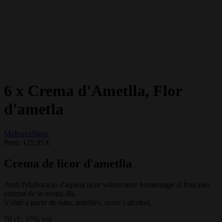
6 x Crema d'Ametlla, Flor
d'ametla
MallorcaShop
Preu:
125,95 €
Crema de licor d'ametlla
Amb l'elaboració d'aquest licor volem retre homenatge al fruit més
estimat de la nostra illa.
S'obté a partir de nata, ametlles, sucre i alcohol.
70 cl., 17% vol.