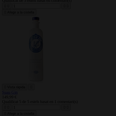
Qualificat
de 5 estels basat en
comentari(s)





Afegir a la cistella

Vista ràpida

Suau Gin
149,99 €
Qualificat
5
de 5 estels basat en
1
comentari(s)





Afegir a la cistella