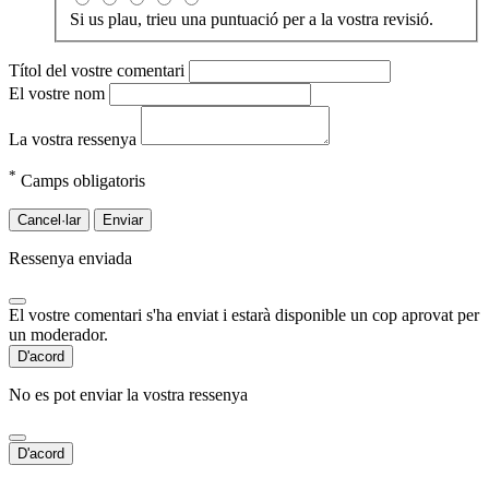
Si us plau, trieu una puntuació per a la vostra revisió.
Títol del vostre comentari
El vostre nom
La vostra ressenya
*
Camps obligatoris
Cancel·lar
Enviar
Ressenya enviada
El vostre comentari s'ha enviat i estarà disponible un cop aprovat per
un moderador.
D'acord
No es pot enviar la vostra ressenya
D'acord