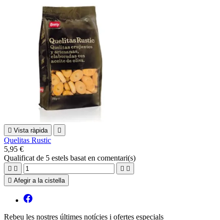

Vista ràpida

Quelitas Rustic
5,95 €
Qualificat
de 5 estels basat en
comentari(s)





Afegir a la cistella
Rebeu les nostres últimes notícies i ofertes especials