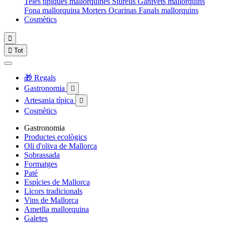
Teles típiques mallorquines
Siurells
Ganivets mallorquins
Fona mallorquina
Morters
Ocarinas
Fanals mallorquins
Cosmètics


Tot
🎁 Regals
Gastronomia

Artesania típica

Cosmètics
Gastronomia
Productes ecològics
Oli d'oliva de Mallorca
Sobrassada
Formatges
Paté
Espícies de Mallorca
Licors tradicionals
Vins de Mallorca
Ametlla mallorquina
Galetes