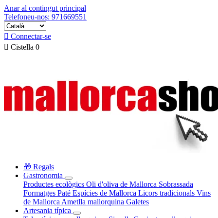
Anar al contingut principal
Telefoneu-nos: 971669551

Connectar-se

Cistella
0
🎁 Regals
Gastronomia
Productes ecològics
Oli d'oliva de Mallorca
Sobrassada
Formatges
Paté
Espícies de Mallorca
Licors tradicionals
Vins
de Mallorca
Ametlla mallorquina
Galetes
Artesania típica