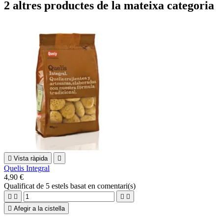
2 altres productes de la mateixa categoria

Vista ràpida

Quelis Integral
4,90 €
Qualificat
de 5 estels basat en
comentari(s)





Afegir a la cistella