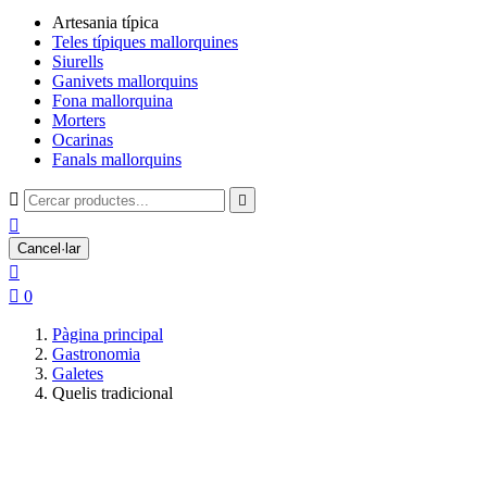
Artesania típica
Teles típiques mallorquines
Siurells
Ganivets mallorquins
Fona mallorquina
Morters
Ocarinas
Fanals mallorquins



Cancel·lar


0
Pàgina principal
Gastronomia
Galetes
Quelis tradicional