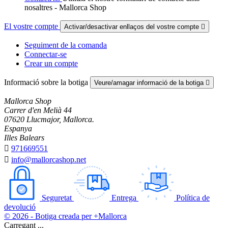
nosaltres - Mallorca Shop
El vostre compte
Activar/desactivar enllaços del vostre compte

Seguiment de la comanda
Connectar-se
Crear un compte
Informació sobre la botiga
Veure/amagar informació de la botiga

Mallorca Shop
Carrer d'en Melià 44
07620 Llucmajor, Mallorca.
Espanya
Illes Balears

971669551

info@mallorcashop.net
Seguretat
Entrega
Política de
devolució
© 2026 - Botiga creada per +Mallorca
Carregant ...