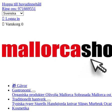
Hoppa till huvudinnehåll
Ring oss: 971669551

Logga in

Varukorg
0
🎁 Gåvor
Gastronomi
Organiska produkter
Olivolja Mallorca
Sobrasada
Mallorca ost
Traditionellt hantverk
Typiska tyger
Siurells
Handgjorda knivar
Slings
Murbruk
Ocar
Kosmetika