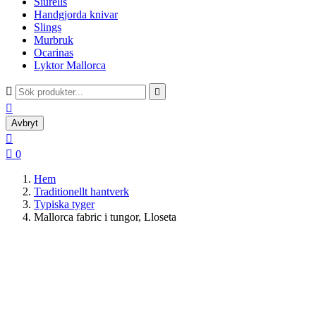
Siurells
Handgjorda knivar
Slings
Murbruk
Ocarinas
Lyktor Mallorca



Avbryt


0
Hem
Traditionellt hantverk
Typiska tyger
Mallorca fabric i tungor, Lloseta