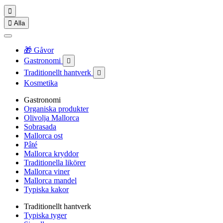


Alla
🎁 Gåvor
Gastronomi

Traditionellt hantverk

Kosmetika
Gastronomi
Organiska produkter
Olivolja Mallorca
Sobrasada
Mallorca ost
Pâté
Mallorca kryddor
Traditionella likörer
Mallorca viner
Mallorca mandel
Typiska kakor
Traditionellt hantverk
Typiska tyger